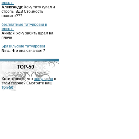
москве
Александр
: Хочу тату купал и
стропы ВДВ Стоимость
скажите???
бесплатные татуировки в
москве
Анна
: Я хочу забить шрам на
плече
Бразильские татуировки
Nina
: Что она означает?
TOP-50
Хотите знать, что
популярно
в
этом сезоне? Смотрите наш
Топ-50!