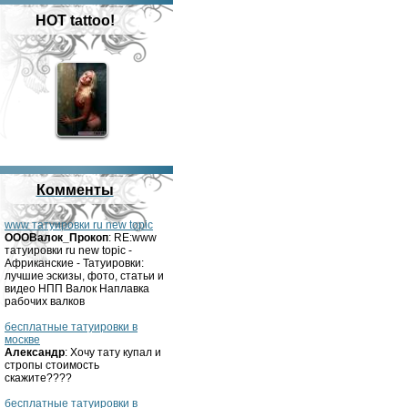
HOT tattoo!
Комменты
www татуировки ru new topic
OOOВалок_Прокоп
: RE:www
татуировки ru new topic -
Африканские - Татуировки:
лучшие эскизы, фото, статьи и
видео НПП Валок Наплавка
рабочих валков
бесплатные татуировки в
москве
Александр
: Хочу тату купал и
стропы стоимость
скажите????
бесплатные татуировки в