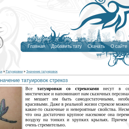
Главная
Добавить тату
Скачать
О сайте
ьи
»
Татуировки
»
Значение татуировок
начение татуировок стрекоз
Все
татуировки со стрекозами
несут в себ
мистическое и напоминают нам сказочных персонаж
не мешает им быть самодостаточными, нео
красивыми. Даже в реальной жизни стрекозе можно
какие-то сказочные и невероятные свойства. Несм
что она достаточно крупное насекомое она
перем
воздуху на тонких и хрупких крыльях. Причем 
очень стремительно.