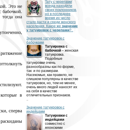
Тату с черепами
ой. Это не
всегда находили
своих поклонников,
с
бабочкой.
но в последнее
 тогда она
время их число
стало расти и среди женского
населения. Какое же
значение
у татуировок с черепами
?..
утонченно,
Значение татуировок с
бабочками
Татуировка с
бабочкой
– женская
Притяжение
татуировка.
Подобные
татуировки очень
 оттолкнуть
разнообразны как по форме,
так
и по размерам.
Насекомые, как правило, не
слишком популярны в качестве
татуировок, но, тем не менее,
стилизуют.
очень много людей наносят их
на себя в качестве
 которые в
отличительных признаков.
..
Значение татуировок с
ски, сперва
индейцами
Татуировки с
индейцами
и раскиданы
совместно с
японскими