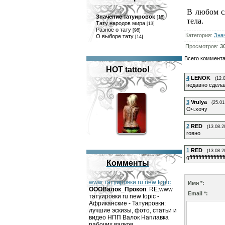
В любом с
Значение татуировок
[18]
тела.
Тату народов мира
[13]
Разное о тату
[98]
Категория
:
Зна
О выборе тату
[14]
Просмотров
:
3
Всего коммент
HOT tattoo!
4
LENOK
(12.
недавно сделал
3
Vrulya
(25.01
Оч.хочу
2
RED
(13.08.2
говно
1
RED
(13.08.2
gfffffffffffffffffffffff
Комменты
www татуировки ru new topic
Имя *:
OOOВалок_Прокоп
: RE:www
Email *:
татуировки ru new topic -
Африканские - Татуировки:
лучшие эскизы, фото, статьи и
видео НПП Валок Наплавка
рабочих валков