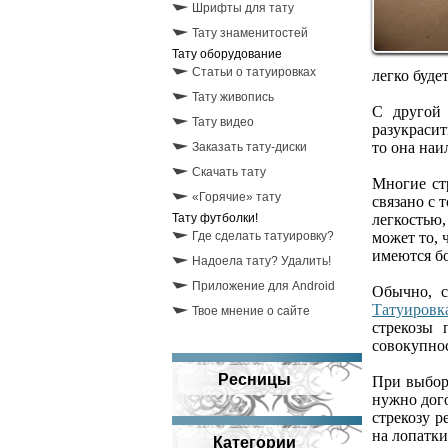
Шрифты для тату
Тату знаменитостей
Тату оборудование
Статьи о татуировках
легко буде
Тату живопись
С другой 
Тату видео
разукрасит
то она наи
Заказать тату-диски
Скачать тату
Многие ст
«Горячие» тату
связано с 
Тату футболки!
легкостью,
Где сделать татуировку?
может то, 
имеются б
Надоела тату? Удалить!
Приложение для Android
Обычно, с
Татуировк
Твое мнение о сайте
стрекозы 
совокупнос
Ресницы
При выборе
нужно дого
стрекозу р
на лопатки
Категории