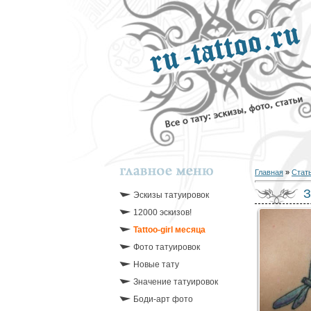
Главная
»
Стат
З
Эскизы татуировок
12000 эскизов!
Tattoo-girl месяца
Фото татуировок
Новые тату
Значение татуировок
Боди-арт фото