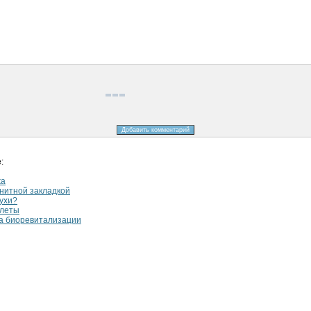
:
жа
гнитной закладкой
духи?
слеты
а биоревитализации