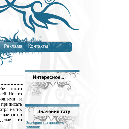
Реклама
Контакты
Интересное...
е что-то
ей. Но это
бычными и
 приписать
отря на то,
Значения тату
ещается по
делает это
Значение татуировки с
черепом