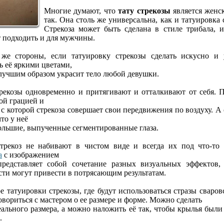
Многие думают, что
тату стрекозы
является женск
так. Она столь же универсальна, как и татуировка 
Стрекоза может быть сделана в стиле трибала, и
т подходить и для мужчины.
же стороны, если татуировку стрекозы сделать искусно и 
ь её яркими цветами,
лучшим образом украсит тело любой девушки.
рекозы одновременно и притягивают и отталкивают от себя. 
той грацией и
 с которой стрекоза совершает свои передвижения по воздуху. А
что у неё
ольшие, выпученные сегментированные глаза.
трекоз не набивают в чистом виде и всегда их под что-то 
а
с изображением
представляет собой сочетание разных визуальных эффектов,
ти могут привести в
потрясающим результатам.
 татуировки стрекозы, где будут использоваться стразы сваров
вориться с мастером о ее размере и форме. Можно сделать
еального размера, а можно наложить её так, чтобы крылья был
.