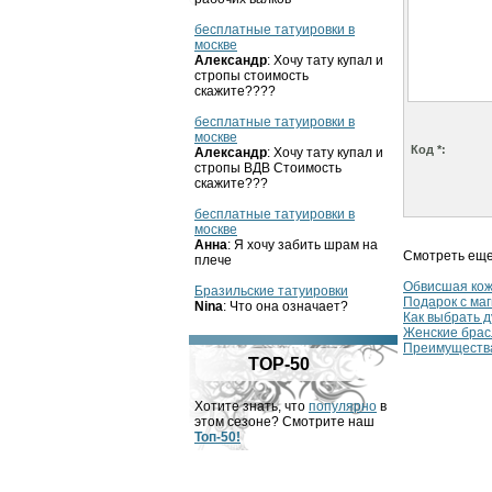
бесплатные татуировки в
москве
Александр
: Хочу тату купал и
стропы стоимость
скажите????
бесплатные татуировки в
москве
Код *:
Александр
: Хочу тату купал и
стропы ВДВ Стоимость
скажите???
бесплатные татуировки в
москве
Анна
: Я хочу забить шрам на
Смотреть еще
плече
Обвисшая ко
Бразильские татуировки
Подарок с ма
Nina
: Что она означает?
Как выбрать 
Женские бра
Преимуществ
TOP-50
Хотите знать, что
популярно
в
этом сезоне? Смотрите наш
Топ-50!