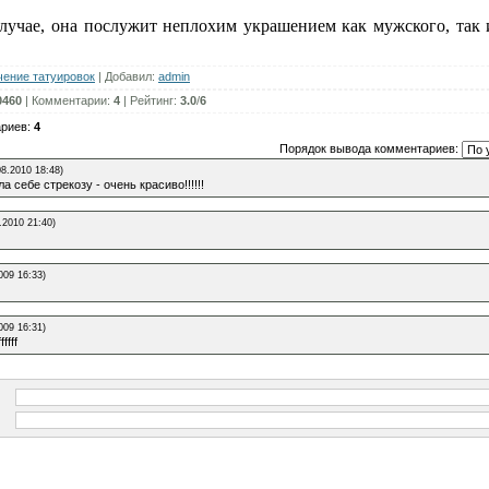
лучае, она послужит неплохим украшением как мужского, так 
чение татуировок
|
Добавил
:
admin
0460
|
Комментарии
:
4
|
Рейтинг
:
3.0
/
6
ариев
:
4
Порядок вывода комментариев:
08.2010 18:48)
а себе стрекозу - очень красиво!!!!!!
.2010 21:40)
009 16:33)
009 16:31)
ffffff