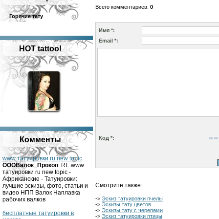
Всего комментариев
:
0
Горячие тату
Имя *:
Email *:
HOT tattoo!
Код *:
Комменты
www татуировки ru new topic
OOOВалок_Прокоп
: RE:www
татуировки ru new topic -
Африканские - Татуировки:
Смотрите также:
лучшие эскизы, фото, статьи и
видео НПП Валок Наплавка
->
Эскиз татуировки пчелы
рабочих валков
->
Эскизы тату цветов
->
Эскизы тату с черепами
бесплатные татуировки в
->
Эскиз татуировки птицы