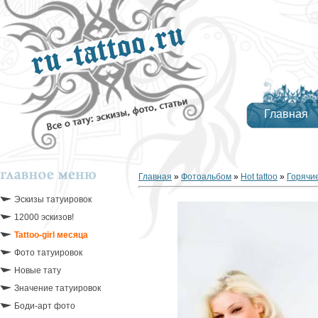
Главная
Главная
»
Фотоальбом
»
Hot tattoo
»
Горячие
Эскизы татуировок
12000 эскизов!
Tattoo-girl месяца
Фото татуировок
Новые тату
Значение татуировок
Боди-арт фото