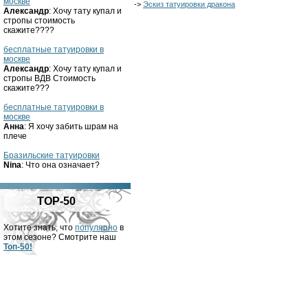
москве
->
Эскиз татуировки дракона
Александр
: Хочу тату купал и
стропы стоимость
скажите????
бесплатные татуировки в
москве
Александр
: Хочу тату купал и
стропы ВДВ Стоимость
скажите???
бесплатные татуировки в
москве
Анна
: Я хочу забить шрам на
плече
Бразильские татуировки
Nina
: Что она означает?
TOP-50
Хотите знать, что
популярно
в
этом сезоне? Смотрите наш
Топ-50!