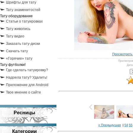
Шрифты для тату
Тату знаменитостей
Тату оборудование
Статьи о татуировках
Тату живопись
Тату видео
Заказать тату-диски
Скачать тату
Просмотреть 
«Горячие» тату
Просмотро
Тату футболки!
Дата
Где сделать татуировку?
Надоела тату? Удалить!
Приложение для Android
Твое мнение о сайте
Ресницы
« Предыдущая
|
54
55
Категории