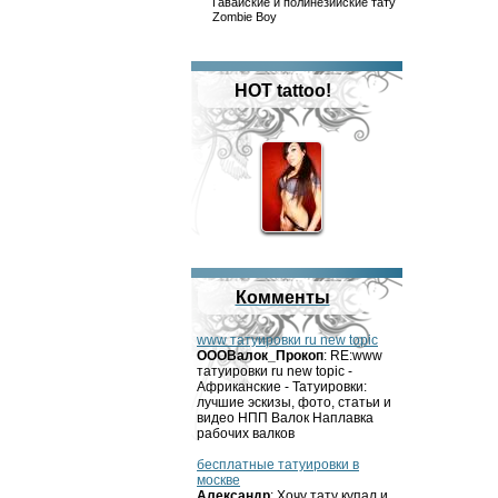
Гавайские и полинезийские тату
Zombie Boy
HOT tattoo!
Комменты
www татуировки ru new topic
OOOВалок_Прокоп
: RE:www
татуировки ru new topic -
Африканские - Татуировки:
лучшие эскизы, фото, статьи и
видео НПП Валок Наплавка
рабочих валков
бесплатные татуировки в
москве
Александр
: Хочу тату купал и