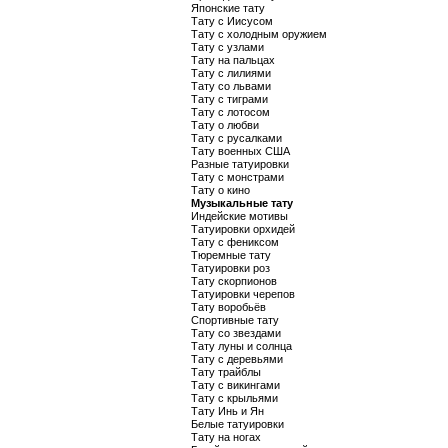
Японские тату
Тату с Иисусом
Тату с холодным оружием
Тату с узлами
Тату на пальцах
Тату с лилиями
Тату со львами
Тату с тиграми
Тату с лотосом
Тату о любви
Тату с русалками
Тату военных США
Разные татуировки
Тату с монстрами
Тату о кино
Музыкальные тату
Индейские мотивы
Татуировки орхидей
Тату с фениксом
Тюремные тату
Татуировки роз
Тату скорпионов
Татуировки черепов
Тату воробьёв
Спортивные тату
Тату со звездами
Тату луны и солнца
Тату с деревьями
Тату трайблы
Тату с викингами
Тату с крыльями
Тату Инь и Ян
Белые татуировки
Тату на ногах