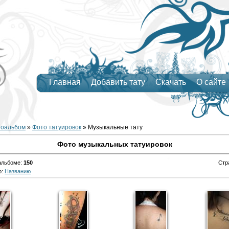
Главная
Добавить тату
Скачать
О сайте
тоальбом
»
Фото татуировок
» Музыкальные тату
Фото музыкальных татуировок
альбоме
:
150
Стр
о
:
Названию