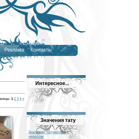
Реклама
Контакты
Интересное...
аницы
:
1
2
3
4
»
Значения тату
Значение татуировки с
черепом