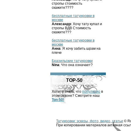
стропы стоимость
скажите????
бесплатные татуировки в
москве
Александр
: Хочу тату купал и
стропы ВДВ Стоимость
скажите???
бесплатные татуировки в
москве
Анна
: Я хочу забить шрам на
плече
Бразильские татуировки
Nina
: Что она означает?
TOP-50
Хотите знать, что
популярно
в
этом сезоне? Смотрите наш
Топ-50!
Татуировки: эскизы, фото, видео, статьи
© Ru
При копировании материалов активная ссыл