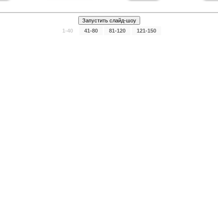
1-40
41-80
81-120
121-150