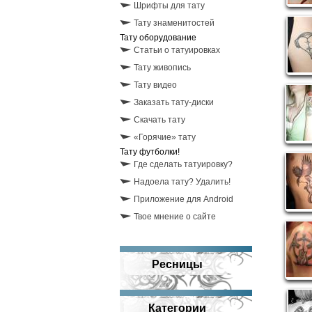
Шрифты для тату
Тату знаменитостей
Тату оборудование
Статьи о татуировках
Тату живопись
Тату видео
Заказать тату-диски
Скачать тату
«Горячие» тату
Тату футболки!
Где сделать татуировку?
Надоела тату? Удалить!
Приложение для Android
Твое мнение о сайте
Ресницы
Категории