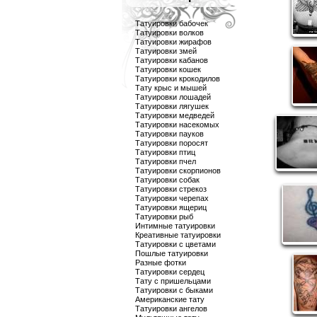
Татуировки бабочек
Татуировки волков
Татуировки жирафов
Татуировки змей
Татуировки кабанов
Татуировки кошек
Татуировки крокодилов
Тату крыс и мышей
Татуировки лошадей
Татуировки лягушек
Татуировки медведей
Татуировки насекомых
Татуировки пауков
Татуировки поросят
Татуировки птиц
Татуировки пчел
Татуировки скорпионов
Татуировки собак
Татуировки стрекоз
Татуировки черепах
Татуировки ящериц
Татуировки рыб
Интимные татуировки
Креативные татуировки
Татуировки с цветами
Пошлые татуировки
Разные фотки
Татуировки сердец
Тату с пришельцами
Татуировки с быками
Американские тату
Татуировки ангелов