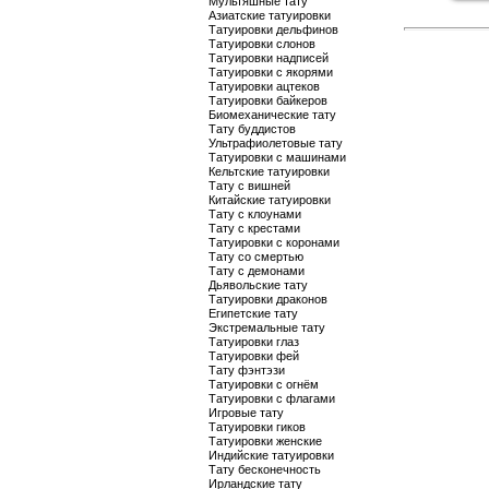
Мультяшные тату
Азиатские татуировки
Татуировки дельфинов
Татуировки слонов
Татуировки надписей
Татуировки с якорями
Татуировки ацтеков
Татуировки байкеров
Биомеханические тату
Тату буддистов
Ультрафиолетовые тату
Татуировки с машинами
Кельтские татуировки
Тату с вишней
Китайские татуировки
Тату с клоунами
Тату с крестами
Татуировки с коронами
Тату со смертью
Тату с демонами
Дьявольские тату
Татуировки драконов
Египетские тату
Экстремальные тату
Татуировки глаз
Татуировки фей
Тату фэнтэзи
Татуировки с огнём
Татуировки с флагами
Игровые тату
Татуировки гиков
Татуировки женские
Индийские татуировки
Тату бесконечность
Ирландские тату