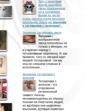
Тату с черепами
всегда находили
своих поклонников,
но в последнее
время их число
стало расти и среди женского
населения. Какое же
значение
у татуировок с черепами
?..
Значение татуировок звезд
Татушки
с
изображением
звезд популярны не
только у женщин, но
и у мужчин наряду с
татуировками скорпиона. И, как
правило, тату со звездой идет
первой татуировкой, так как
она не слишком сложная в
исполнении...
Значение татуировок с
ангелом
Татуировка с
ангелом - это
откровенно
религиозный
символ. Ангелы
человекоподобны,их образы
похожи на очертания людей,
но вдобавок они наделены
крыльями, которые помогают