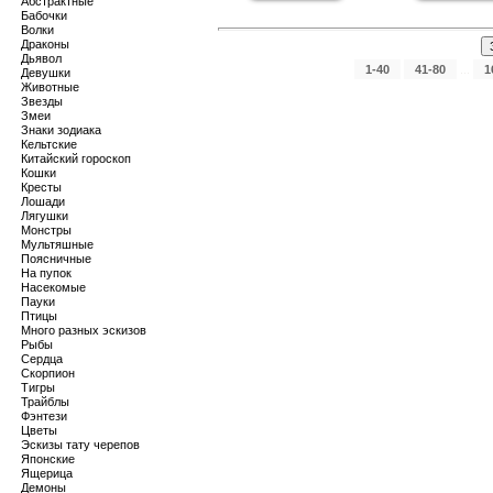
Абстрактные
Бабочки
Волки
Драконы
Дьявол
1-40
41-80
...
1
Девушки
Животные
Звезды
Змеи
Знаки зодиака
Кельтские
Китайский гороскоп
Кошки
Кресты
Лошади
Лягушки
Монстры
Мультяшные
Поясничные
На пупок
Насекомые
Пауки
Птицы
Много разных эскизов
Рыбы
Сердца
Скорпион
Тигры
Трайблы
Фэнтези
Цветы
Эскизы тату черепов
Японские
Ящерица
Демоны