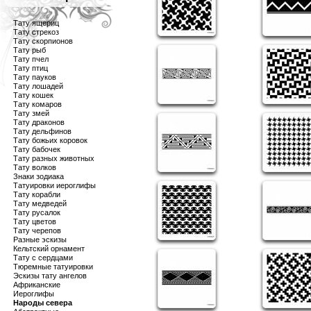
Тату ящериц
Тату стрекоз
Тату скорпионов
Тату рыб
Тату пчел
Тату птиц
Тату пауков
Тату лошадей
Тату кошек
Тату комаров
Тату змей
Тату драконов
Тату дельфинов
Тату божьих коровок
Тату бабочек
Тату разных животных
Тату волков
Знаки зодиака
Татуировки иероглифы
Тату корабли
Тату медведей
Тату русалок
Тату цветов
Тату черепов
Разные эскизы
Кельтский орнамент
Тату с сердцами
Тюремные татуировки
Эскизы тату ангелов
Африканские
Иероглифы
Народы севера