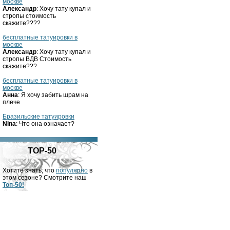
москве
Александр
: Хочу тату купал и
стропы стоимость
скажите????
бесплатные татуировки в
москве
Александр
: Хочу тату купал и
стропы ВДВ Стоимость
скажите???
бесплатные татуировки в
москве
Анна
: Я хочу забить шрам на
плече
Бразильские татуировки
Nina
: Что она означает?
TOP-50
Хотите знать, что
популярно
в
этом сезоне? Смотрите наш
Топ-50!