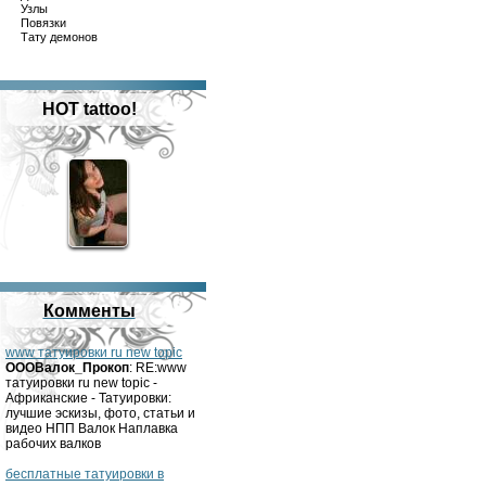
Узлы
Повязки
Тату демонов
HOT tattoo!
Комменты
www татуировки ru new topic
OOOВалок_Прокоп
: RE:www
татуировки ru new topic -
Африканские - Татуировки:
лучшие эскизы, фото, статьи и
видео НПП Валок Наплавка
рабочих валков
бесплатные татуировки в