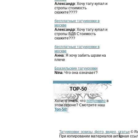
Александр
: Хочу тату купал и
стропы стоимость
скажите????
бесплатные татуировки в
москве
Александр
: Хочу тату купал и
стропы ВДВ Стоимость
скажите???
бесплатные татуировки в
москве
Анна
: Я хочу забить шрам на
плече
Бразильские татуировки
Nina
: Что она означает?
TOP-50
Хотите знать, что
популярно
в
этом сезоне? Смотрите наш
Топ-50!
Татуировки: эскизы, фото, видео, статьи
© Ru
При копировании материалов активная ссыл