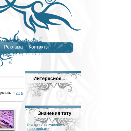
Реклама
Контакты
Интересное...
траницы
:
1
2
3
»
Значения тату
Значение татуировок с
иероглифами