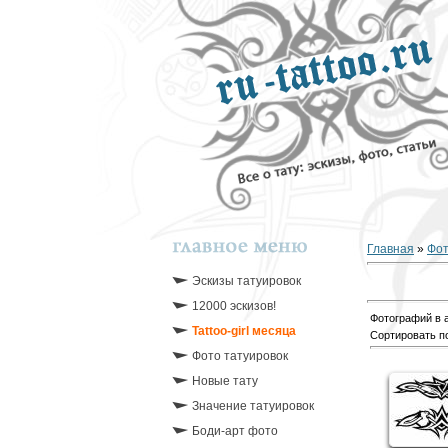
Главная
»
Фо
Эскизы татуировок
12000 эскизов!
Фотографий в 
Tattoo-girl месяца
Сортировать п
Фото татуировок
Новые тату
Значение татуировок
Боди-арт фото