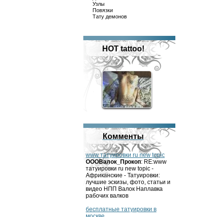
Узлы
Повязки
Тату демонов
HOT tattoo!
Комменты
www татуировки ru new topic
OOOВалок_Прокоп
: RE:www
татуировки ru new topic -
Африканские - Татуировки:
лучшие эскизы, фото, статьи и
видео НПП Валок Наплавка
рабочих валков
бесплатные татуировки в
москве