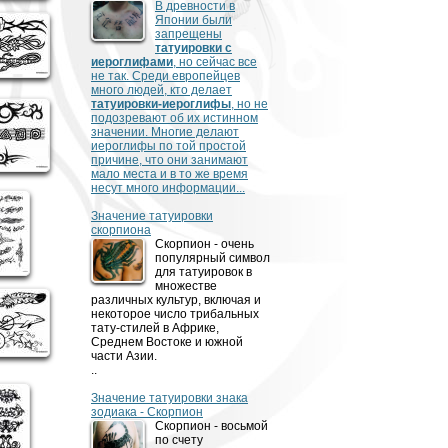
В древности­­­ в
Японии были
запрещены
татуировки с
иероглифами
, но сейчас все
не так. Среди европейцев
много людей, кто делает
татуировки-иероглифы
, но не
подозревают об их истинном
значении. Многие делают
иероглифы по той простой
причине, что они занимают
мало места и в то же время
несут много информации...
Значение татуировки
скорпиона
Скорпион - очень
популярный символ
для татуировок в
множестве
различных культур, включая и
некоторое число трибальных
тату-стилей в Африке,
Среднем Востоке и южной
части Азии.
..
Значение татуировки знака
зодиака - Скорпион
Скорпион - восьмой
по счету