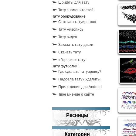
Шрифты для тату
Тату знаменитостей
Тату оборудование
Статьи о татуировках
Тату живопись
Тату видео
Заказать тату-диски
Скачать тату
«Горячие» тату
Тату футболки!
Где сделать татуировку?
Надоела тату? Удалить!
Приложение для Android
Твое мнение о сайте
Ресницы
Категории