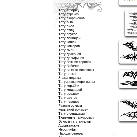
Тату ящериц
Тату стрекоз
Тату скорпионов
Тату рыб
Тату пчел
Тату птиц
Тату пауков
Тату лошадей
Тату кошек
Тату комаров
Тату змей
Тату драконов
Тату дельфинов
Тату божьих коровок
Тату бабочек
Тату разных животных
Тату волков
Знаки зодиака
Татуировки иероглифы
Тату корабли
Тату медведей
Тату русалок
Тату цветов
Тату черепов
Разные эскизы
Кельтский орнамент
Тату с сердцами
Тюремные татуировки
Эскизы тату ангелов
Африканские
Иероглифы
Народы севера