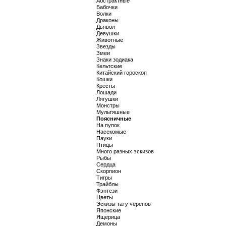
Абстрактные
Бабочки
Волки
Драконы
Дьявол
Девушки
Животные
Звезды
Змеи
Знаки зодиака
Кельтские
Китайский гороскоп
Кошки
Кресты
Лошади
Лягушки
Монстры
Мультяшные
Поясничные
На пупок
Насекомые
Пауки
Птицы
Много разных эскизов
Рыбы
Сердца
Скорпион
Тигры
Трайблы
Фэнтези
Цветы
Эскизы тату черепов
Японские
Ящерица
Демоны