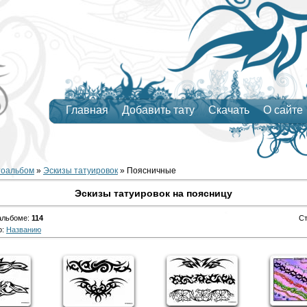
Главная
Добавить тату
Скачать
О сайте
тоальбом
»
Эскизы татуировок
» Поясничные
Эскизы татуировок на поясницу
альбоме
:
114
С
о
:
Названию