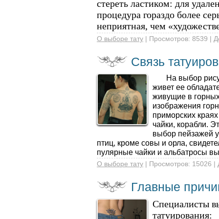
стереть лас­тиком: для удал
процедура гораздо более сер
неприятная, чем «ху­дожеств
О выборе тату
| Просмотров: 8539 | 
Связь татуиров
На выбор рисунка
живет ее обладат
живущие в горных
изображения горн
приморских краях
чайки, корабли. Э
выбор пейзажей у 
птиц, кроме совы и орла, свиде­т
пулярные чайки и альбатросы вы
О выборе тату
| Просмотров: 15026 |
Главные причи
Специалисты в
татуирования: