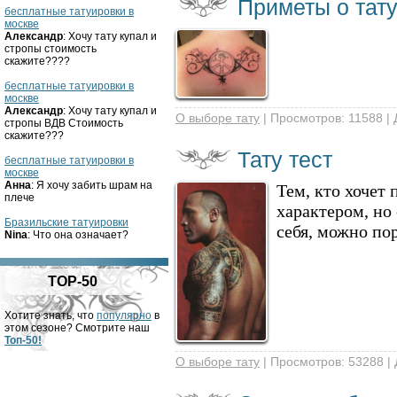
Приметы о тат
бесплатные татуировки в
москве
Александр
: Хочу тату купал и
стропы стоимость
скажите????
бесплатные татуировки в
москве
Александр
: Хочу тату купал и
О выборе тату
| Просмотров: 11588 |
стропы ВДВ Стоимость
скажите???
Тату тест
бесплатные татуировки в
москве
Анна
: Я хочу забить шрам на
Тем, кто хочет 
плече
характером, но 
Бразильские татуировки
себя, можно по
Nina
: Что она означает?
TOP-50
Хотите знать, что
популярно
в
этом сезоне? Смотрите наш
Топ-50!
О выборе тату
| Просмотров: 53288 |