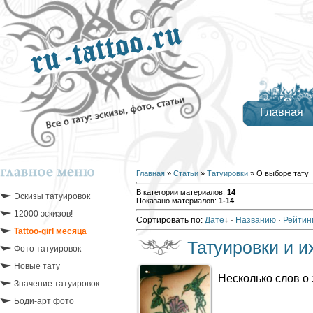
Главная
Главная
»
Статьи
»
Татуировки
» О выборе тату
В категории материалов
:
14
Эскизы татуировок
Показано материалов
:
1-14
12000 эскизов!
Сортировать по
:
Дате
·
Названию
·
Рейтин
Tattoo-girl месяца
Татуировки и и
Фото татуировок
Новые тату
Несколько слов о
Значение татуировок
Боди-арт фото