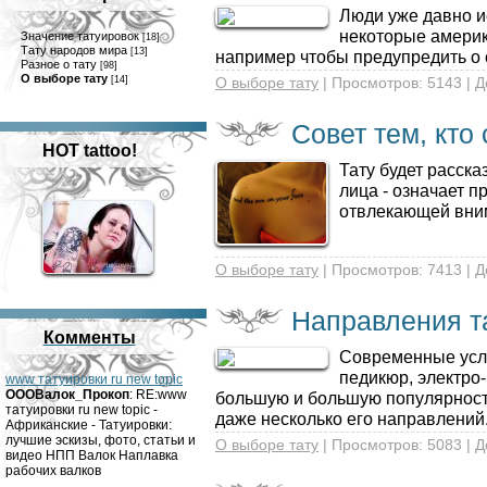
Люди уже давно и
некоторые америк
Значение татуировок
[18]
Тату народов мира
[13]
например чтобы предупредить о 
Разное о тату
[98]
О выборе тату
[14]
О выборе тату
| Просмотров: 5143 | 
Совет тем, кто
HOT tattoo!
Тату будет расска
лица - означает п
отвлекающей вним
О выборе тату
| Просмотров: 7413 | 
Направления т
Комменты
Современные услу
педикюр, электро
www татуировки ru new topic
OOOВалок_Прокоп
: RE:www
большую и большую популярность
татуировки ru new topic -
даже несколько его направлений
Африканские - Татуировки:
лучшие эскизы, фото, статьи и
О выборе тату
| Просмотров: 5083 | 
видео НПП Валок Наплавка
рабочих валков