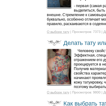
- первая (самая р
выделиться, быть
внешне. Стремление к самовыра
буквально, особенно отлича­ет м
правило, раскаиваются в содеян
О выборе тату
| Просмотров: 7373 | 
Делать тату ил
Человеку свойств
Эффектная, специ
отражением его ду
проецируется в не
Получив материал
свойства характе
начинают проявля
кожу татуировку, 
поэтому выби­рать
О выборе тату
| Просмотров: 9800 | 
Как выбрать та