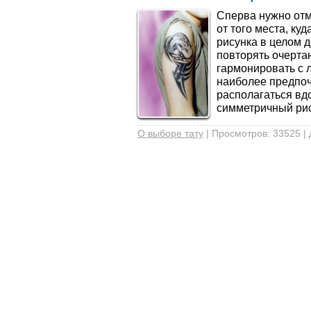
Сперва нужно отме
от того места, ку
рисунка в целом 
повторять очертан
гармонировать с л
наиболее предпочт
располагаться вд
симметричный рису
О выборе тату
| Просмотров: 33525 |