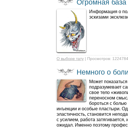
Огромная база 
Информация о пол
эскизами эксклюз
О выборе тату
| Просмотров: 1224784
Немного о боли
Может показаться
подразумевает са
свое тело «живоп
переносном смысл
бороться с болью
инъекции и особые пла­стыри. О
эластичность, становится непода
с усилием, рабо­та затягивается, 
ожидал. Именно поэтому профес­