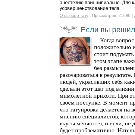
ане­стезию принципиально. Для к
усовершенствование тела.
О выборе тату
| Просмотров: 21698 |
Если вы решил
Когда вопрос о
положительно и
стоит подумать 
этом этапе важ
без размышлени
разочароваться в ре­зультате
людей, украсивших себя как
сделали этот шаг под влиян
мимолетной прихоти. При эт
своем поступке. В момент п
что татуировка делается на 
мнению специалистов, кото­р
вкусы меняются, и если, не да
будет проблематично. Нател