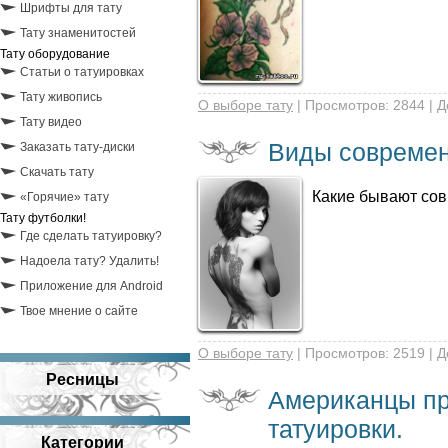
Шрифты для тату
Тату знаменитостей
Тату оборудование
Статьи о татуировках
Тату живопись
О выборе тату
| Просмотров: 2844 | 
Тату видео
Виды современ
Заказать тату-диски
Скачать тату
Какие бывают со
«Горячие» тату
Тату футболки!
Где сделать татуировку?
Надоела тату? Удалить!
Приложение для Android
Твое мнение о сайте
О выборе тату
| Просмотров: 2519 | 
Ресницы
Американцы пр
татуировки.
Категории