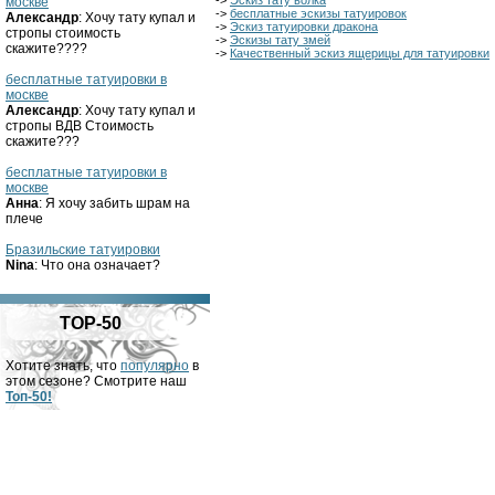
->
Эскиз тату волка
москве
->
бесплатные эскизы татуировок
Александр
: Хочу тату купал и
->
Эскиз татуировки дракона
стропы стоимость
->
Эскизы тату змей
скажите????
->
Качественный эскиз ящерицы для татуировки
бесплатные татуировки в
москве
Александр
: Хочу тату купал и
стропы ВДВ Стоимость
скажите???
бесплатные татуировки в
москве
Анна
: Я хочу забить шрам на
плече
Бразильские татуировки
Nina
: Что она означает?
TOP-50
Хотите знать, что
популярно
в
этом сезоне? Смотрите наш
Топ-50!