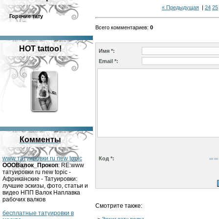
« Предыдущая
|
24
25
Горячие тату
Всего комментариев
:
0
HOT tattoo!
Имя *:
Email *:
Комменты
www татуировки ru new topic
Код *:
OOOВалок_Прокоп
: RE:www
татуировки ru new topic -
Африканские - Татуировки:
лучшие эскизы, фото, статьи и
видео НПП Валок Наплавка
рабочих валков
Смотрите также:
бесплатные татуировки в