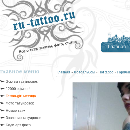
Главная
Главная
»
Фотоальбом
»
Hot tattoo
»
Горячие
Эскизы татуировок
12000 эскизов!
Tattoo-girl месяца
Фото татуировок
Новые тату
Значение татуировок
Боди-арт фото