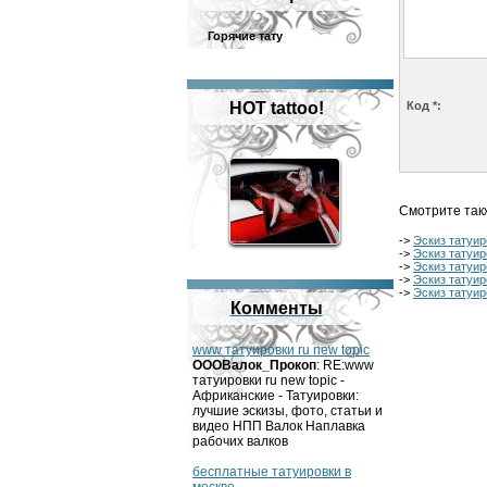
Горячие тату
HOT tattoo!
Код *:
Смотрите так
->
Эскиз татуир
->
Эскиз татуир
->
Эскиз татуир
->
Эскиз татуир
->
Эскиз татуир
Комменты
www татуировки ru new topic
OOOВалок_Прокоп
: RE:www
татуировки ru new topic -
Африканские - Татуировки:
лучшие эскизы, фото, статьи и
видео НПП Валок Наплавка
рабочих валков
бесплатные татуировки в