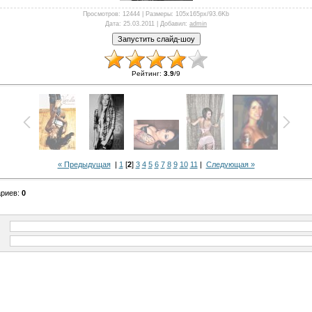
Просмотров
: 12444 |
Размеры
: 105x165px/93.6Kb
Дата
: 25.03.2011 |
Добавил
:
admin
Рейтинг
:
3.9
/
9
« Предыдущая
|
1
[
2
]
3
4
5
6
7
8
9
10
11
|
Следующая »
ариев
:
0