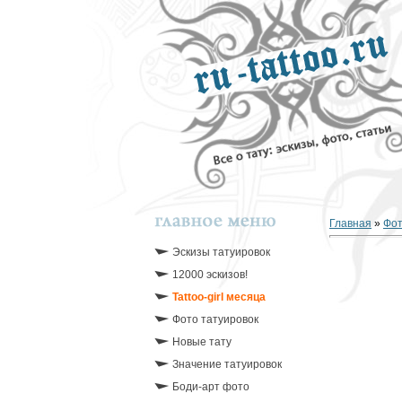
Главная
»
Фо
Эскизы татуировок
12000 эскизов!
Tattoo-girl месяца
Фото татуировок
Новые тату
Значение татуировок
Боди-арт фото