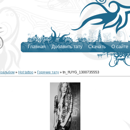
Главная
Добавить тату
Скачать
О сайте
тоальбом
»
Hot tattoo
»
Горячие тату
» tn_!!UYG_1300735553