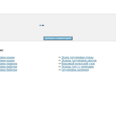
же:
овки кошки
->
Эскиз татуировки птицы
овки кошки
->
Эскизы татуировок цветов
овки дракона
->
Красивый кельтский узор
овки бабочки
->
Эскизы тату с черепами
овки бабочки
->
татуировка галлерея