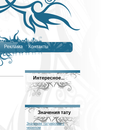
Реклама
Контакты
Интересное...
Значения тату
Значение татуировки с
черепом