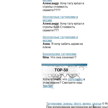
москве
Александр
: Хочу тату купал и
стропы стоимость
скажите????
бесплатные татуировки в
москве
Александр
: Хочу тату купал и
стропы ВДВ Стоимость
скажите???
бесплатные татуировки в
москве
Анна
: Я хочу забить шрам на
плече
Бразильские татуировки
Nina
: Что она означает?
TOP-50
Хотите знать, что
популярно
в
этом сезоне? Смотрите наш
Топ-50!
Татуировки: эскизы, фото, видео, статьи
© Ru
При копировании материалов активная ссыл