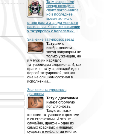
Тату с черепами
всегда находили
своих поклонников,
но в последнее
время их число
стало расти и среди женского
населения. Какое же
значение
у татуировок с черепами
?..
Значение татуировок звезд
Татушки
с
изображением
звезд популярны не
только у женщин, но
и у мужчин наряду с
татуировками скорпиона. И, как
правило, тату со звездой идет
первой татуировкой, так как
она не слишком сложная в
исполнении...
Значение татуировок с
драконом
Тату с драконами
имеют огромную
популярность.
Такую же, как и
женские татуировки с цветами
и со стрекозами. И это не
случайно, дракон – одно из
самых красивых и мощных
существ в мифологии многих