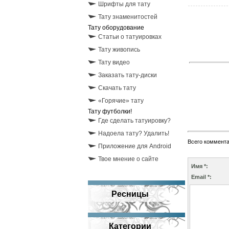
Шрифты для тату
Тату знаменитостей
Тату оборудование
Статьи о татуировках
Тату живопись
Тату видео
Заказать тату-диски
Скачать тату
«Горячие» тату
Тату футболки!
Где сделать татуировку?
Надоела тату? Удалить!
Всего коммент
Приложение для Android
Твое мнение о сайте
Имя *:
Email *:
Ресницы
Категории