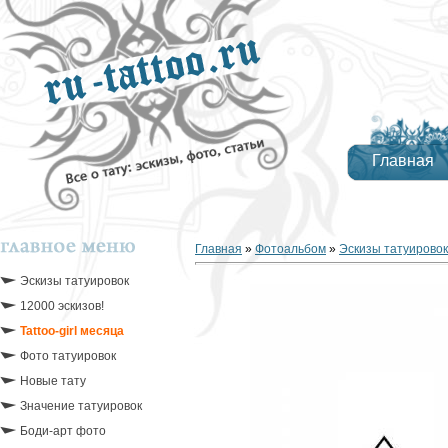
Главная
Главная
»
Фотоальбом
»
Эскизы татуировок
Эскизы татуировок
12000 эскизов!
Tattoo-girl месяца
Фото татуировок
Новые тату
Значение татуировок
Боди-арт фото