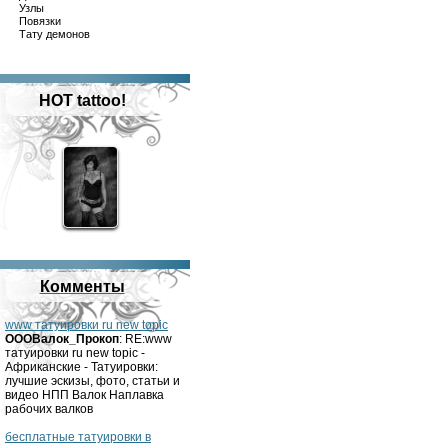
Узлы
Повязки
Тату демонов
HOT tattoo!
Комменты
www татуировки ru new topic
OOOВалок_Прокоп
: RE:www
татуировки ru new topic -
Африканские - Татуировки:
лучшие эскизы, фото, статьи и
видео НПП Валок Наплавка
рабочих валков
бесплатные татуировки в