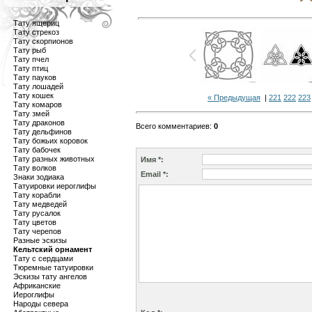
Тату ящериц
Тату стрекоз
Тату скорпионов
Тату рыб
Тату пчел
Тату птиц
Тату пауков
Тату лошадей
Тату кошек
« Предыдущая
|
221
222
223
Тату комаров
Тату змей
Тату драконов
Всего комментариев
:
0
Тату дельфинов
Тату божьих коровок
Тату бабочек
Тату разных животных
Имя *:
Тату волков
Email *:
Знаки зодиака
Татуировки иероглифы
Тату корабли
Тату медведей
Тату русалок
Тату цветов
Тату черепов
Разные эскизы
Кельтский орнамент
Тату с сердцами
Тюремные татуировки
Эскизы тату ангелов
Африканские
Иероглифы
Народы севера