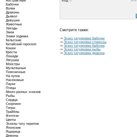
Абстрактные
Код *:
Бабочки
Волки
Драконы
Дьявол
Девушки
Животные
Звезды
Смотрите также:
Змеи
Знаки зодиака
->
Эскиз татуировки бабочки
Кельтские
->
Эскиз татуировки стрекозы
Китайский гороскоп
->
Эскиз татуировки бабочки
Кошки
->
Эскиз татуировки рыбы
Кресты
->
Эскиз татуировки дракона
Лошади
Лягушки
Монстры
Мультяшные
Поясничные
На пупок
Насекомые
Пауки
Птицы
Много разных эскизов
Рыбы
Сердца
Скорпион
Тигры
Трайблы
Фэнтези
Цветы
Эскизы тату черепов
Японские
Ящерица
Демоны