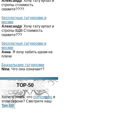
Александр
: Хочу тату купал и
стропы стоимость
скажите????
бесплатные татуировки в
москве
Александр
: Хочу тату купал и
стропы ВДВ Стоимость
скажите???
бесплатные татуировки в
москве
Анна
: Я хочу забить шрам на
плече
Бразильские татуировки
Nina
: Что она означает?
TOP-50
Хотите знать, что
популярно
в
этом сезоне? Смотрите наш
Топ-50!