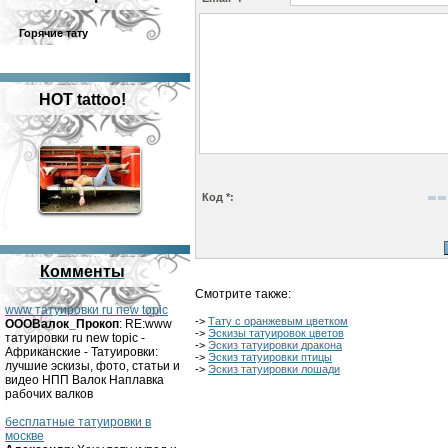
Горячие тату
HOT tattoo!
Код *:
Комменты
Смотрите также:
www татуировки ru new topic
->
Тату с оранжевым цветком
OOOВалок_Прокоп
: RE:www
->
Эскизы татуировок цветов
татуировки ru new topic -
->
Эскиз татуировки дракона
Африканские - Татуировки:
->
Эскиз татуировки птицы
лучшие эскизы, фото, статьи и
->
Эскиз татуировки лошади
видео НПП Валок Наплавка
рабочих валков
бесплатные татуировки в
москве