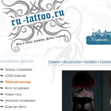
Главная
Главная
»
Фотоальбом
»
Hot tattoo
»
Горячие
Эскизы татуировок
12000 эскизов!
Tattoo-girl месяца
Фото татуировок
Новые тату
Значение татуировок
Боди-арт фото