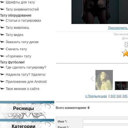
Шрифты для тату
Тату знаменитостей
Тату оборудование
Статьи о татуировках
Тату живопись
Просмотреть 
Тату видео
Просмотро
Дата
Заказать тату-диски
Скачать тату
«Горячие» тату
Тату футболки!
Где сделать татуировку?
Надоела тату? Удалить!
Приложение для Android
Твое мнение о сайте
« Предыдущая
|
343
344
345
Ресницы
Всего комментариев
:
0
Имя *:
Категории
Email *: