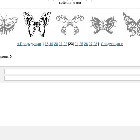
Рейтинг
:
0.0
/
0
« Предыдущая
|
18
19
20
21
22
[
23
]
24
25
26
27
28
|
Следующая »
ариев
:
0