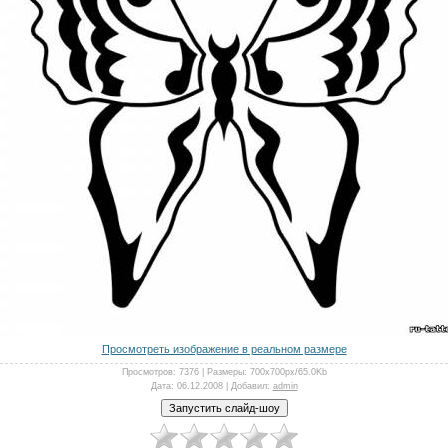
Просмотреть изображение в реальном размере
Просмотров
: 7376 |
Размеры
: 700x700px/65.0Kb
Дата
: 06.12.2008 |
Добавил
:
admin