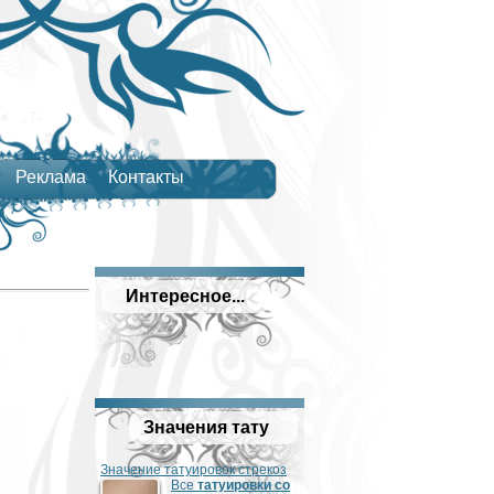
Реклама
Контакты
Интересное...
Значения тату
Значение татуировок стрекоз
Все
татуировки со