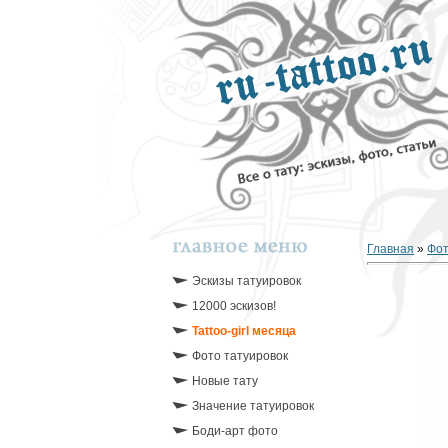
Главная
»
Фо
Эскизы татуировок
12000 эскизов!
Tattoo-girl месяца
Фото татуировок
Новые тату
Значение татуировок
Боди-арт фото