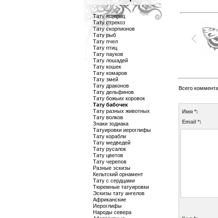
Тату ящериц
Тату стрекоз
Тату скорпионов
Тату рыб
Тату пчел
Тату птиц
Тату пауков
Тату лошадей
Тату кошек
Тату комаров
Тату змей
Тату драконов
Всего коммент
Тату дельфинов
Тату божьих коровок
Тату бабочек
Тату разных животных
Имя *:
Тату волков
Email *:
Знаки зодиака
Татуировки иероглифы
Тату корабли
Тату медведей
Тату русалок
Тату цветов
Тату черепов
Разные эскизы
Кельтский орнамент
Тату с сердцами
Тюремные татуировки
Эскизы тату ангелов
Африканские
Иероглифы
Народы севера