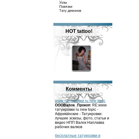
Узлы
Повязки
Тату демонов
HOT tattoo!
Комменты
www татуировки ru new topic
OOOВалок_Прокоп
: RE:www
татуировки ru new topic -
Африканские - Татуировки:
лучшие эскизы, фото, статьи и
видео НПП Валок Наплавка
рабочих валков
бесплатные татуировки в