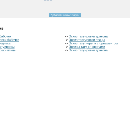
же:
бабочек
->
Эскиз татуировки дракона
овки бабочки
->
Эскиз татуировки птицы
зодиака
->
Эскиз тату черепа с орнаментом
атуировки
->
Эскизы тату с черепами
овки птицы
->
Эскиз татуировки дракона