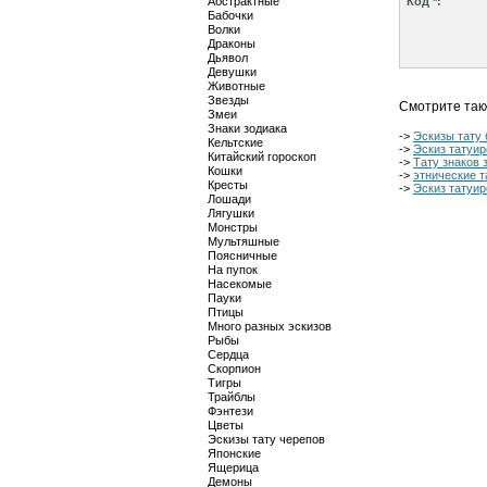
Абстрактные
Код *:
Бабочки
Волки
Драконы
Дьявол
Девушки
Животные
Звезды
Смотрите так
Змеи
Знаки зодиака
->
Эскизы тату 
Кельтские
->
Эскиз татуир
Китайский гороскоп
->
Тату знаков 
Кошки
->
этнические т
Кресты
->
Эскиз татуир
Лошади
Лягушки
Монстры
Мультяшные
Поясничные
На пупок
Насекомые
Пауки
Птицы
Много разных эскизов
Рыбы
Сердца
Скорпион
Тигры
Трайблы
Фэнтези
Цветы
Эскизы тату черепов
Японские
Ящерица
Демоны