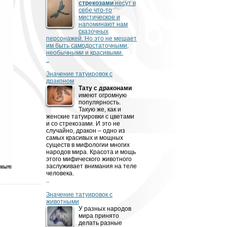
стрекозами
несут в
себе что-то
мистическое и
напоминают нам
сказочных
персонажей. Но это
не мешает
им быть самодостаточными,
необычными и красивыми.
..
Значение татуировок с
драконом
Тату с драконами
имеют огромную
популярность.
Такую же, как и
женские татуировки с цветами
и со стрекозами. И это не
случайно, дракон – одно из
самых красивых и мощных
существ в мифологии многих
народов мира. Красота и мощь
этого мифического животного
заслуживает внимания на теле
человека.
..
Значение татуировок с
животными
У разных народов
мира принято
делать разные