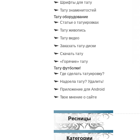
Шрифты для тату
Тату знаменитостей
Тату оборудование
Статьи о татуировках
Тату живопись
Тату видео
Заказать тату-диски
Скачать тату
«Горячие» тату
Тату футболки!
Где сделать татуировку?
Надоела тату? Удалить!
Приложение для Android
Твое мнение о сайте
Ресницы
Категории