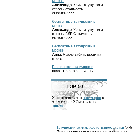
москве
Александр
: Хочу тату купал и
стропы стоимость
скажите????
бесплатные татуировки в
москве
Александр
: Хочу тату купал и
стропы ВДВ Стоимость
скажите???
бесплатные татуировки в
москве
Анна
: Я хочу забить шрам на
плече
Бразильские татуировки
Nina
: Что она означает?
TOP-50
Хотите знать, что
популярно
в
этом сезоне? Смотрите наш
Топ-50!
Татуировки: эскизы, фото, видео, статьи
© Ru
При копировании материалов активная ссыл