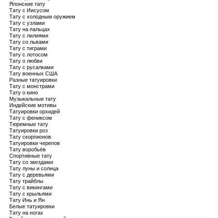
Японские тату
Тату с Иисусом
Тату с холодным оружием
Тату с узлами
Тату на пальцах
Тату с лилиями
Тату со львами
Тату с тиграми
Тату с лотосом
Тату о любви
Тату с русалками
Тату военных США
Разные татуировки
Тату с монстрами
Тату о кино
Музыкальные тату
Индейские мотивы
Татуировки орхидей
Тату с фениксом
Тюремные тату
Татуировки роз
Тату скорпионов
Татуировки черепов
Тату воробьёв
Спортивные тату
Тату со звездами
Тату луны и солнца
Тату с деревьями
Тату трайблы
Тату с викингами
Тату с крыльями
Тату Инь и Ян
Белые татуировки
Тату на ногах