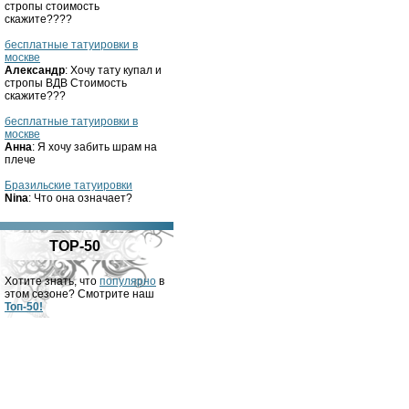
стропы стоимость
скажите????
бесплатные татуировки в
москве
Александр
: Хочу тату купал и
стропы ВДВ Стоимость
скажите???
бесплатные татуировки в
москве
Анна
: Я хочу забить шрам на
плече
Бразильские татуировки
Nina
: Что она означает?
TOP-50
Хотите знать, что
популярно
в
этом сезоне? Смотрите наш
Топ-50!