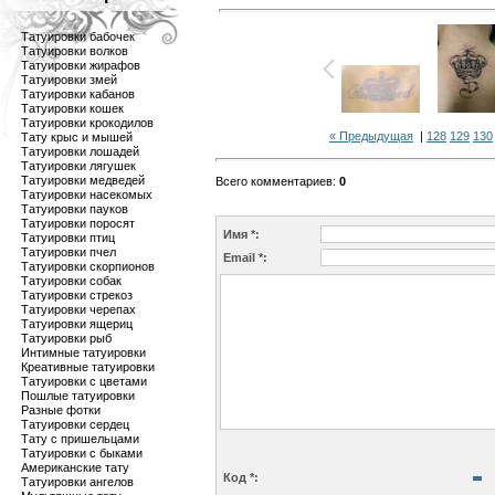
Татуировки бабочек
Татуировки волков
Татуировки жирафов
Татуировки змей
Татуировки кабанов
Татуировки кошек
Татуировки крокодилов
« Предыдущая
|
128
129
130
Тату крыс и мышей
Татуировки лошадей
Татуировки лягушек
Татуировки медведей
Всего комментариев
:
0
Татуировки насекомых
Татуировки пауков
Татуировки поросят
Имя *:
Татуировки птиц
Татуировки пчел
Email *:
Татуировки скорпионов
Татуировки собак
Татуировки стрекоз
Татуировки черепах
Татуировки ящериц
Татуировки рыб
Интимные татуировки
Креативные татуировки
Татуировки с цветами
Пошлые татуировки
Разные фотки
Татуировки сердец
Тату с пришельцами
Татуировки с быками
Американские тату
Код *:
Татуировки ангелов