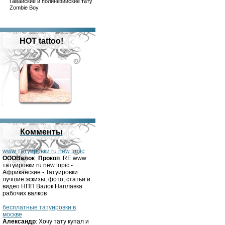
Гавайские и полинезийские тату
Zombie Boy
HOT tattoo!
Комменты
www татуировки ru new topic
OOOВалок_Прокоп
: RE:www
татуировки ru new topic -
Африканские - Татуировки:
лучшие эскизы, фото, статьи и
видео НПП Валок Наплавка
рабочих валков
бесплатные татуировки в
москве
Александр
: Хочу тату купал и