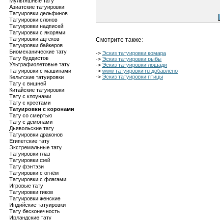
Мультяшные тату
Азиатские татуировки
Татуировки дельфинов
Татуировки слонов
Татуировки надписей
Татуировки с якорями
Татуировки ацтеков
Смотрите также:
Татуировки байкеров
Биомеханические тату
->
Эскиз татуировки комара
Тату буддистов
->
Эскиз татуировки рыбы
Ультрафиолетовые тату
->
Эскиз татуировки лошади
Татуировки с машинами
->
www татуировки ru добавлено
->
Эскиз татуировки птицы
Кельтские татуировки
Тату с вишней
Китайские татуировки
Тату с клоунами
Тату с крестами
Татуировки с коронами
Тату со смертью
Тату с демонами
Дьявольские тату
Татуировки драконов
Египетские тату
Экстремальные тату
Татуировки глаз
Татуировки фей
Тату фэнтэзи
Татуировки с огнём
Татуировки с флагами
Игровые тату
Татуировки гиков
Татуировки женские
Индийские татуировки
Тату бесконечность
Ирландские тату