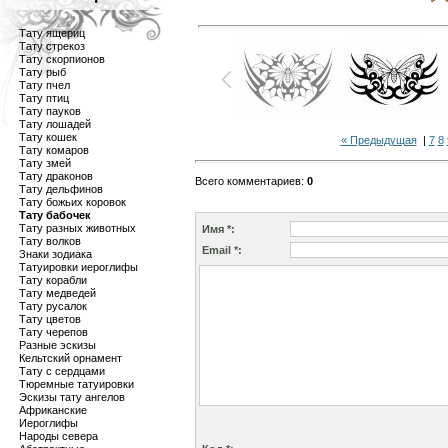
Тату ящериц
Тату стрекоз
Тату скорпионов
Тату рыб
Тату пчел
Тату птиц
Тату пауков
Тату лошадей
Тату кошек
« Предыдущая
|
7
8
Тату комаров
Тату змей
Тату драконов
Всего комментариев
:
0
Тату дельфинов
Тату божьих коровок
Тату бабочек
Тату разных животных
Имя *:
Тату волков
Email *:
Знаки зодиака
Татуировки иероглифы
Тату корабли
Тату медведей
Тату русалок
Тату цветов
Тату черепов
Разные эскизы
Кельтский орнамент
Тату с сердцами
Тюремные татуировки
Эскизы тату ангелов
Африканские
Иероглифы
Народы севера