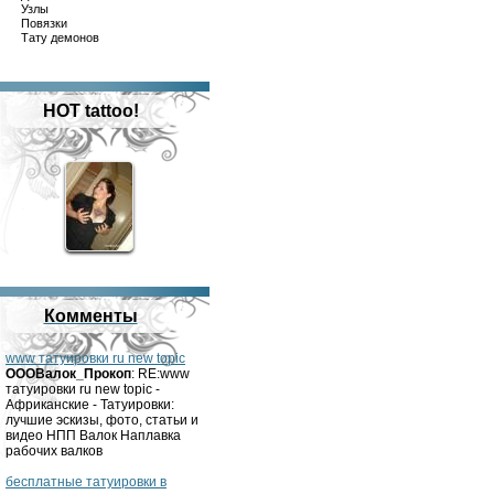
Узлы
Повязки
Тату демонов
HOT tattoo!
Комменты
www татуировки ru new topic
OOOВалок_Прокоп
: RE:www
татуировки ru new topic -
Африканские - Татуировки:
лучшие эскизы, фото, статьи и
видео НПП Валок Наплавка
рабочих валков
бесплатные татуировки в