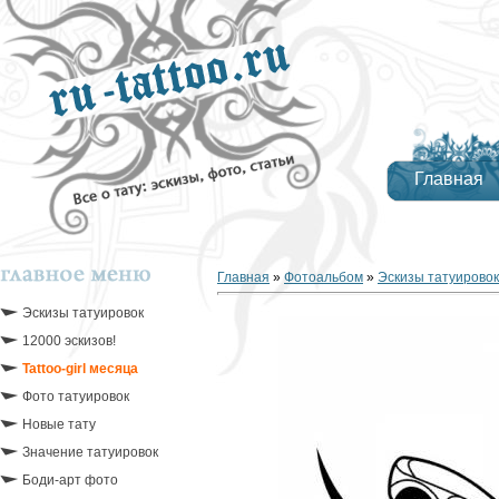
Главная
Главная
»
Фотоальбом
»
Эскизы татуировок
Эскизы татуировок
12000 эскизов!
Tattoo-girl месяца
Фото татуировок
Новые тату
Значение татуировок
Боди-арт фото