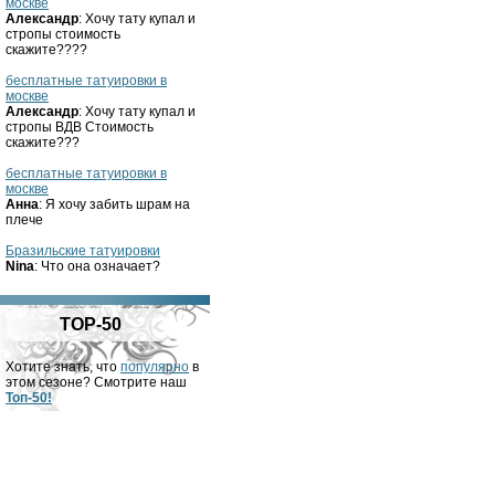
москве
Александр
: Хочу тату купал и
стропы стоимость
скажите????
бесплатные татуировки в
москве
Александр
: Хочу тату купал и
стропы ВДВ Стоимость
скажите???
бесплатные татуировки в
москве
Анна
: Я хочу забить шрам на
плече
Бразильские татуировки
Nina
: Что она означает?
TOP-50
Хотите знать, что
популярно
в
этом сезоне? Смотрите наш
Топ-50!