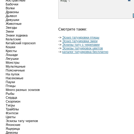
Абстрактные
Код *:
Бабочки
Волки
Драконы
Дьявол
Девушки
Животные
Звезды
Смотрите также:
Змеи
Знаки зодиака
->
Эскиз татуировки птицы
Кельтские
->
Эскиз татуировки змеи
Китайский гороскоп
->
Эскизы тату с черепами
Кошки
->
Эскизы татуировок цветов
Кресты
->
каталог татуировка бесплатно
Лошади
Лягушки
Монстры
Мультяшные
Поясничные
На пупок
Насекомые
Пауки
Птицы
Много разных эскизов
Рыбы
Сердца
Скорпион
Тигры
Трайблы
Фэнтези
Цветы
Эскизы тату черепов
Японские
Ящерица
Демоны