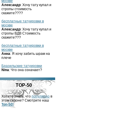
москве
Александр
: Хочу тату купал и
стропы стоимость
скажите????
бесплатные татуировки в
москве
Александр
: Хочу тату купал и
стропы ВДВ Стоимость
скажите???
бесплатные татуировки в
москве
Анна
: Я хочу забить шрам на
плече
Бразильские татуировки
Nina
: Что она означает?
TOP-50
Хотите знать, что
популярно
в
этом сезоне? Смотрите наш
Топ-50!