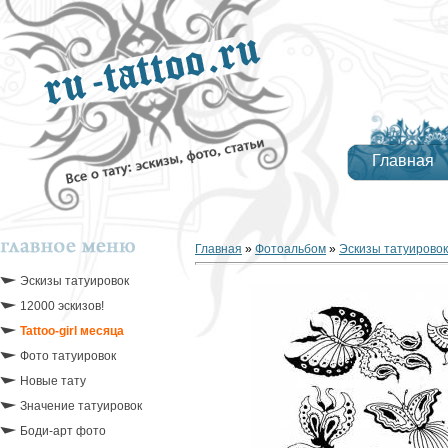
Главная
Главная
»
Фотоальбом
»
Эскизы татуировок
Эскизы татуировок
12000 эскизов!
Tattoo-girl месяца
Фото татуировок
Новые тату
Значение татуировок
Боди-арт фото