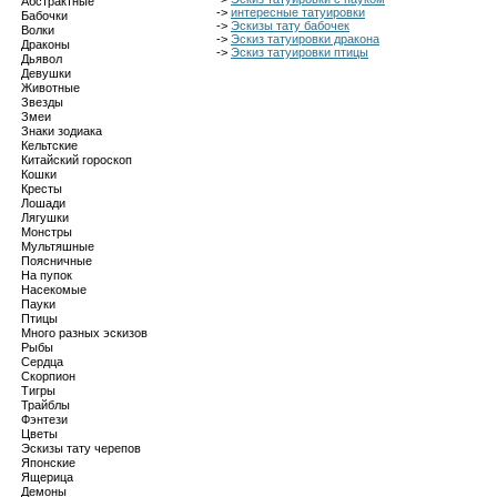
Абстрактные
->
интересные татуировки
Бабочки
->
Эскизы тату бабочек
Волки
->
Эскиз татуировки дракона
Драконы
->
Эскиз татуировки птицы
Дьявол
Девушки
Животные
Звезды
Змеи
Знаки зодиака
Кельтские
Китайский гороскоп
Кошки
Кресты
Лошади
Лягушки
Монстры
Мультяшные
Поясничные
На пупок
Насекомые
Пауки
Птицы
Много разных эскизов
Рыбы
Сердца
Скорпион
Тигры
Трайблы
Фэнтези
Цветы
Эскизы тату черепов
Японские
Ящерица
Демоны