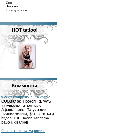
Узлы
Повязки
Тату демонов
HOT tattoo!
Комменты
www татуировки ru new topic
OOOВалок_Прокоп
: RE:www
татуировки ru new topic -
Африканские - Татуировки:
лучшие эскизы, фото, статьи и
видео НПП Валок Наплавка
рабочих валков
бесплатные татуировки в