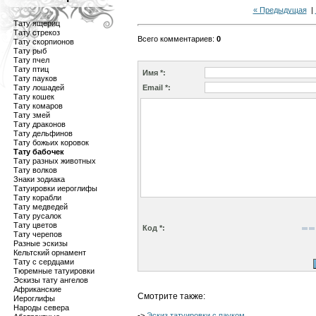
« Предыдущая
|
Тату ящериц
Тату стрекоз
Всего комментариев
:
0
Тату скорпионов
Тату рыб
Тату пчел
Тату птиц
Имя *:
Тату пауков
Тату лошадей
Email *:
Тату кошек
Тату комаров
Тату змей
Тату драконов
Тату дельфинов
Тату божьих коровок
Тату бабочек
Тату разных животных
Тату волков
Знаки зодиака
Татуировки иероглифы
Тату корабли
Тату медведей
Тату русалок
Тату цветов
Код *:
Тату черепов
Разные эскизы
Кельтский орнамент
Тату с сердцами
Тюремные татуировки
Эскизы тату ангелов
Африканские
Смотрите также:
Иероглифы
Народы севера
->
Эскиз татуировки с пауком