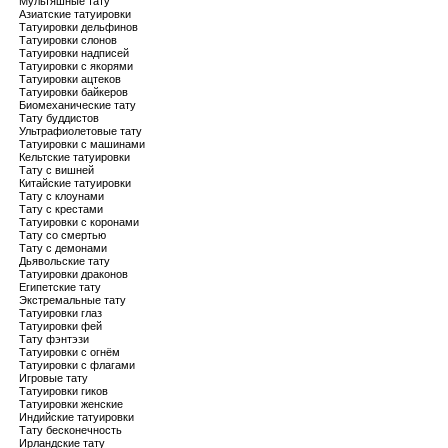
Мультяшные тату
Азиатские татуировки
Татуировки дельфинов
Татуировки слонов
Татуировки надписей
Татуировки с якорями
Татуировки ацтеков
Татуировки байкеров
Биомеханические тату
Тату буддистов
Ультрафиолетовые тату
Татуировки с машинами
Кельтские татуировки
Тату с вишней
Китайские татуировки
Тату с клоунами
Тату с крестами
Татуировки с коронами
Тату со смертью
Тату с демонами
Дьявольские тату
Татуировки драконов
Египетские тату
Экстремальные тату
Татуировки глаз
Татуировки фей
Тату фэнтэзи
Татуировки с огнём
Татуировки с флагами
Игровые тату
Татуировки гиков
Татуировки женские
Индийские татуировки
Тату бесконечность
Ирландские тату