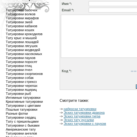
Имя *:
Татуировки бабочек
Email *:
Татуировки волков
Татуировки жирафов
Татуировки змей
Татуировки кабанов
Татуировки кошек
Татуировки крокодилов
Тату крыс и мышей
Татуировки лошадей
Татуировки лягушек
Татуировки медведей
Татуировки насекомых
Татуировки пауков
Татуировки поросят
Татуировки птиц
Татуировки пчел
Код *:
Татуировки скорпионов
Татуировки собак
Татуировки стрекоз
Татуировки черепах
Татуировки ящериц
Татуировки рыб
Интимные татуировки
Смотрите также:
Креативные татуировки
Татуировки с цветами
->
наброски татуировки
Пошлые татуировки
->
Эскиз татуировки дракона
Разные фотки
->
Эскиз татуировки тигра
Татуировки сердец
->
Эскиз тату русалки
Тату с пришельцами
->
Эскиз татуировки с пауком
Татуировки с быками
Американские тату
Татуировки ангелов