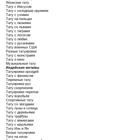
Японские тату
Тату с Иисусом
Тату с холодным оружием
Тату с узлами
Тату на пальцах
Тату с лилиями
Тату со львами
Тату с тиграми
Тату с лотосом
Тату о любви
Тату с русалками
Тату военных США
Разные татуировки
Тату с монстрами
Тату о кино
Музыкальные тату
Индейские мотивы
Татуировки орхидей
Тату с фениксом
Тюремные тату
Татуировки роз
Тату скорпионов
Татуировки черепов
Тату воробьёв
Спортивные тату
Тату со звездами
Тату луны и солнца
Тату с деревьями
Тату трайблы
Тату с викингами
Тату с крыльями
Тату Инь и Ян
Белые татуировки
Тату на ногах