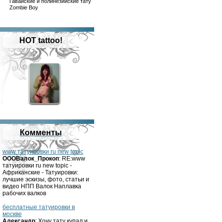
Гавайские и полинезийские тату
Zombie Boy
HOT tattoo!
Комменты
www татуировки ru new topic
OOOВалок_Прокоп
: RE:www
татуировки ru new topic -
Африканские - Татуировки:
лучшие эскизы, фото, статьи и
видео НПП Валок Наплавка
рабочих валков
бесплатные татуировки в
москве
Александр
: Хочу тату купал и