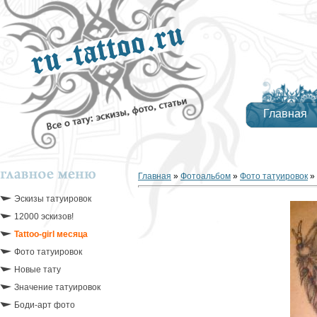
Главная
Главная
»
Фотоальбом
»
Фото татуировок
»
Эскизы татуировок
12000 эскизов!
Tattoo-girl месяца
Фото татуировок
Новые тату
Значение татуировок
Боди-арт фото