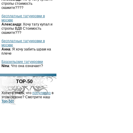
стропы стоимость
скажите????
бесплатные татуировки в
москве
Александр
: Хочу тату купал и
стропы ВДВ Стоимость
скажите???
бесплатные татуировки в
москве
Анна
: Я хочу забить шрам на
плече
Бразильские татуировки
Nina
: Что она означает?
TOP-50
Хотите знать, что
популярно
в
этом сезоне? Смотрите наш
Топ-50!