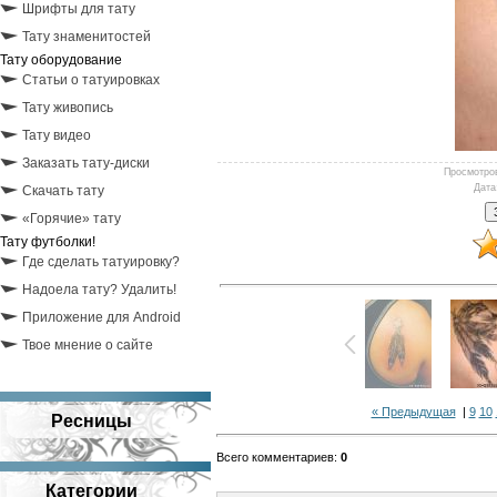
Шрифты для тату
Тату знаменитостей
Тату оборудование
Статьи о татуировках
Тату живопись
Тату видео
Заказать тату-диски
Просмотро
Дата
Скачать тату
«Горячие» тату
Тату футболки!
Где сделать татуировку?
Надоела тату? Удалить!
Приложение для Android
Твое мнение о сайте
« Предыдущая
|
9
10
Ресницы
Всего комментариев
:
0
Категории