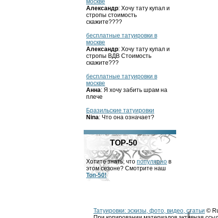
москве
Александр
: Хочу тату купал и
стропы стоимость
скажите????
бесплатные татуировки в
москве
Александр
: Хочу тату купал и
стропы ВДВ Стоимость
скажите???
бесплатные татуировки в
москве
Анна
: Я хочу забить шрам на
плече
Бразильские татуировки
Nina
: Что она означает?
TOP-50
Хотите знать, что
популярно
в
этом сезоне? Смотрите наш
Топ-50!
Татуировки: эскизы, фото, видео, статьи
© Ru
При копировании материалов активная ссыл