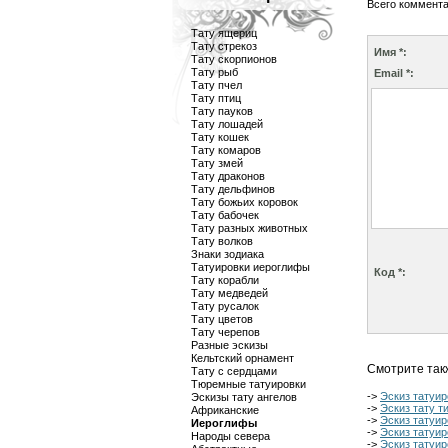
Всего коммент
Тату ящериц
Тату стрекоз
Имя *:
Тату скорпионов
Тату рыб
Email *:
Тату пчел
Тату птиц
Тату пауков
Тату лошадей
Тату кошек
Тату комаров
Тату змей
Тату драконов
Тату дельфинов
Тату божьих коровок
Тату бабочек
Тату разных животных
Тату волков
Знаки зодиака
Татуировки иероглифы
Код *:
Тату корабли
Тату медведей
Тату русалок
Тату цветов
Тату черепов
Разные эскизы
Кельтский орнамент
Смотрите так
Тату с сердцами
Тюремные татуировки
->
Эскиз татуи
Эскизы тату ангелов
->
Эскиз тату т
Африканские
->
Эскиз татуи
Иероглифы
->
Эскиз татуир
Народы севера
->
Эскиз татуир