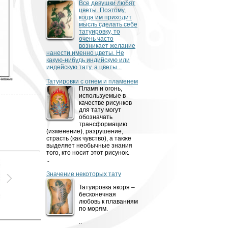
Все девушки любят
цветы. Поэтому,
когда им приходит
мысль сделать себе
татуировку, то
очень часто
возникает желание
нанести именно цветы. Не
какую-нибудь индийскую или
индейскую тату, а цветы...
Татуировки с огнем и пламенем
Пламя и огонь,
используемые в
качестве рисунков
для тату могут
обозначать
трансформацию
(изменение), разрушение,
страсть (как чувство), а также
выделяет необычные знания
того, кто носит этот рисунок.
..
Значение некоторых тату
Татуировка якоря –
бесконечная
любовь к плаваниям
по морям.
..