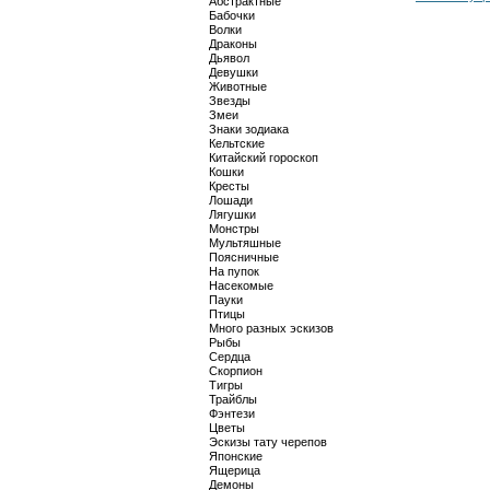
Абстрактные
Бабочки
Волки
Драконы
Дьявол
Девушки
Животные
Звезды
Змеи
Знаки зодиака
Кельтские
Китайский гороскоп
Кошки
Кресты
Лошади
Лягушки
Монстры
Мультяшные
Поясничные
На пупок
Насекомые
Пауки
Птицы
Много разных эскизов
Рыбы
Сердца
Скорпион
Тигры
Трайблы
Фэнтези
Цветы
Эскизы тату черепов
Японские
Ящерица
Демоны