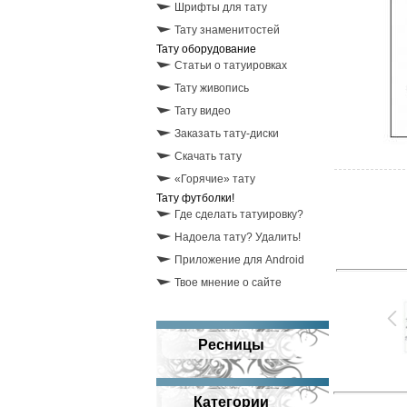
Шрифты для тату
Тату знаменитостей
Тату оборудование
Статьи о татуировках
Тату живопись
Тату видео
Заказать тату-диски
Скачать тату
«Горячие» тату
Тату футболки!
Где сделать татуировку?
Надоела тату? Удалить!
Приложение для Android
Твое мнение о сайте
Ресницы
Категории