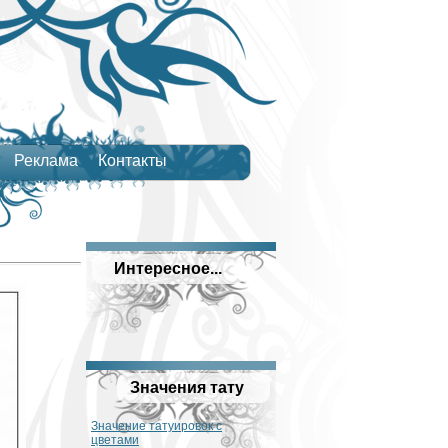
Реклама
Контакты
Интересное...
Значения тату
Значение татуировок с
цветами