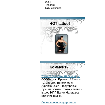
Узлы
Повязки
Тату демонов
HOT tattoo!
Комменты
www татуировки ru new topic
OOOВалок_Прокоп
: RE:www
татуировки ru new topic -
Африканские - Татуировки:
лучшие эскизы, фото, статьи и
видео НПП Валок Наплавка
рабочих валков
бесплатные татуировки в