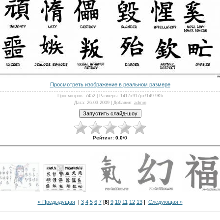
Просмотреть изображение в реальном размере
Просмотров
: 7452 |
Размеры
: 1417x917px/149.9Kb
Дата
: 26.03.2009 |
Добавил
:
admin
Рейтинг
:
0.0
/
0
« Предыдущая
|
3
4
5
6
7
[
8
]
9
10
11
12
13
|
Следующая »