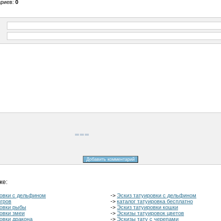
ариев
:
0
же:
ровки с дельфином
->
Эскиз татуировки с дельфином
игров
->
каталог татуировка бесплатно
ровки рыбы
->
Эскиз татуировки кошки
овки змеи
->
Эскизы татуировок цветов
овки дракона
->
Эскизы тату с черепами