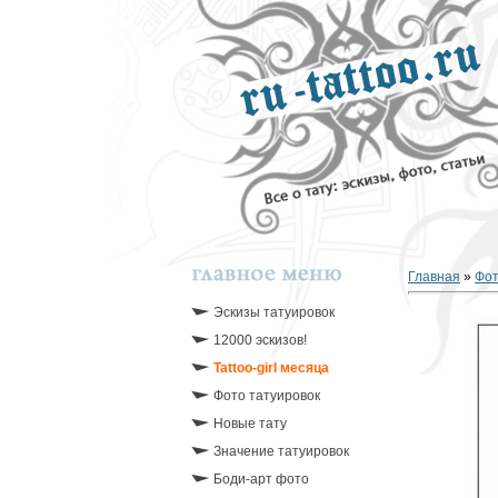
Главная
»
Фо
Эскизы татуировок
12000 эскизов!
Tattoo-girl месяца
Фото татуировок
Новые тату
Значение татуировок
Боди-арт фото