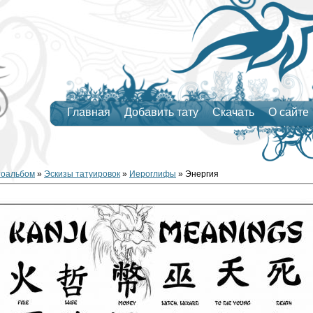
Главная
Добавить тату
Скачать
О сайте
тоальбом
»
Эскизы татуировок
»
Иероглифы
» Энергия