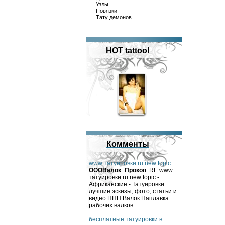
Узлы
Повязки
Тату демонов
HOT tattoo!
Комменты
www татуировки ru new topic
OOOВалок_Прокоп
: RE:www
татуировки ru new topic -
Африканские - Татуировки:
лучшие эскизы, фото, статьи и
видео НПП Валок Наплавка
рабочих валков
бесплатные татуировки в