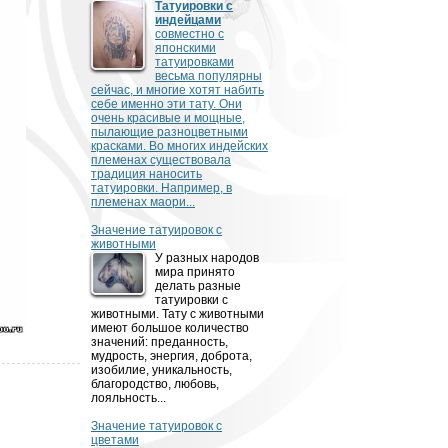
Татуировки с
индейцами
совместно с
японскими
татуировками
весьма популярны
сейчас, и многие хотят набить
себе именно эти тату. Они
очень красивые и мощные,
пылающие разноцветными
красками. Во многих индейских
племенах существовала
традиция наносить
татуировки. Например, в
племенах маори...
Значение татуировок с
животными
У разных народов
мира принято
делать разные
татуировки с
животными. Тату с животными
имеют большое количество
значений: преданность,
мудрость, энергия, доброта,
изобилие, уникальность,
благородство, любовь,
лояльность...
Значение татуировок с
цветами