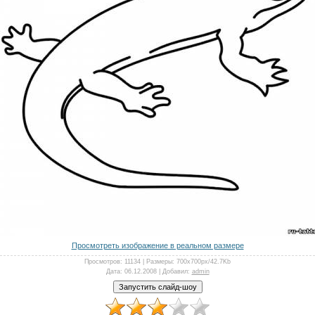
Просмотреть изображение в реальном размере
Просмотров
: 11134 |
Размеры
: 700x700px/42.7Kb
Дата
: 06.12.2008 |
Добавил
:
admin