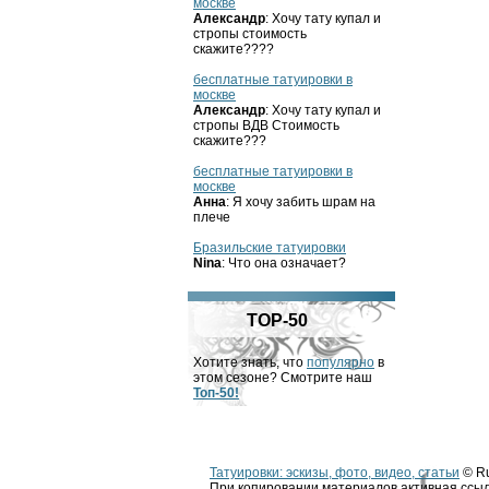
москве
Александр
: Хочу тату купал и
стропы стоимость
скажите????
бесплатные татуировки в
москве
Александр
: Хочу тату купал и
стропы ВДВ Стоимость
скажите???
бесплатные татуировки в
москве
Анна
: Я хочу забить шрам на
плече
Бразильские татуировки
Nina
: Что она означает?
TOP-50
Хотите знать, что
популярно
в
этом сезоне? Смотрите наш
Топ-50!
Татуировки: эскизы, фото, видео, статьи
© Ru
При копировании материалов активная ссыл