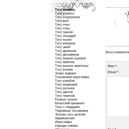
Тату ящериц
Тату стрекоз
Тату скорпионов
Тату рыб
Тату пчел
Тату птиц
Тату пауков
Тату лошадей
Тату кошек
Тату комаров
Тату змей
Тату драконов
Всего коммент
Тату дельфинов
Тату божьих коровок
Тату бабочек
Тату разных животных
Имя *:
Тату волков
Email *:
Знаки зодиака
Татуировки иероглифы
Тату корабли
Тату медведей
Тату русалок
Тату цветов
Тату черепов
Разные эскизы
Кельтский орнамент
Тату с сердцами
Тюремные татуировки
Эскизы тату ангелов
Африканские
Иероглифы
Народы севера