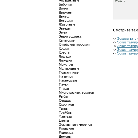
Абстрактные
Код *:
Бабочки
Волки
Драконы
Дьявол
Девушки
Животные
Звезды
Смотрите так
Змеи
Знаки зодиака
->
Эскизы тату
Кельтские
->
Эскиз татуир
Китайский гороскоп
->
Эскиз татуир
Кошки
->
Эскиз татуир
Кресты
->
Эскиз татуир
Лошади
Лягушки
Монстры
Мультяшные
Поясничные
На пупок
Насекомые
Пауки
Птицы
Много разных эскизов
Рыбы
Сердца
Скорпион
Тигры
Трайблы
Фэнтези
Цветы
Эскизы тату черепов
Японские
Ящерица
Демоны