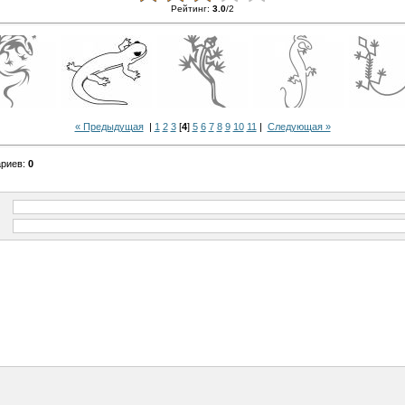
Рейтинг
:
3.0
/
2
« Предыдущая
|
1
2
3
[
4
]
5
6
7
8
9
10
11
|
Следующая »
ариев
:
0