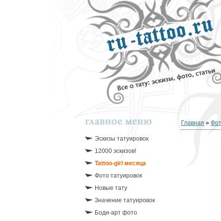
Главная
»
Фо
Эскизы татуировок
12000 эскизов!
Tattoo-girl месяца
Фото татуировок
Новые тату
Значение татуировок
Боди-арт фото