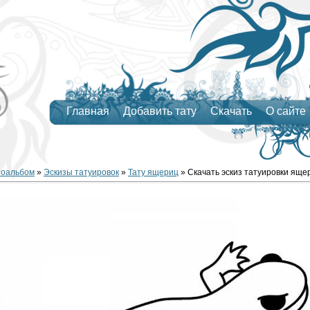
Главная
Добавить тату
Скачать
О сайте
тоальбом
»
Эскизы татуировок
»
Тату ящериц
» Скачать эскиз татуировки ящ