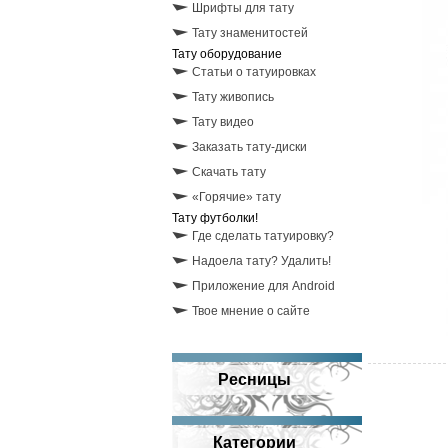
Шрифты для тату
Тату знаменитостей
Тату оборудование
Статьи о татуировках
Тату живопись
Тату видео
Заказать тату-диски
Скачать тату
«Горячие» тату
Тату футболки!
Где сделать татуировку?
Надоела тату? Удалить!
Приложение для Android
Твое мнение о сайте
Ресницы
Категории