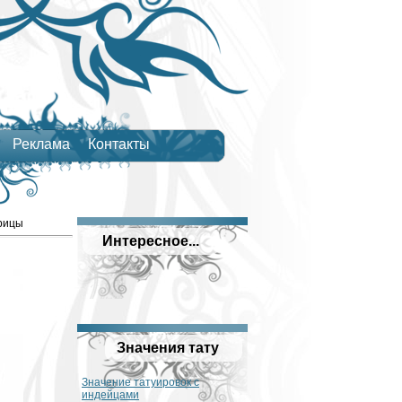
Реклама
Контакты
ерицы
Интересное...
Значения тату
Значение татуировок с
индейцами