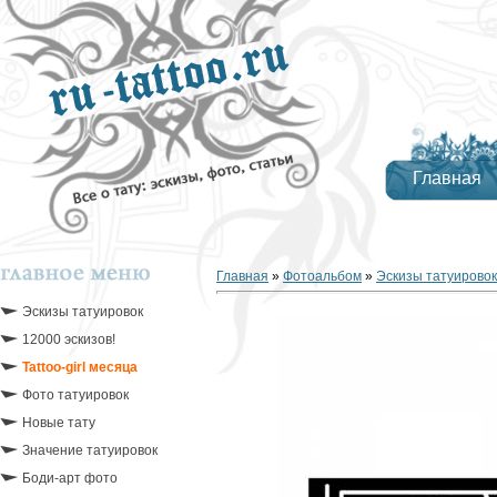
Главная
Главная
»
Фотоальбом
»
Эскизы татуировок
Эскизы татуировок
12000 эскизов!
Tattoo-girl месяца
Фото татуировок
Новые тату
Значение татуировок
Боди-арт фото