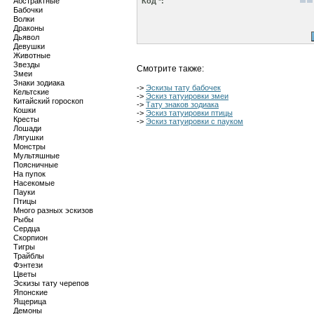
Абстрактные
Код *:
Бабочки
Волки
Драконы
Дьявол
Девушки
Животные
Звезды
Смотрите также:
Змеи
Знаки зодиака
->
Эскизы тату бабочек
Кельтские
->
Эскиз татуировки змеи
Китайский гороскоп
->
Тату знаков зодиака
Кошки
->
Эскиз татуировки птицы
Кресты
->
Эскиз татуировки с пауком
Лошади
Лягушки
Монстры
Мультяшные
Поясничные
На пупок
Насекомые
Пауки
Птицы
Много разных эскизов
Рыбы
Сердца
Скорпион
Тигры
Трайблы
Фэнтези
Цветы
Эскизы тату черепов
Японские
Ящерица
Демоны