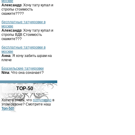
москве
Александр
: Хочу тату купал и
стропы стоимость
скажите????
бесплатные татуировки в
москве
Александр
: Хочу тату купал и
стропы ВДВ Стоимость
скажите???
бесплатные татуировки в
москве
Анна
: Я хочу забить шрам на
плече
Бразильские татуировки
Nina
: Что она означает?
TOP-50
Хотите знать, что
популярно
в
этом сезоне? Смотрите наш
Топ-50!