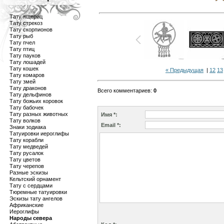
Тату ящериц
Тату стрекоз
Тату скорпионов
Тату рыб
Тату пчел
Тату птиц
Тату пауков
Тату лошадей
Тату кошек
« Предыдущая
|
12
13
Тату комаров
Тату змей
Тату драконов
Всего комментариев
:
0
Тату дельфинов
Тату божьих коровок
Тату бабочек
Тату разных животных
Имя *:
Тату волков
Email *:
Знаки зодиака
Татуировки иероглифы
Тату корабли
Тату медведей
Тату русалок
Тату цветов
Тату черепов
Разные эскизы
Кельтский орнамент
Тату с сердцами
Тюремные татуировки
Эскизы тату ангелов
Африканские
Иероглифы
Народы севера