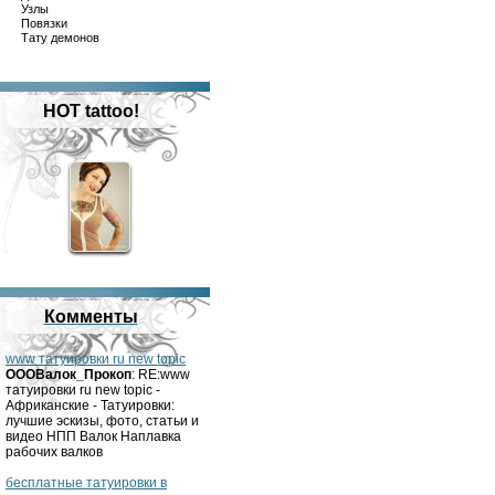
Узлы
Повязки
Тату демонов
HOT tattoo!
Комменты
www татуировки ru new topic
OOOВалок_Прокоп
: RE:www
татуировки ru new topic -
Африканские - Татуировки:
лучшие эскизы, фото, статьи и
видео НПП Валок Наплавка
рабочих валков
бесплатные татуировки в