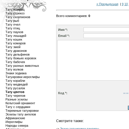
« Предыдущая
|
9
10
Тату ящериц
Тату стрекоз
Всего комментариев
:
0
Тату скорпионов
Тату рыб
Тату пчел
Тату птиц
Имя *:
Тату пауков
Тату лошадей
Email *:
Тату кошек
Тату комаров
Тату змей
Тату драконов
Тату дельфинов
Тату божьих коровок
Тату бабочек
Тату разных животных
Тату волков
Знаки зодиака
Татуировки иероглифы
Тату корабли
Тату медведей
Тату русалок
Тату цветов
Код *:
Тату черепов
Разные эскизы
Кельтский орнамент
Тату с сердцами
Тюремные татуировки
Эскизы тату ангелов
Африканские
Смотрите также:
Иероглифы
Народы севера
->
Эскиз татуировки пантеры