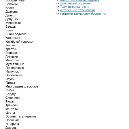
Абстрактные
->
Тату знаков зодиака
Бабочки
->
Тату тигра на плечо
Волки
->
интересные татуировки
Драконы
->
картинки татуировок бесплатно
Дьявол
Девушки
Животные
Звезды
Змеи
Знаки зодиака
Кельтские
Китайский гороскоп
Кошки
Кресты
Лошади
Лягушки
Монстры
Мультяшные
Поясничные
На пупок
Насекомые
Пауки
Птицы
Много разных эскизов
Рыбы
Сердца
Скорпион
Тигры
Трайблы
Фэнтези
Цветы
Эскизы тату черепов
Японские
Ящерица
Демоны