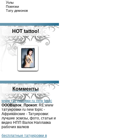
Узлы
Повязки
Тату демонов
HOT tattoo!
Комменты
www татуировки ru new topic
OOOВалок_Прокоп
: RE:www
татуировки ru new topic -
Африканские - Татуировки:
лучшие эскизы, фото, статьи и
видео НПП Валок Наплавка
рабочих валков
бесплатные татуировки в