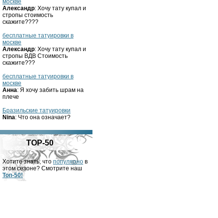
москве
Александр
: Хочу тату купал и
стропы стоимость
скажите????
бесплатные татуировки в
москве
Александр
: Хочу тату купал и
стропы ВДВ Стоимость
скажите???
бесплатные татуировки в
москве
Анна
: Я хочу забить шрам на
плече
Бразильские татуировки
Nina
: Что она означает?
TOP-50
Хотите знать, что
популярно
в
этом сезоне? Смотрите наш
Топ-50!