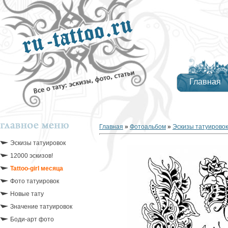
Главная
Главная
»
Фотоальбом
»
Эскизы татуировок
Эскизы татуировок
12000 эскизов!
Tattoo-girl месяца
Фото татуировок
Новые тату
Значение татуировок
Боди-арт фото