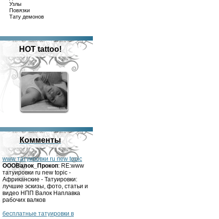
Узлы
Повязки
Тату демонов
HOT tattoo!
Комменты
www татуировки ru new topic
OOOВалок_Прокоп
: RE:www
татуировки ru new topic -
Африканские - Татуировки:
лучшие эскизы, фото, статьи и
видео НПП Валок Наплавка
рабочих валков
бесплатные татуировки в