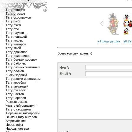
Тату ящериц
Тату стрекоз
Тату скорпионов
Тату рыб
Тату пчел
Тату птиц
Тату пауков
Тату лошадей
Тату кошек
« Предыдущая
|
28
29
Тату комаров
Тату змей
Тату драконов
Всего комментариев
:
0
Тату дельфинов
Тату божьих коровок
Тату бабочек
Тату разных животных
Имя *:
Тату волков
Email *:
Знаки зодиака
Татуировки иероглифы
Тату корабли
Тату медведей
Тату русалок
Тату цветов
Тату черепов
Разные эскизы
Кельтский орнамент
Тату с сердцами
Тюремные татуировки
Эскизы тату ангелов
Африканские
Иероглифы
Народы севера