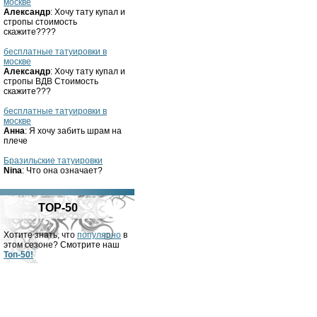
москве
Александр
: Хочу тату купал и
стропы стоимость
скажите????
бесплатные татуировки в
москве
Александр
: Хочу тату купал и
стропы ВДВ Стоимость
скажите???
бесплатные татуировки в
москве
Анна
: Я хочу забить шрам на
плече
Бразильские татуировки
Nina
: Что она означает?
TOP-50
Хотите знать, что
популярно
в
этом сезоне? Смотрите наш
Топ-50!