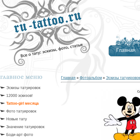
Главная
Главная
»
Фотоальбом
»
Эскизы татуировок
Эскизы татуировок
12000 эскизов!
Tattoo-girl месяца
Фото татуировок
Новые тату
Значение татуировок
Боди-арт фото