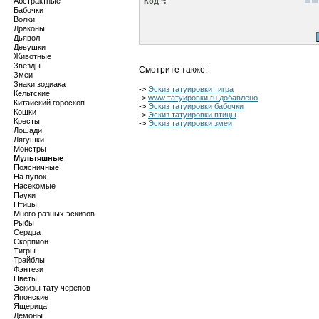
Абстрактные
Код *:
Бабочки
Волки
Драконы
Дьявол
Девушки
Животные
Звезды
Смотрите также:
Змеи
Знаки зодиака
->
Эскиз татуировки тигра
Кельтские
->
www татуировки ru добавлено
Китайский гороскоп
->
Эскиз татуировки бабочки
Кошки
->
Эскиз татуировки птицы
Кресты
->
Эскиз татуировки змеи
Лошади
Лягушки
Монстры
Мультяшные
Поясничные
На пупок
Насекомые
Пауки
Птицы
Много разных эскизов
Рыбы
Сердца
Скорпион
Тигры
Трайблы
Фэнтези
Цветы
Эскизы тату черепов
Японские
Ящерица
Демоны