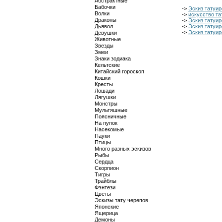
Абстрактные
Бабочки
->
Эскиз татуир
Волки
->
искусство та
Драконы
->
Эскиз татуир
Дьявол
->
Эскиз татуир
->
Эскиз татуи
Девушки
Животные
Звезды
Змеи
Знаки зодиака
Кельтские
Китайский гороскоп
Кошки
Кресты
Лошади
Лягушки
Монстры
Мультяшные
Поясничные
На пупок
Насекомые
Пауки
Птицы
Много разных эскизов
Рыбы
Сердца
Скорпион
Тигры
Трайблы
Фэнтези
Цветы
Эскизы тату черепов
Японские
Ящерица
Демоны