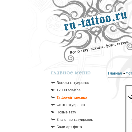
Главная
»
Фо
Эскизы татуировок
12000 эскизов!
Tattoo-girl месяца
Фото татуировок
Новые тату
Значение татуировок
Боди-арт фото