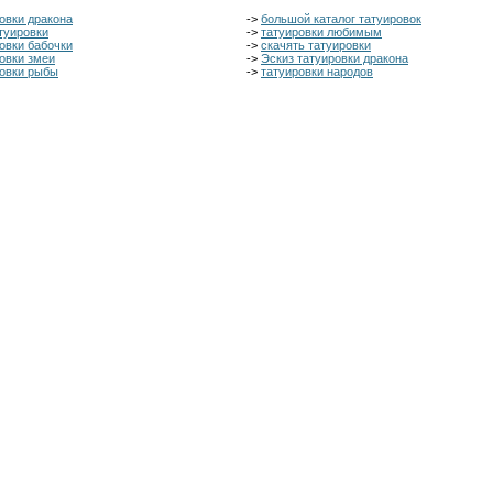
овки дракона
->
большой каталог татуировок
туировки
->
татуировки любимым
овки бабочки
->
скачять татуировки
овки змеи
->
Эскиз татуировки дракона
ровки рыбы
->
татуировки народов