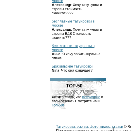
москве
Александр
: Хочу тату купал и
стропы стоимость
скажите????
бесплатные татуировки в
москве
Александр
: Хочу тату купал и
стропы ВДВ Стоимость
скажите???
бесплатные татуировки в
москве
Анна
: Я хочу забить шрам на
плече
Бразильские татуировки
Nina
: Что она означает?
TOP-50
Хотите знать, что
популярно
в
этом сезоне? Смотрите наш
Топ-50!
Татуировки: эскизы, фото, видео, статьи
© Ru
При копировании материалов активная ссыл