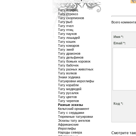
Тату ящериц
Тату стрекоз
Тату скорпионов
Тату рыб
Всего коммент
Тату пчел
Тату птиц
Тату пауков
Имя *:
Тату лошадей
Тату кошек
Email *:
Тату комаров
Тату змей
Тату драконов
Тату дельфинов
Тату божьих коровок
Тату бабочек
Тату разных животных
Тату волков
Знаки зодиака
Татуировки иероглифы
Тату корабли
Тату медведей
Тату русалок
Тату цветов
Тату черепов
Код *:
Разные эскизы
Кельтский орнамент
Тату с сердцами
Тюремные татуировки
Эскизы тату ангелов
Африканские
Иероглифы
Народы севера
Смотрите так