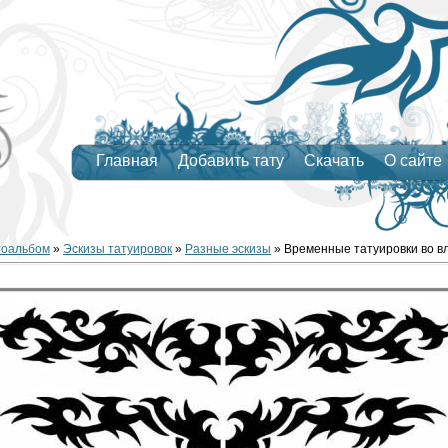
Главная
Добавить тату
Скачать
О сайте
тоальбом
»
Эскизы татуировок
»
Разные эскизы
» Временные татуировки во в