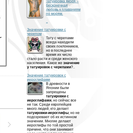
Татуировка якоря –
бесконечная
любовь к плаваниям
по морям.
..
Значение татуировки с
черепом
Тату с черепами
всегда находили
своих поклонников,
но в последнее
время их число
стало расти и среди женского
населения. Какое же
значение
у татуировок с черепами
?..
Значение татуировок с
иероглифами
В древности­­­ в
Японии были
запрещены
татуировки с
иероглифами
, но сейчас все
не так. Среди европейцев
много людей, кто делает
татуировки-иероглифы
, но не
подозревают об их истинном
значении. Многие делают
иероглифы по той простой
причине, что они занимают