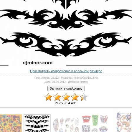
Просмотреть изображение в реальном размере
Просмотров
: 28352 |
Размеры
: 764x600px/189.8Kb
Дата
: 04.09.2012 |
Добавил
:
admin
Рейтинг
:
4.4
/
11