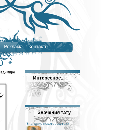
Реклама
Контакты
ладимире
Интересное...
Значения тату
Значение некоторых тату