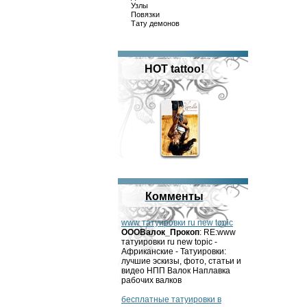
Узлы
Повязки
Тату демонов
HOT tattoo!
Комменты
www татуировки ru new topic
OOOВалок_Прокоп
: RE:www
татуировки ru new topic -
Африканские - Татуировки:
лучшие эскизы, фото, статьи и
видео НПП Валок Наплавка
рабочих валков
бесплатные татуировки в