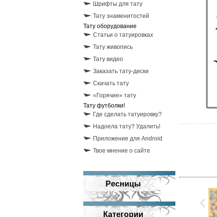
Шрифты для тату
Тату знаменитостей
Тату оборудование
Статьи о татуировках
Тату живопись
Тату видео
Заказать тату-диски
Скачать тату
«Горячие» тату
Тату футболки!
Где сделать татуировку?
Надоела тату? Удалить!
Приложение для Android
Твое мнение о сайте
Ресницы
Категории