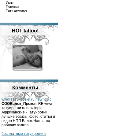
Узлы
Повязки
Тату демонов
HOT tattoo!
Комменты
www татуировки ru new topic
OOOВалок_Прокоп
: RE:www
татуировки ru new topic -
Африканские - Татуировки:
лучшие эскизы, фото, статьи и
видео НПП Валок Наплавка
рабочих валков
бесплатные татуировки в