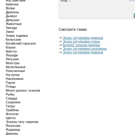
Абстрактные
Код *:
Бабочки
Волки
Драконы
Дьявол
Девушки
Животные
Звезды
Смотрите также:
Змеи
Знаки зодиака
->
Эскиз татуировки дракона
Кельтские
->
Эскиз татуировки птицы
Китайский гороскоп
->
Каталог эскизов ящериц
Кошки
->
Эскиз татуировки скорпиона
Кресты
->
Эскиз татуировки дракона
Лошади
Лягушки
Монстры
Мультяшные
Поясничные
На пупок
Насекомые
Пауки
Птицы
Много разных эскизов
Рыбы
Сердца
Скорпион
Тигры
Трайблы
Фэнтези
Цветы
Эскизы тату черепов
Японские
Ящерица
Демоны