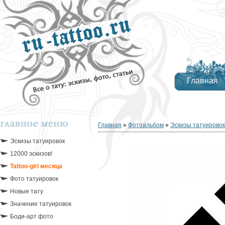
Главная
Главная
»
Фотоальбом
»
Эскизы татуировок
Эскизы татуировок
12000 эскизов!
Tattoo-girl месяца
Фото татуировок
Новые тату
Значение татуировок
Боди-арт фото