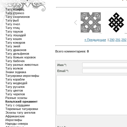
Тату ящериц
Тату стрекоз
Тату скорпионов
Тату рыб
Тату пчел
Тату птиц
Тату пауков
Тату лошадей
Тату кошек
« Предыдущая
|
290
291
292
Тату комаров
Тату змей
Тату драконов
Всего комментариев
:
0
Тату дельфинов
Тату божьих коровок
Тату бабочек
Тату разных животных
Имя *:
Тату волков
Email *:
Знаки зодиака
Татуировки иероглифы
Тату корабли
Тату медведей
Тату русалок
Тату цветов
Тату черепов
Разные эскизы
Кельтский орнамент
Тату с сердцами
Тюремные татуировки
Эскизы тату ангелов
Африканские
Иероглифы
Народы севера