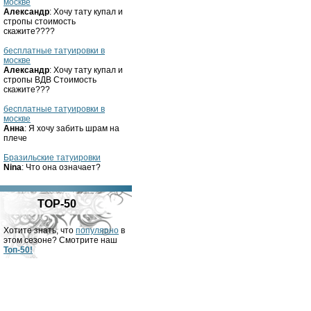
москве
Александр
: Хочу тату купал и
стропы стоимость
скажите????
бесплатные татуировки в
москве
Александр
: Хочу тату купал и
стропы ВДВ Стоимость
скажите???
бесплатные татуировки в
москве
Анна
: Я хочу забить шрам на
плече
Бразильские татуировки
Nina
: Что она означает?
TOP-50
Хотите знать, что
популярно
в
этом сезоне? Смотрите наш
Топ-50!