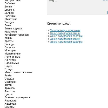
Абстрактные
Код *:
Бабочки
Волки
Драконы
Дьявол
Девушки
Животные
Звезды
Смотрите также:
Змеи
Знаки зодиака
->
Эскизы тату с черепами
Кельтские
->
Эскиз татуировки птицы
Китайский гороскоп
->
Эскиз татуировки бабочки
Кошки
->
Эскиз татуировки кошки
Кресты
->
Эскиз татуировки бабочки
Лошади
Лягушки
Монстры
Мультяшные
Поясничные
На пупок
Насекомые
Пауки
Птицы
Много разных эскизов
Рыбы
Сердца
Скорпион
Тигры
Трайблы
Фэнтези
Цветы
Эскизы тату черепов
Японские
Ящерица
Демоны