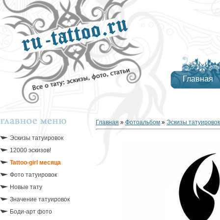
Главная
Главная
»
Фотоальбом
»
Эскизы татуировок
Эскизы татуировок
12000 эскизов!
Tattoo-girl месяца
Фото татуировок
Новые тату
Значение татуировок
Боди-арт фото