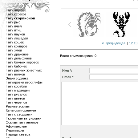
Тату ящериц
Тату стрекоз
Тату скорпионов
Тату рыб
Тату пчел
Тату птиц
Тату пауков
Тату лошадей
Тату кошек
« Предыдущая
|
12
13
Тату комаров
Тату змей
Тату драконов
Всего комментариев
:
0
Тату дельфинов
Тату божьих коровок
Тату бабочек
Тату разных животных
Имя *:
Тату волков
Email *:
Знаки зодиака
Татуировки иероглифы
Тату корабли
Тату медведей
Тату русалок
Тату цветов
Тату черепов
Разные эскизы
Кельтский орнамент
Тату с сердцами
Тюремные татуировки
Эскизы тату ангелов
Африканские
Иероглифы
Народы севера