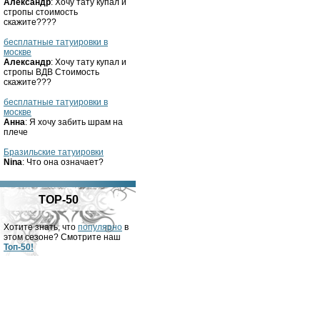
Александр
: Хочу тату купал и
стропы стоимость
скажите????
бесплатные татуировки в
москве
Александр
: Хочу тату купал и
стропы ВДВ Стоимость
скажите???
бесплатные татуировки в
москве
Анна
: Я хочу забить шрам на
плече
Бразильские татуировки
Nina
: Что она означает?
TOP-50
Хотите знать, что
популярно
в
этом сезоне? Смотрите наш
Топ-50!