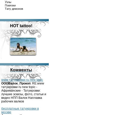
Узлы
Повязки
Тату демонов
HOT tattoo!
Комменты
www татуировки ru new topic
OOOВалок_Прокоп
: RE:www
татуировки ru new topic -
Африканские - Татуировки:
лучшие эскизы, фото, статьи и
видео НПП Валок Наплавка
рабочих валков
бесплатные татуировки в
москве