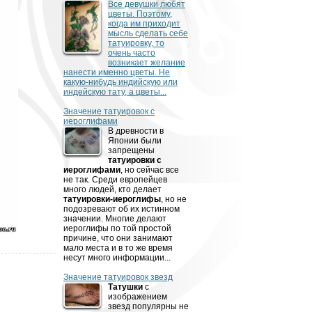
Все девушки любят
цветы. Поэтому,
когда им приходит
мысль сделать себе
татуировку, то
очень часто
возникает желание
нанести именно цветы. Не
какую-нибудь индийскую или
индейскую тату, а цветы...
Значение татуировок с
иероглифами
В древности­­­ в
Японии были
запрещены
татуировки с
иероглифами
, но сейчас все
не так. Среди европейцев
много людей, кто делает
татуировки-иероглифы
, но не
подозревают об их истинном
значении. Многие делают
иероглифы по той простой
причине, что они занимают
мало места и в то же время
несут много информации...
Значение татуировок звезд
Татушки
с
изображением
звезд популярны не