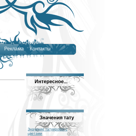
Реклама
Контакты
Интересное...
Значения тату
Значение татуировок с
цветами