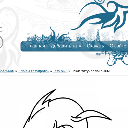
Главная
Добавить тату
Скачать
О сайте
тоальбом
»
Эскизы татуировок
»
Тату рыб
» Эскиз татуировки рыбы