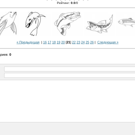
Рейтинг
:
0.0
/
0
« Предыдущая
|
16
17
18
19
20
[
21
]
22
23
24
25
26
|
Следующая »
ариев
:
0