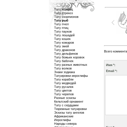
Тату ящериц
Тату стрекоз
Тату скорпионов
Тату рыб
Тату пчел
Тату птиц
Тату пауков
Тату лошадей
Тату кошек
Тату комаров
Тату змей
Тату драконов
Всего коммент
Тату дельфинов
Тату божьих коровок
Тату бабочек
Тату разных животных
Имя *:
Тату волков
Email *:
Знаки зодиака
Татуировки иероглифы
Тату корабли
Тату медведей
Тату русалок
Тату цветов
Тату черепов
Разные эскизы
Кельтский орнамент
Тату с сердцами
Тюремные татуировки
Эскизы тату ангелов
Африканские
Иероглифы
Народы севера