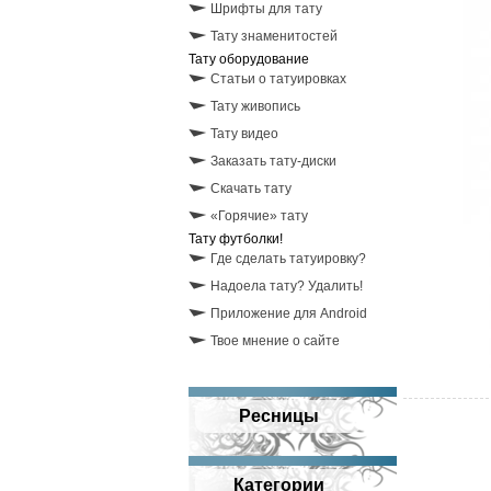
Шрифты для тату
Тату знаменитостей
Тату оборудование
Статьи о татуировках
Тату живопись
Тату видео
Заказать тату-диски
Скачать тату
«Горячие» тату
Тату футболки!
Где сделать татуировку?
Надоела тату? Удалить!
Приложение для Android
Твое мнение о сайте
Ресницы
Категории