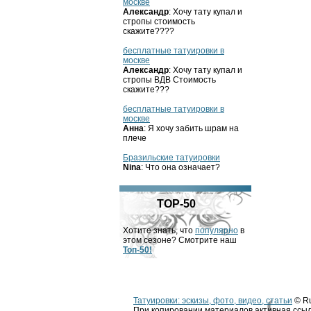
москве
Александр
: Хочу тату купал и
стропы стоимость
скажите????
бесплатные татуировки в
москве
Александр
: Хочу тату купал и
стропы ВДВ Стоимость
скажите???
бесплатные татуировки в
москве
Анна
: Я хочу забить шрам на
плече
Бразильские татуировки
Nina
: Что она означает?
TOP-50
Хотите знать, что
популярно
в
этом сезоне? Смотрите наш
Топ-50!
Татуировки: эскизы, фото, видео, статьи
© Ru
При копировании материалов активная ссыл