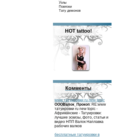
Узлы
Повязки
Тату демонов
HOT tattoo!
Комменты
www татуировки ru new topic
OOOВалок_Прокоп
: RE:www
татуировки ru new topic -
Африканские - Татуировки:
лучшие эскизы, фото, статьи и
видео НПП Валок Наплавка
рабочих валков
бесплатные татуировки в