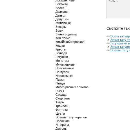
Абстрактные
Код *:
Бабочки
Волки
Драконы
Дьявол
Девушки
Животные
Звезды
Смотрите так
Змеи
Знаки зодиака
->
Эскиз татуир
Кельтские
->
Эскиз тату т
Китайский гороскоп
->
татуировки т
Кошки
->
Эскиз татуир
Кресты
->
Эскизы тату
Лошади
Лягушки
Монстры
Мультяшные
Поясничные
На пупок
Насекомые
Пауки
Птицы
Много разных эскизов
Рыбы
Сердца
Скорпион
Тигры
Трайблы
Фэнтези
Цветы
Эскизы тату черепов
Японские
Ящерица
Демоны