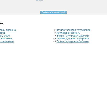
же:
овки дракона
->
каталог эскизов татуировок
игров
->
татуировки фото ru
ату 3000
->
Эскиз татуировки бабочки
овки змеи
->
самые лучшие татуировки
 с черепами
->
Эскиз татуировки бабочки