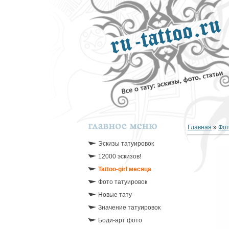
Главная
»
Фо
Эскизы татуировок
12000 эскизов!
Tattoo-girl месяца
Фото татуировок
Новые тату
Значение татуировок
Боди-арт фото