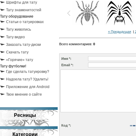
Шрифты для тату
Тату знаменитостей
Тату оборудование
Статьи о татуировках
Тату живопись
« Предыдущая
|
Тату видео
Всего комментариев
:
0
Заказать тату-диски
Скачать тату
Имя *:
«Горячие» тату
Email *:
Тату футболки!
Где сделать татуировку?
Надоела тату? Удалить!
Приложение для Android
Твое мнение о сайте
Ресницы
Код *:
Категории