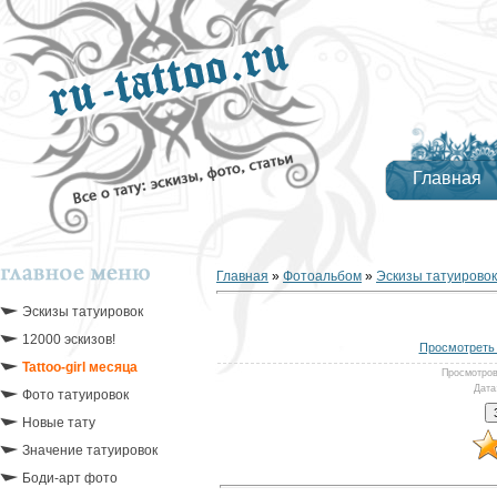
Главная
Главная
»
Фотоальбом
»
Эскизы татуировок
Эскизы татуировок
12000 эскизов!
Просмотреть 
Tattoo-girl месяца
Просмотро
Дата
Фото татуировок
Новые тату
Значение татуировок
Боди-арт фото