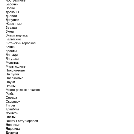
Абстрактные
Бабочки
Волки
Драконы
Дьявол
Девушки
Животные
Звезды
Змеи
Знаки зодиака
Кельтские
Китайский гороскоп
Кошки
Кресты
Лошади
Лягушки
Монстры
Мультяшные
Поясничные
На пупок
Насекомые
Пауки
Птицы
Много разных эскизов
Рыбы
Сердца
Скорпион
Тигры
Трайблы
Фэнтези
Цветы
Эскизы тату черепов
Японские
Ящерица
Демоны