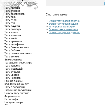
Тату ящериц
Тату стрекоз
Тату скорпионов
Смотрите также:
Тату рыб
Тату пчел
->
Эскиз татуировки бабочки
Тату птиц
->
Эскиз татуировки кошки
Тату пауков
->
татуировка валькирия
Тату лошадей
->
Эскизы тату с черепами
Тату кошек
->
Эскиз татуировки дракона
Тату комаров
Тату змей
Тату драконов
Тату дельфинов
Тату божьих коровок
Тату бабочек
Тату разных животных
Тату волков
Знаки зодиака
Татуировки иероглифы
Тату корабли
Тату медведей
Тату русалок
Тату цветов
Тату черепов
Разные эскизы
Кельтский орнамент
Тату с сердцами
Тюремные татуировки
Эскизы тату ангелов
Африканские
Иероглифы
Народы севера