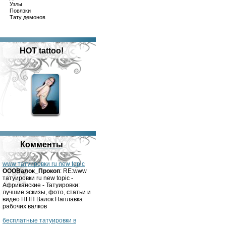
Узлы
Повязки
Тату демонов
HOT tattoo!
Комменты
www татуировки ru new topic
OOOВалок_Прокоп
: RE:www
татуировки ru new topic -
Африканские - Татуировки:
лучшие эскизы, фото, статьи и
видео НПП Валок Наплавка
рабочих валков
бесплатные татуировки в