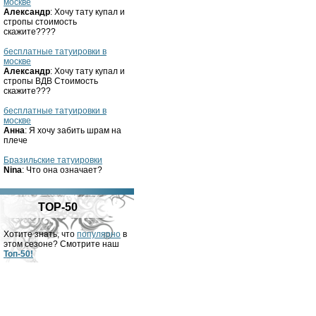
москве
Александр
: Хочу тату купал и
стропы стоимость
скажите????
бесплатные татуировки в
москве
Александр
: Хочу тату купал и
стропы ВДВ Стоимость
скажите???
бесплатные татуировки в
москве
Анна
: Я хочу забить шрам на
плече
Бразильские татуировки
Nina
: Что она означает?
TOP-50
Хотите знать, что
популярно
в
этом сезоне? Смотрите наш
Топ-50!