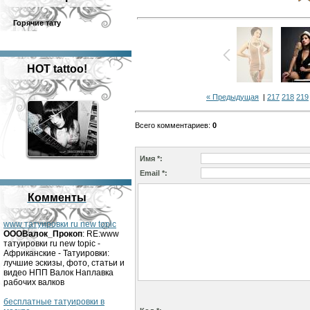
Горячие тату
HOT tattoo!
« Предыдущая
|
217
218
219
Всего комментариев
:
0
Имя *:
Email *:
Комменты
www татуировки ru new topic
OOOВалок_Прокоп
: RE:www
татуировки ru new topic -
Африканские - Татуировки:
лучшие эскизы, фото, статьи и
видео НПП Валок Наплавка
рабочих валков
бесплатные татуировки в