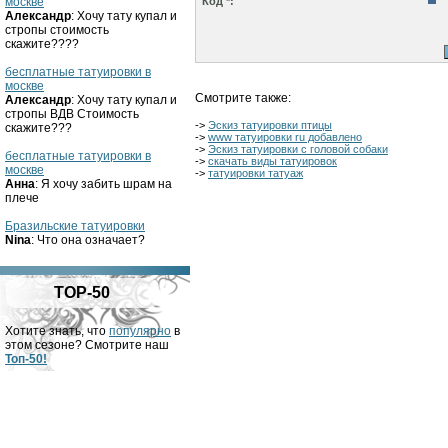
москве
Код *:
Александр
: Хочу тату купал и
стропы стоимость
скажите????
бесплатные татуировки в
москве
Смотрите также:
Александр
: Хочу тату купал и
стропы ВДВ Стоимость
->
Эскиз татуировки птицы
скажите???
->
www татуировки ru добавлено
->
Эскиз татуировки с головой собаки
бесплатные татуировки в
->
скачать виды татуировок
москве
->
татуировки татуаж
Анна
: Я хочу забить шрам на
плече
Бразильские татуировки
Nina
: Что она означает?
TOP-50
Хотите знать, что
популярно
в
этом сезоне? Смотрите наш
Топ-50!