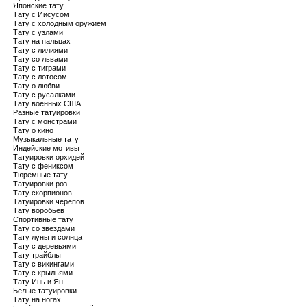
Японские тату
Тату с Иисусом
Тату с холодным оружием
Тату с узлами
Тату на пальцах
Тату с лилиями
Тату со львами
Тату с тиграми
Тату с лотосом
Тату о любви
Тату с русалками
Тату военных США
Разные татуировки
Тату с монстрами
Тату о кино
Музыкальные тату
Индейские мотивы
Татуировки орхидей
Тату с фениксом
Тюремные тату
Татуировки роз
Тату скорпионов
Татуировки черепов
Тату воробьёв
Спортивные тату
Тату со звездами
Тату луны и солнца
Тату с деревьями
Тату трайблы
Тату с викингами
Тату с крыльями
Тату Инь и Ян
Белые татуировки
Тату на ногах