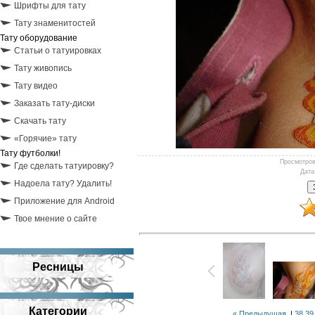
Шрифты для тату
Тату знаменитостей
Тату оборудование
Статьи о татуировках
Тату живопись
Тату видео
Заказать тату-диски
Скачать тату
«Горячие» тату
Тату футболки!
Просмотро
Где сделать татуировку?
Дата
Надоела тату? Удалить!
Приложение для Android
Твое мнение о сайте
Ресницы
Категории
« Предыдущая
|
38
39