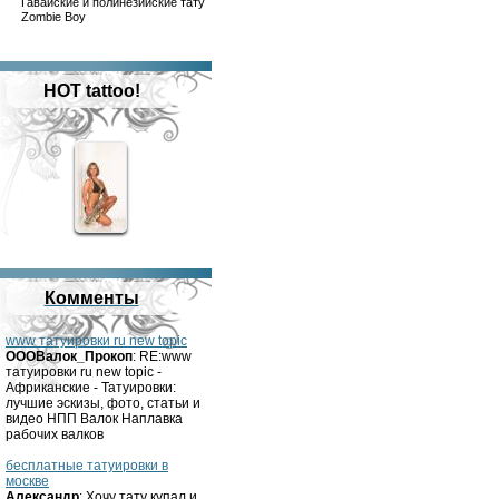
Гавайские и полинезийские тату
Zombie Boy
HOT tattoo!
Комменты
www татуировки ru new topic
OOOВалок_Прокоп
: RE:www
татуировки ru new topic -
Африканские - Татуировки:
лучшие эскизы, фото, статьи и
видео НПП Валок Наплавка
рабочих валков
бесплатные татуировки в
москве
Александр
: Хочу тату купал и