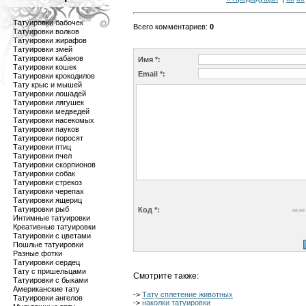
Татуировки бабочек
Всего комментариев
:
0
Татуировки волков
Татуировки жирафов
Татуировки змей
Татуировки кабанов
Имя *:
Татуировки кошек
Email *:
Татуировки крокодилов
Тату крыс и мышей
Татуировки лошадей
Татуировки лягушек
Татуировки медведей
Татуировки насекомых
Татуировки пауков
Татуировки поросят
Татуировки птиц
Татуировки пчел
Татуировки скорпионов
Татуировки собак
Татуировки стрекоз
Татуировки черепах
Татуировки ящериц
Татуировки рыб
Код *:
Интимные татуировки
Креативные татуировки
Татуировки с цветами
Пошлые татуировки
Разные фотки
Татуировки сердец
Тату с пришельцами
Смотрите также:
Татуировки с быками
Американские тату
->
Тату сплетение животных
Татуировки ангелов
->
наколки татуировки