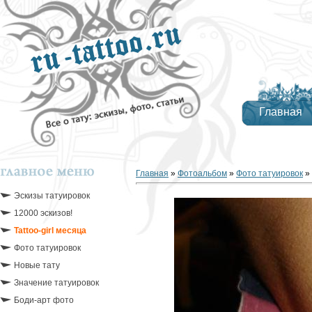
Главная
Главная
»
Фотоальбом
»
Фото татуировок
»
Эскизы татуировок
12000 эскизов!
Tattoo-girl месяца
Фото татуировок
Новые тату
Значение татуировок
Боди-арт фото