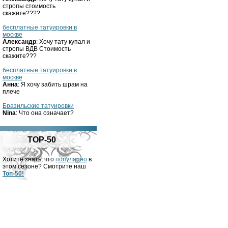
стропы стоимость
скажите????
бесплатные татуировки в
москве
Александр
: Хочу тату купал и
стропы ВДВ Стоимость
скажите???
бесплатные татуировки в
москве
Анна
: Я хочу забить шрам на
плече
Бразильские татуировки
Nina
: Что она означает?
TOP-50
Хотите знать, что
популярно
в
этом сезоне? Смотрите наш
Топ-50!