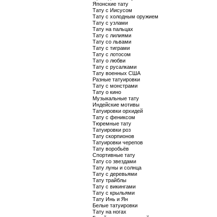
Японские тату
Тату с Иисусом
Тату с холодным оружием
Тату с узлами
Тату на пальцах
Тату с лилиями
Тату со львами
Тату с тиграми
Тату с лотосом
Тату о любви
Тату с русалками
Тату военных США
Разные татуировки
Тату с монстрами
Тату о кино
Музыкальные тату
Индейские мотивы
Татуировки орхидей
Тату с фениксом
Тюремные тату
Татуировки роз
Тату скорпионов
Татуировки черепов
Тату воробьёв
Спортивные тату
Тату со звездами
Тату луны и солнца
Тату с деревьями
Тату трайблы
Тату с викингами
Тату с крыльями
Тату Инь и Ян
Белые татуировки
Тату на ногах