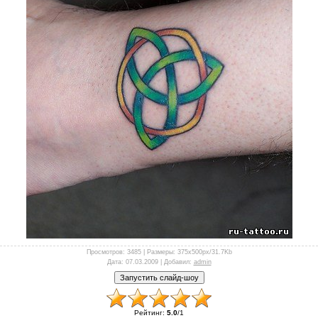
Просмотров
: 3485 |
Размеры
: 375x500px/31.7Kb
Дата
: 07.03.2009 |
Добавил
:
admin
Рейтинг
:
5.0
/
1