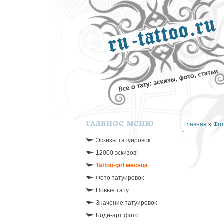
Главная
»
Фо
Эскизы татуировок
12000 эскизов!
Tattoo-girl месяца
Фото татуировок
Новые тату
Значение татуировок
Боди-арт фото