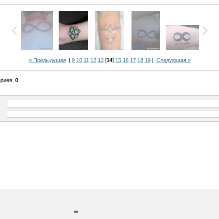
« Предыдущая
|
9
10
11
12
13
[
14
]
15
16
17
18
19
|
Следующая »
ариев
:
0