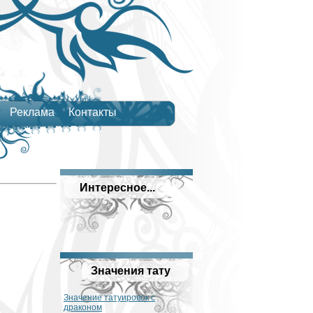
Реклама
Контакты
Интересное...
Значения тату
Значение татуировок с
драконом