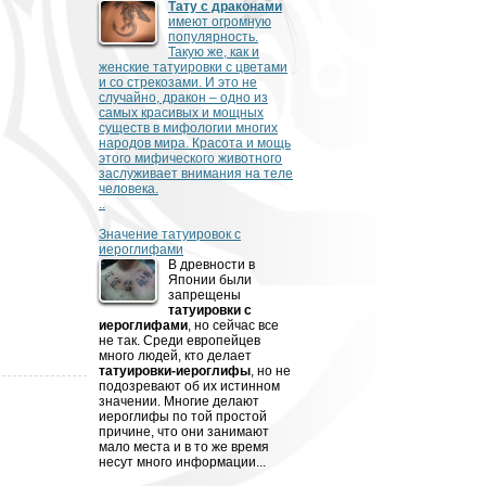
Тату с драконами
имеют огромную
популярность.
Такую же, как и
женские татуировки с цветами
и со стрекозами. И это не
случайно, дракон – одно из
самых красивых и мощных
существ в мифологии многих
народов мира. Красота и мощь
этого мифического животного
заслуживает внимания на теле
человека.
..
Значение татуировок с
иероглифами
В древности­­­ в
Японии были
запрещены
татуировки с
иероглифами
, но сейчас все
не так. Среди европейцев
много людей, кто делает
татуировки-иероглифы
, но не
подозревают об их истинном
значении. Многие делают
иероглифы по той простой
причине, что они занимают
мало места и в то же время
несут много информации...