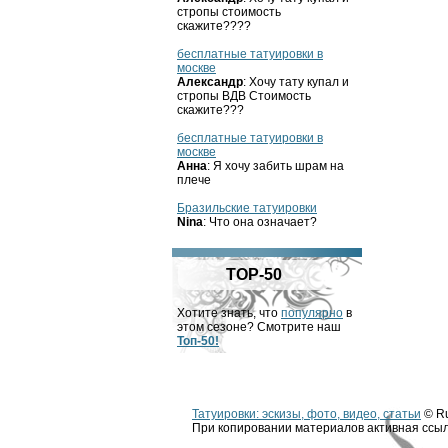
стропы стоимость
скажите????
бесплатные татуировки в
москве
Александр
: Хочу тату купал и
стропы ВДВ Стоимость
скажите???
бесплатные татуировки в
москве
Анна
: Я хочу забить шрам на
плече
Бразильские татуировки
Nina
: Что она означает?
TOP-50
Хотите знать, что
популярно
в
этом сезоне? Смотрите наш
Топ-50!
Татуировки: эскизы, фото, видео, статьи
© Ru
При копировании материалов активная ссыл