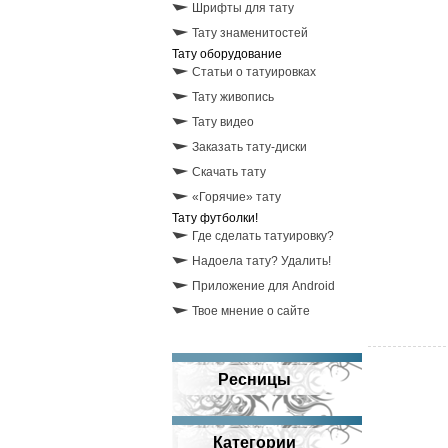
Шрифты для тату
Тату знаменитостей
Тату оборудование
Статьи о татуировках
Тату живопись
Тату видео
Заказать тату-диски
Скачать тату
«Горячие» тату
Тату футболки!
Где сделать татуировку?
Надоела тату? Удалить!
Приложение для Android
Твое мнение о сайте
Ресницы
Категории