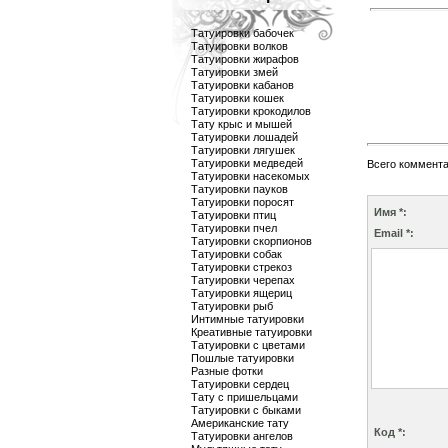
Татуировки бабочек
Татуировки волков
Татуировки жирафов
Татуировки змей
Татуировки кабанов
Татуировки кошек
Татуировки крокодилов
Тату крыс и мышей
Татуировки лошадей
Татуировки лягушек
Татуировки медведей
Всего коммент
Татуировки насекомых
Татуировки пауков
Татуировки поросят
Имя *:
Татуировки птиц
Татуировки пчел
Email *:
Татуировки скорпионов
Татуировки собак
Татуировки стрекоз
Татуировки черепах
Татуировки ящериц
Татуировки рыб
Интимные татуировки
Креативные татуировки
Татуировки с цветами
Пошлые татуировки
Разные фотки
Татуировки сердец
Тату с пришельцами
Татуировки с быками
Американские тату
Код *:
Татуировки ангелов