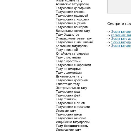
Мультяшные тату
Азиатские татуировки
Татуировки дельфинов
Татуировки слонов
Татуировки надписей
Татуировки с якорями
Татуировки ацтеков
Смотрите так
Татуировки байкеров
Биомеханические тату
->
Эскиз татуир
Тату буддистов
->
кельтские та
Ультрафиолетовые тату
->
Эскиз тату д
Татуировки с машинами
->
Эскиз татуир
->
Эскиз татуир
Кельтские татуировки
Тату с вишней
Китайские татуировки
Тату с клоунами
Тату с крестами
Татуировки с коронами
Тату со смертью
Тату с демонами
Дьявольские тату
Татуировки драконов
Египетские тату
Экстремальные тату
Татуировки глаз
Татуировки фей
Тату фэнтэзи
Татуировки с огнём
Татуировки с флагами
Игровые тату
Татуировки гиков
Татуировки женские
Индийские татуировки
Тату бесконечность
Ирландские тату