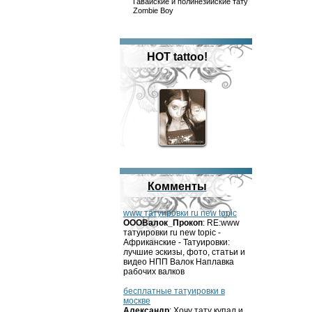
Гавайские и полинезийские тату
Zombie Boy
HOT tattoo!
Комменты
www татуировки ru new topic
OOOВалок_Прокоп
: RE:www
татуировки ru new topic -
Африканские - Татуировки:
лучшие эскизы, фото, статьи и
видео НПП Валок Наплавка
рабочих валков
бесплатные татуировки в
москве
Александр
: Хочу тату купал и