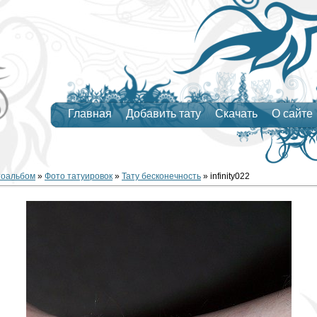
Главная
Добавить тату
Скачать
О сайте
тоальбом
»
Фото татуировок
»
Тату бесконечность
» infinity022