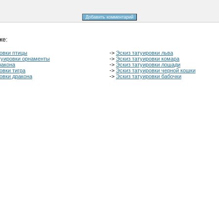
же:
овки птицы
->
Эскиз татуировки льва
туировки орнаменты
->
Эскиз татуировки комара
ракона
->
Эскиз татуировки лошади
овки тигра
->
Эскиз татуировки черной кошки
овки дракона
->
Эскиз татуировки бабочки