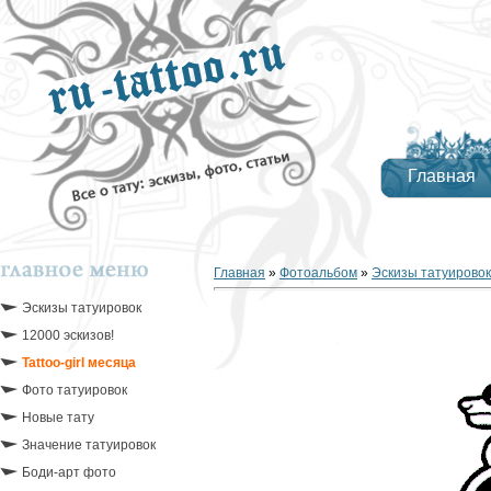
Главная
Главная
»
Фотоальбом
»
Эскизы татуировок
Эскизы татуировок
12000 эскизов!
Tattoo-girl месяца
Фото татуировок
Новые тату
Значение татуировок
Боди-арт фото