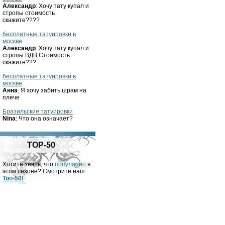
Александр
: Хочу тату купал и
стропы стоимость
скажите????
бесплатные татуировки в
москве
Александр
: Хочу тату купал и
стропы ВДВ Стоимость
скажите???
бесплатные татуировки в
москве
Анна
: Я хочу забить шрам на
плече
Бразильские татуировки
Nina
: Что она означает?
TOP-50
Хотите знать, что
популярно
в
этом сезоне? Смотрите наш
Топ-50!