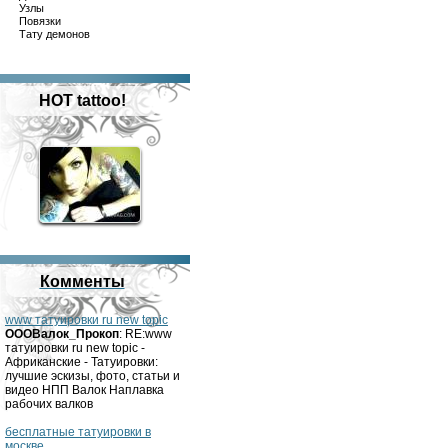
Узлы
Повязки
Тату демонов
HOT tattoo!
Комменты
www татуировки ru new topic
OOOВалок_Прокоп
: RE:www
татуировки ru new topic -
Африканские - Татуировки:
лучшие эскизы, фото, статьи и
видео НПП Валок Наплавка
рабочих валков
бесплатные татуировки в
москве