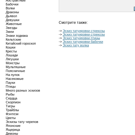
Абстрактные
Бабочки
Волки
Драконы
Дьявол
Девушки
Смотрите также:
Животные
Звезды
->
Эскиз татуировки стрекозы
Змеи
->
Эскиз татуировки стрекозы
Знаки зодиака
->
Эскиз татуировки птицы
Кельтские
->
Эскиз татуировки бабочки
Китайский гороскоп
->
Эскиз тату волка
Кошки
Кресты
Лошади
Лягушки
Монстры
Мультяшные
Поясничные
На пупок
Насекомые
Пауки
Птицы
Много разных эскизов
Рыбы
Сердца
Скорпион
Тигры
Трайблы
Фэнтези
Цветы
Эскизы тату черепов
Японские
Ящерица
Демоны