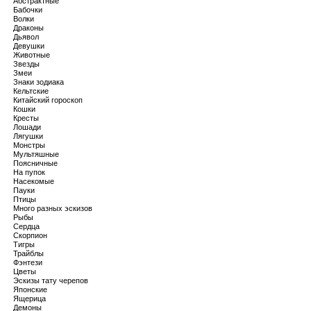
Абстрактные
Бабочки
Волки
Драконы
Дьявол
Девушки
Животные
Звезды
Змеи
Знаки зодиака
Кельтские
Китайский гороскоп
Кошки
Кресты
Лошади
Лягушки
Монстры
Мультяшные
Поясничные
На пупок
Насекомые
Пауки
Птицы
Много разных эскизов
Рыбы
Сердца
Скорпион
Тигры
Трайблы
Фэнтези
Цветы
Эскизы тату черепов
Японские
Ящерица
Демоны