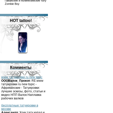
Гавайские и полинезийские тату
Zombie Boy
HOT tattoo!
Комменты
www татуировки ru new topic
OOOВалок_Прокоп
: RE:www
татуировки ru new topic -
Африканские - Татуировки:
лучшие эскизы, фото, статьи и
видео НПП Валок Наплавка
рабочих валков
бесплатные татуировки в
москве
Александр
: Хочу тату купал и