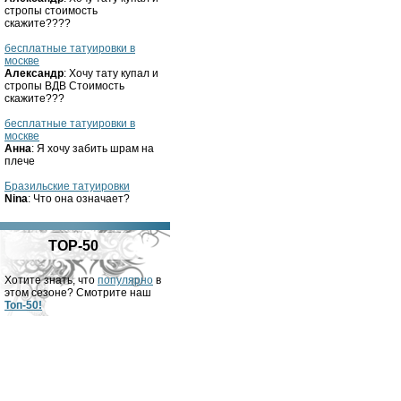
стропы стоимость
скажите????
бесплатные татуировки в
москве
Александр
: Хочу тату купал и
стропы ВДВ Стоимость
скажите???
бесплатные татуировки в
москве
Анна
: Я хочу забить шрам на
плече
Бразильские татуировки
Nina
: Что она означает?
TOP-50
Хотите знать, что
популярно
в
этом сезоне? Смотрите наш
Топ-50!