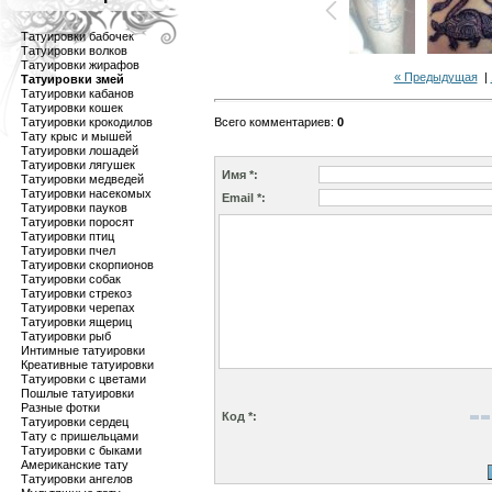
Татуировки бабочек
Татуировки волков
Татуировки жирафов
« Предыдущая
|
Татуировки змей
Татуировки кабанов
Татуировки кошек
Татуировки крокодилов
Всего комментариев
:
0
Тату крыс и мышей
Татуировки лошадей
Татуировки лягушек
Имя *:
Татуировки медведей
Татуировки насекомых
Email *:
Татуировки пауков
Татуировки поросят
Татуировки птиц
Татуировки пчел
Татуировки скорпионов
Татуировки собак
Татуировки стрекоз
Татуировки черепах
Татуировки ящериц
Татуировки рыб
Интимные татуировки
Креативные татуировки
Татуировки с цветами
Пошлые татуировки
Разные фотки
Код *:
Татуировки сердец
Тату с пришельцами
Татуировки с быками
Американские тату
Татуировки ангелов