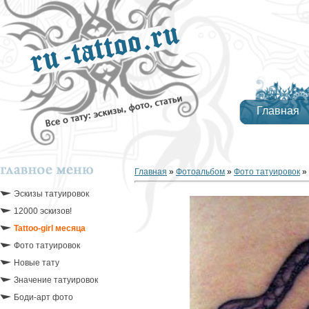
Главная
Главная
»
Фотоальбом
»
Фото татуировок
»
Эскизы татуировок
12000 эскизов!
Tattoo-girl месяца
Фото татуировок
Новые тату
Значение татуировок
Боди-арт фото