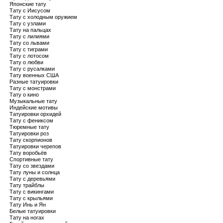
Японские тату
Тату с Иисусом
Тату с холодным оружием
Тату с узлами
Тату на пальцах
Тату с лилиями
Тату со львами
Тату с тиграми
Тату с лотосом
Тату о любви
Тату с русалками
Тату военных США
Разные татуировки
Тату с монстрами
Тату о кино
Музыкальные тату
Индейские мотивы
Татуировки орхидей
Тату с фениксом
Тюремные тату
Татуировки роз
Тату скорпионов
Татуировки черепов
Тату воробьёв
Спортивные тату
Тату со звездами
Тату луны и солнца
Тату с деревьями
Тату трайблы
Тату с викингами
Тату с крыльями
Тату Инь и Ян
Белые татуировки
Тату на ногах