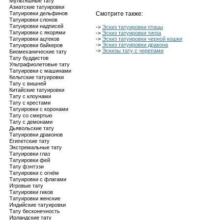
Мультяшные тату
Азиатские татуировки
Татуировки дельфинов
Смотрите также:
Татуировки слонов
Татуировки надписей
->
Эскиз татуировки птицы
Татуировки с якорями
->
Эскиз татуировки тигра
Татуировки ацтеков
->
Эскиз татуировки черной кошки
->
Эскиз татуировки дракона
Татуировки байкеров
->
Эскизы тату с черепами
Биомеханические тату
Тату буддистов
Ультрафиолетовые тату
Татуировки с машинами
Кельтские татуировки
Тату с вишней
Китайские татуировки
Тату с клоунами
Тату с крестами
Татуировки с коронами
Тату со смертью
Тату с демонами
Дьявольские тату
Татуировки драконов
Египетские тату
Экстремальные тату
Татуировки глаз
Татуировки фей
Тату фэнтэзи
Татуировки с огнём
Татуировки с флагами
Игровые тату
Татуировки гиков
Татуировки женские
Индийские татуировки
Тату бесконечность
Ирландские тату