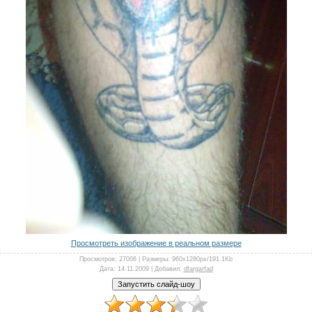
Просмотреть изображение в реальном размере
Просмотров
: 27006 |
Размеры
: 960x1280px/191.1Kb
Дата
: 14.11.2009 |
Добавил
:
dfargarfad