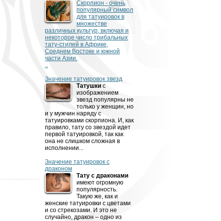
Скорпион - очень
популярный символ
для татуировок в
множестве
различных культур, включая и
некоторое число трибальных
тату-стилей в Африке,
Среднем Востоке и южной
части Азии.
..
Значение татуировок звезд
Татушки
с
изображением
звезд популярны не
только у женщин, но
и у мужчин наряду с
татуировками скорпиона. И, как
правило, тату со звездой идет
первой татуировкой, так как
она не слишком сложная в
исполнении...
Значение татуировок с
драконом
Тату с драконами
имеют огромную
популярность.
Такую же, как и
женские татуировки с цветами
и со стрекозами. И это не
случайно, дракон – одно из