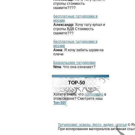
стропы стоимость
скажите????
бесплатные татуировки в
москве
Александр
: Хочу тату купал и
стропы ВДВ Стоимость
скажите???
бесплатные татуировки в
москве
Анна
: Я хочу забить шрам на
плече
Бразильские татуировки
Nina
: Что она означает?
TOP-50
Хотите знать, что
популярно
в
этом сезоне? Смотрите наш
Топ-50!
Татуировки: эскизы, фото, видео, статьи
© Ru
При копировании материалов активная ссыл