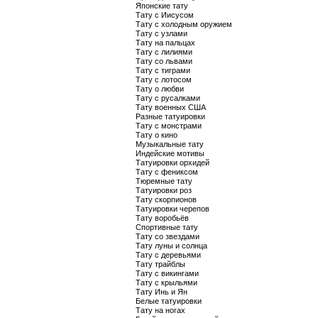
Японские тату
Тату с Иисусом
Тату с холодным оружием
Тату с узлами
Тату на пальцах
Тату с лилиями
Тату со львами
Тату с тиграми
Тату с лотосом
Тату о любви
Тату с русалками
Тату военных США
Разные татуировки
Тату с монстрами
Тату о кино
Музыкальные тату
Индейские мотивы
Татуировки орхидей
Тату с фениксом
Тюремные тату
Татуировки роз
Тату скорпионов
Татуировки черепов
Тату воробьёв
Спортивные тату
Тату со звездами
Тату луны и солнца
Тату с деревьями
Тату трайблы
Тату с викингами
Тату с крыльями
Тату Инь и Ян
Белые татуировки
Тату на ногах