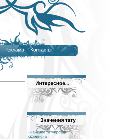
Реклама
Контакты
Интересное...
Значения тату
Значение татуировки
скорпиона