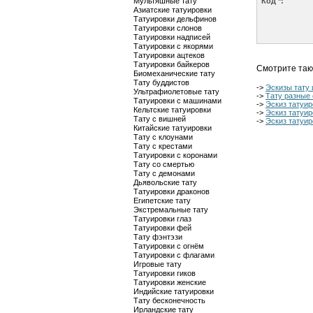
Мультяшные тату
Код *:
Азиатские татуировки
Татуировки дельфинов
Татуировки слонов
Татуировки надписей
Татуировки с якорями
Татуировки ацтеков
Татуировки байкеров
Смотрите так
Биомеханические тату
Тату буддистов
->
Эскизы тату 
Ультрафиолетовые тату
->
Тату разные
Татуировки с машинами
->
Эскиз татуир
Кельтские татуировки
->
Эскиз татуи
Тату с вишней
->
Эскиз татуир
Китайские татуировки
Тату с клоунами
Тату с крестами
Татуировки с коронами
Тату со смертью
Тату с демонами
Дьявольские тату
Татуировки драконов
Египетские тату
Экстремальные тату
Татуировки глаз
Татуировки фей
Тату фэнтэзи
Татуировки с огнём
Татуировки с флагами
Игровые тату
Татуировки гиков
Татуировки женские
Индийские татуировки
Тату бесконечность
Ирландские тату