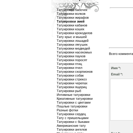
Татуировки бабочек
Татуировки волков
Татуировки жирафов
Татуировки змей
Татуировки кабанов
Татуировки кошек
Татуировки крокодилов
Тату крыс и мышей
Татуировки лошадей
Татуировки лягушек
Татуировки медведей
Татуировки насекомых
Всего коммент
Татуировки пауков
Татуировки поросят
Татуировки птиц
Татуировки пчел
Имя *:
Татуировки скорпионов
Email *:
Татуировки собак
Татуировки стрекоз
Татуировки черепах
Татуировки ящериц
Татуировки рыб
Интимные татуировки
Креативные татуировки
Татуировки с цветами
Пошлые татуировки
Разные фотки
Татуировки сердец
Тату с пришельцами
Татуировки с быками
Американские тату
Татуировки ангелов