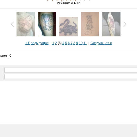
Рейтинг
:
3.4
/
12
« Предыдущая
|
1
2
[
3
]
4
5
6
7
8
9
10
11
|
Следующая »
ариев
:
0