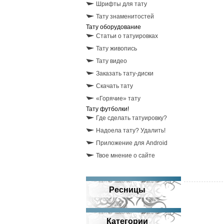
Шрифты для тату
Тату знаменитостей
Тату оборудование
Статьи о татуировках
Тату живопись
Тату видео
Заказать тату-диски
Скачать тату
«Горячие» тату
Тату футболки!
Где сделать татуировку?
Надоела тату? Удалить!
Приложение для Android
Твое мнение о сайте
Ресницы
Категории