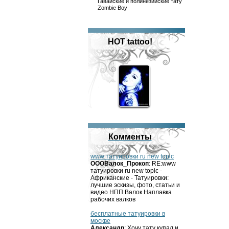
Гавайские и полинезийские тату
Zombie Boy
HOT tattoo!
Комменты
www татуировки ru new topic
OOOВалок_Прокоп
: RE:www
татуировки ru new topic -
Африканские - Татуировки:
лучшие эскизы, фото, статьи и
видео НПП Валок Наплавка
рабочих валков
бесплатные татуировки в
москве
Александр
: Хочу тату купал и