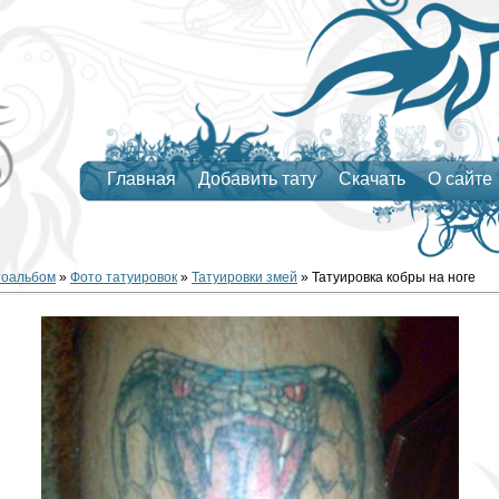
Главная
Добавить тату
Скачать
О сайте
тоальбом
»
Фото татуировок
»
Татуировки змей
» Татуировка кобры на ноге