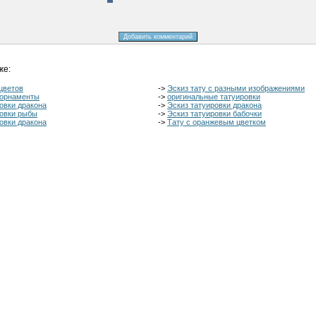
же:
цветов
->
Эскиз тату с разными изображениями
 орнаменты
->
оригинальные татуировки
овки дракона
->
Эскиз татуировки дракона
ровки рыбы
->
Эскиз татуировки бабочки
овки дракона
->
Тату с оранжевым цветком