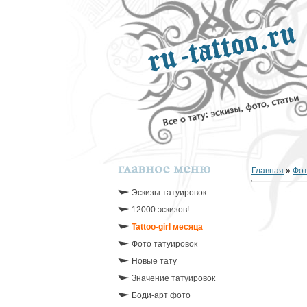
Главная
»
Фо
Эскизы татуировок
12000 эскизов!
Tattoo-girl месяца
Фото татуировок
Новые тату
Значение татуировок
Боди-арт фото