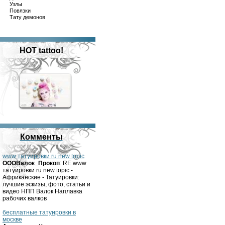
Узлы
Повязки
Тату демонов
HOT tattoo!
Комменты
www татуировки ru new topic
OOOВалок_Прокоп
: RE:www
татуировки ru new topic -
Африканские - Татуировки:
лучшие эскизы, фото, статьи и
видео НПП Валок Наплавка
рабочих валков
бесплатные татуировки в
москве