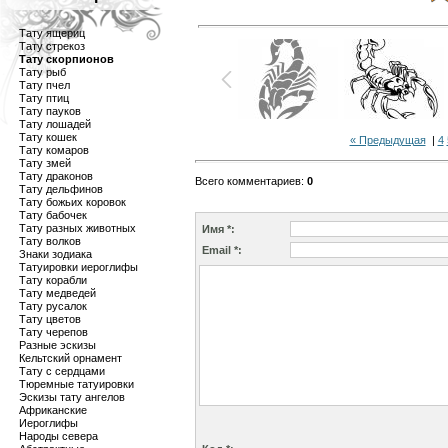
Тату ящериц
Тату стрекоз
Тату скорпионов
Тату рыб
Тату пчел
Тату птиц
Тату пауков
Тату лошадей
Тату кошек
« Предыдущая
|
4
Тату комаров
Тату змей
Тату драконов
Всего комментариев
:
0
Тату дельфинов
Тату божьих коровок
Тату бабочек
Тату разных животных
Имя *:
Тату волков
Email *:
Знаки зодиака
Татуировки иероглифы
Тату корабли
Тату медведей
Тату русалок
Тату цветов
Тату черепов
Разные эскизы
Кельтский орнамент
Тату с сердцами
Тюремные татуировки
Эскизы тату ангелов
Африканские
Иероглифы
Народы севера