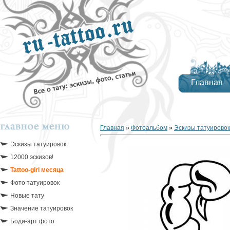
Главная
Главная
»
Фотоальбом
»
Эскизы татуировок
Эскизы татуировок
12000 эскизов!
Tattoo-girl месяца
Фото татуировок
Новые тату
Значение татуировок
Боди-арт фото