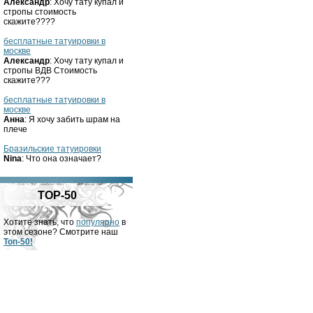
Александр
: Хочу тату купал и
стропы стоимость
скажите????
бесплатные татуировки в
москве
Александр
: Хочу тату купал и
стропы ВДВ Стоимость
скажите???
бесплатные татуировки в
москве
Анна
: Я хочу забить шрам на
плече
Бразильские татуировки
Nina
: Что она означает?
TOP-50
Хотите знать, что
популярно
в
этом сезоне? Смотрите наш
Топ-50!