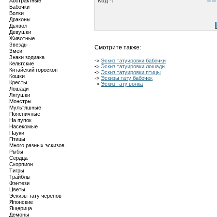
Абстрактные
Код *:
Бабочки
Волки
Драконы
Дьявол
Девушки
Животные
Звезды
Смотрите также:
Змеи
Знаки зодиака
->
Эскиз татуировки бабочки
Кельтские
->
Эскиз татуировки лошади
Китайский гороскоп
->
Эскиз татуировки птицы
Кошки
->
Эскизы тату бабочек
Кресты
->
Эскиз тату волка
Лошади
Лягушки
Монстры
Мультяшные
Поясничные
На пупок
Насекомые
Пауки
Птицы
Много разных эскизов
Рыбы
Сердца
Скорпион
Тигры
Трайблы
Фэнтези
Цветы
Эскизы тату черепов
Японские
Ящерица
Демоны