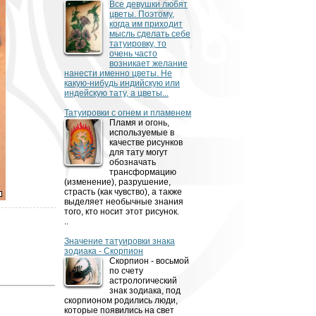
Все девушки любят
цветы. Поэтому,
когда им приходит
мысль сделать себе
татуировку, то
очень часто
возникает желание
нанести именно цветы. Не
какую-нибудь индийскую или
индейскую тату, а цветы...
Татуировки с огнем и пламенем
Пламя и огонь,
используемые в
качестве рисунков
для тату могут
обозначать
трансформацию
(изменение), разрушение,
страсть (как чувство), а также
выделяет необычные знания
того, кто носит этот рисунок.
..
Значение татуировки знака
зодиака - Скорпион
Скорпион - восьмой
по счету
астрологический
знак зодиака, под
скорпионом родились люди,
которые появились на свет