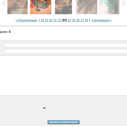
« Предыдущая
|
18
19
20
21
22
[
23
]
24
25
26
27
28
|
Следующая »
ариев
:
0