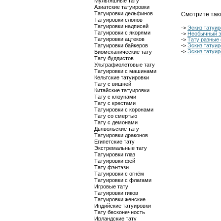
Мультяшные тату
Азиатские татуировки
Татуировки дельфинов
Смотрите так
Татуировки слонов
Татуировки надписей
->
Эскиз татуир
Татуировки с якорями
->
Необычный э
Татуировки ацтеков
->
Тату разные
Татуировки байкеров
->
Эскиз татуир
->
Эскиз татуир
Биомеханические тату
Тату буддистов
Ультрафиолетовые тату
Татуировки с машинами
Кельтские татуировки
Тату с вишней
Китайские татуировки
Тату с клоунами
Тату с крестами
Татуировки с коронами
Тату со смертью
Тату с демонами
Дьявольские тату
Татуировки драконов
Египетские тату
Экстремальные тату
Татуировки глаз
Татуировки фей
Тату фэнтэзи
Татуировки с огнём
Татуировки с флагами
Игровые тату
Татуировки гиков
Татуировки женские
Индийские татуировки
Тату бесконечность
Ирландские тату