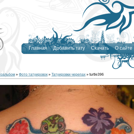
Главная
Добавить тату
Скачать
О сайте
тоальбом
»
Фото татуировок
»
Татуировки черепах
» turtle396