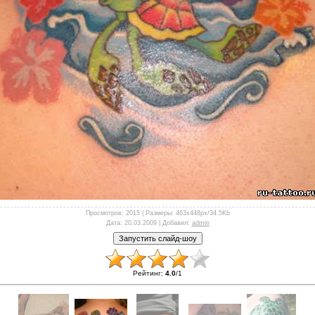
Просмотров
: 2015 |
Размеры
: 463x448px/34.5Kb
Дата
: 20.03.2009 |
Добавил
:
admin
Рейтинг
:
4.0
/
1