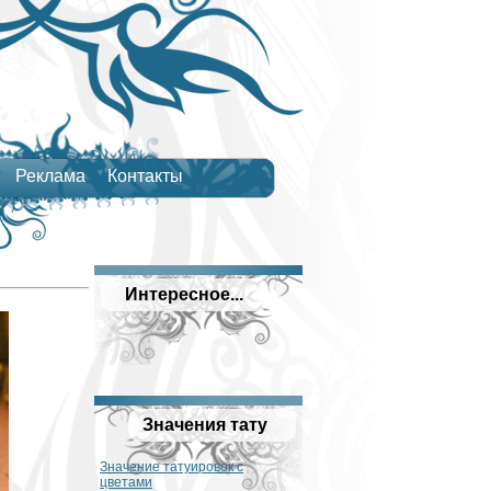
Реклама
Контакты
Интересное...
Значения тату
Значение татуировок с
цветами