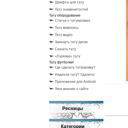
Шрифты для тату
Тату знаменитостей
Тату оборудование
Статьи о татуировках
Тату живопись
Тату видео
Заказать тату-диски
Скачать тату
«Горячие» тату
Тату футболки!
Где сделать татуировку?
Надоела тату? Удалить!
Приложение для Android
Твое мнение о сайте
Ресницы
Категории