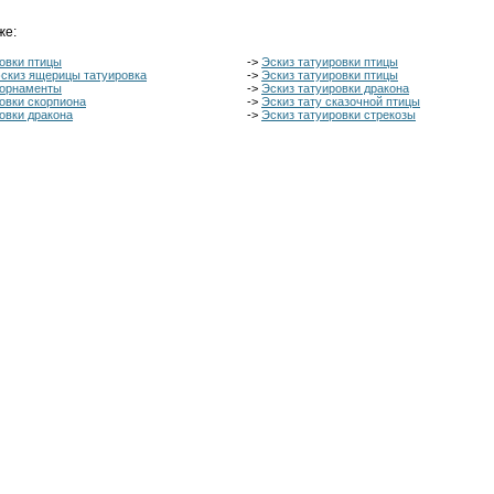
же:
овки птицы
->
Эскиз татуировки птицы
скиз ящерицы татуировка
->
Эскиз татуировки птицы
 орнаменты
->
Эскиз татуировки дракона
овки скорпиона
->
Эскиз тату сказочной птицы
овки дракона
->
Эскиз татуировки стрекозы