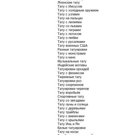
Японские тату
Тату с Иисусом
Тату с холодным оружием
Тату с узлами
Тату на пальцах
Тату с лилиями
Тату со львами
Тату с тиграми
Тату с лотосом
Тату о любви
Тату с русалками
Тату военных США
Разные татуировки
Тату с монстрами
Тату о кино
Музыкальные тату
Индейские мотивы
Татуировки орхидей
Тату с фениксом
Тюремные тату
Татуировки роз
Тату скорпионов
Татуировки черепов
Тату воробьёв
Спортивные тату
Тату со звездами
Тату луны и солнца
Тату с деревьями
Тату трайблы
Тату с викингами
Тату с крыльями
Тату Инь и Ян
Белые татуировки
Тату на ногах