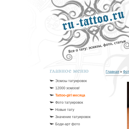
Главная
»
Фо
Эскизы татуировок
12000 эскизов!
Tattoo-girl месяца
Фото татуировок
Новые тату
Значение татуировок
Боди-арт фото