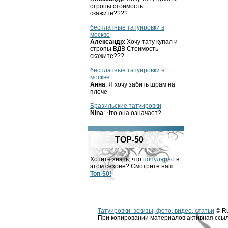
стропы стоимость
скажите????
бесплатные татуировки в
москве
Александр
: Хочу тату купал и
стропы ВДВ Стоимость
скажите???
бесплатные татуировки в
москве
Анна
: Я хочу забить шрам на
плече
Бразильские татуировки
Nina
: Что она означает?
TOP-50
Хотите знать, что
популярно
в
этом сезоне? Смотрите наш
Топ-50!
Татуировки: эскизы, фото, видео, статьи
© Ru
При копировании материалов активная ссыл