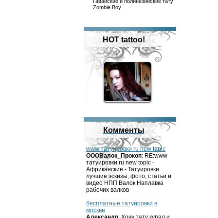
Гавайские и полинезийские тату
Zombie Boy
HOT tattoo!
Комменты
www татуировки ru new topic
OOOВалок_Прокоп
: RE:www
татуировки ru new topic -
Африканские - Татуировки:
лучшие эскизы, фото, статьи и
видео НПП Валок Наплавка
рабочих валков
бесплатные татуировки в
москве
Александр
: Хочу тату купал и