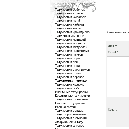
Татуировки бабочек
Татуировки волков
Татуировки жирафов
Татуировки змей
Татуировки кабанов
Татуировки кошек
Татуировки крокодилов
Всего коммент
Тату крыс и мышей
Татуировки лошадей
Татуировки лягушек
Имя *:
Татуировки медведей
Татуировки насекомых
Email *:
Татуировки пауков
Татуировки поросят
Татуировки птиц
Татуировки пчел
Татуировки скорпионов
Татуировки собак
Татуировки стрекоз
Татуировки черепах
Татуировки ящериц
Татуировки рыб
Интимные татуировки
Креативные татуировки
Татуировки с цветами
Пошлые татуировки
Разные фотки
Код *:
Татуировки сердец
Тату с пришельцами
Татуировки с быками
Американские тату
Татуировки ангелов