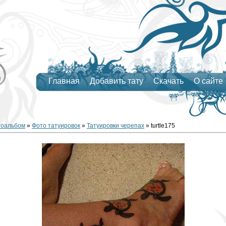
Главная
Добавить тату
Скачать
О сайте
тоальбом
»
Фото татуировок
»
Татуировки черепах
» turtle175