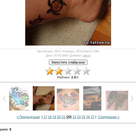
Просмотров
: 2613 |
Размеры
: 283x314px/17.0Kb
Дата
: 20.03.2009 |
Добавил
:
admin
Рейтинг
:
2.0
/
1
« Предыдущая
|
17
18
19
20
21
[
22
]
23
24
25
26
27
|
Следующая »
ариев
:
0