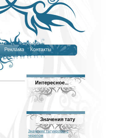
Реклама
Контакты
Интересное...
Значения тату
Значение татуировки с
черепом