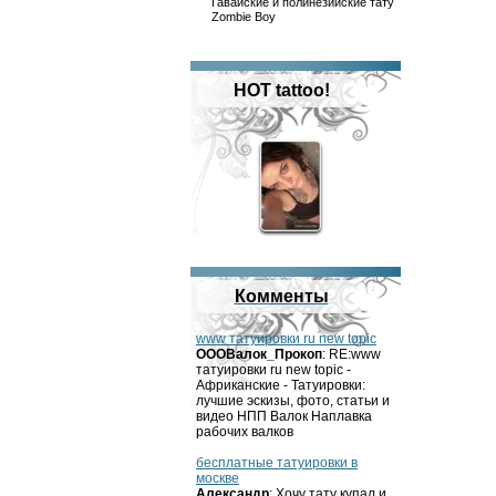
Гавайские и полинезийские тату
Zombie Boy
HOT tattoo!
Комменты
www татуировки ru new topic
OOOВалок_Прокоп
: RE:www
татуировки ru new topic -
Африканские - Татуировки:
лучшие эскизы, фото, статьи и
видео НПП Валок Наплавка
рабочих валков
бесплатные татуировки в
москве
Александр
: Хочу тату купал и