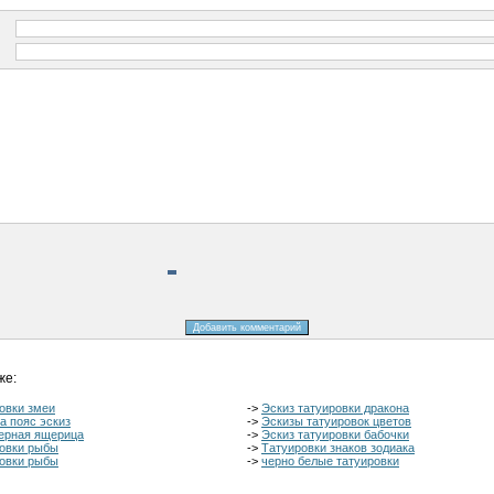
же:
овки змеи
->
Эскиз татуировки дракона
а пояс эскиз
->
Эскизы татуировок цветов
черная ящерица
->
Эскиз татуировки бабочки
ровки рыбы
->
Татуировки знаков зодиака
ровки рыбы
->
черно белые татуировки