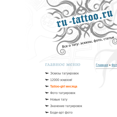
Главная
»
Фо
Эскизы татуировок
12000 эскизов!
Tattoo-girl месяца
Фото татуировок
Новые тату
Значение татуировок
Боди-арт фото