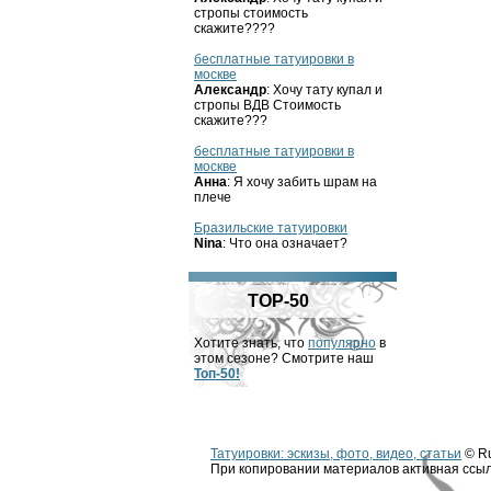
стропы стоимость
скажите????
бесплатные татуировки в
москве
Александр
: Хочу тату купал и
стропы ВДВ Стоимость
скажите???
бесплатные татуировки в
москве
Анна
: Я хочу забить шрам на
плече
Бразильские татуировки
Nina
: Что она означает?
TOP-50
Хотите знать, что
популярно
в
этом сезоне? Смотрите наш
Топ-50!
Татуировки: эскизы, фото, видео, статьи
© Ru
При копировании материалов активная ссыл