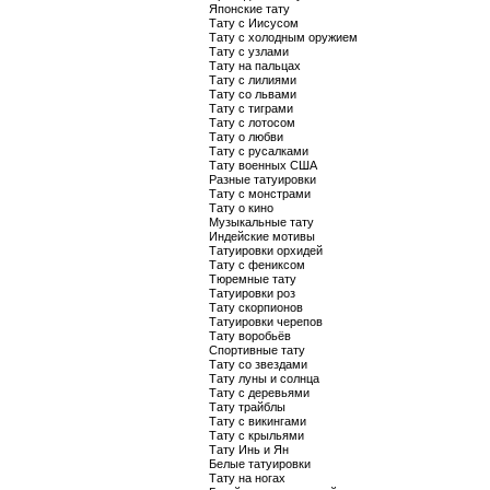
Японские тату
Тату с Иисусом
Тату с холодным оружием
Тату с узлами
Тату на пальцах
Тату с лилиями
Тату со львами
Тату с тиграми
Тату с лотосом
Тату о любви
Тату с русалками
Тату военных США
Разные татуировки
Тату с монстрами
Тату о кино
Музыкальные тату
Индейские мотивы
Татуировки орхидей
Тату с фениксом
Тюремные тату
Татуировки роз
Тату скорпионов
Татуировки черепов
Тату воробьёв
Спортивные тату
Тату со звездами
Тату луны и солнца
Тату с деревьями
Тату трайблы
Тату с викингами
Тату с крыльями
Тату Инь и Ян
Белые татуировки
Тату на ногах