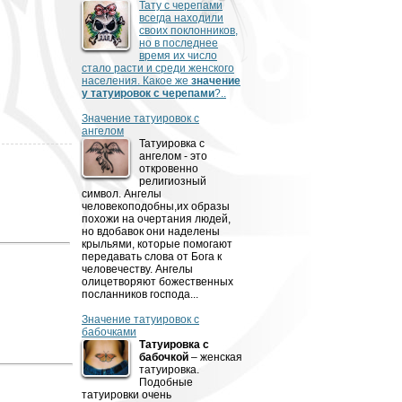
Тату с черепами
всегда находили
своих поклонников,
но в последнее
время их число
стало расти и среди женского
населения. Какое же
значение
у татуировок с черепами
?..
Значение татуировок с
ангелом
Татуировка с
ангелом - это
откровенно
религиозный
символ. Ангелы
человекоподобны,их образы
похожи на очертания людей,
но вдобавок они наделены
крыльями, которые помогают
передавать слова от Бога к
человечеству. Ангелы
олицетворяют божественных
посланников господа...
Значение татуировок с
бабочками
Татуировка с
бабочкой
– женская
татуировка.
Подобные
татуировки очень