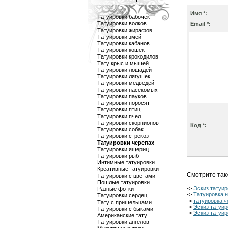
Имя *:
Татуировки бабочек
Татуировки волков
Email *:
Татуировки жирафов
Татуировки змей
Татуировки кабанов
Татуировки кошек
Татуировки крокодилов
Тату крыс и мышей
Татуировки лошадей
Татуировки лягушек
Татуировки медведей
Татуировки насекомых
Татуировки пауков
Татуировки поросят
Татуировки птиц
Татуировки пчел
Татуировки скорпионов
Код *:
Татуировки собак
Татуировки стрекоз
Татуировки черепах
Татуировки ящериц
Татуировки рыб
Интимные татуировки
Креативные татуировки
Смотрите так
Татуировки с цветами
Пошлые татуировки
->
Эскиз татуир
Разные фотки
->
Татуировка н
Татуировки сердец
->
татуировка 
Тату с пришельцами
->
Эскиз татуи
Татуировки с быками
->
Эскиз татуи
Американские тату
Татуировки ангелов