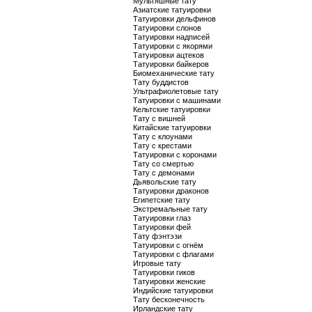
Мультяшные тату
Азиатские татуировки
Татуировки дельфинов
Татуировки слонов
Татуировки надписей
Татуировки с якорями
Татуировки ацтеков
Татуировки байкеров
Биомеханические тату
Тату буддистов
Ультрафиолетовые тату
Татуировки с машинами
Кельтские татуировки
Тату с вишней
Китайские татуировки
Тату с клоунами
Тату с крестами
Татуировки с коронами
Тату со смертью
Тату с демонами
Дьявольские тату
Татуировки драконов
Египетские тату
Экстремальные тату
Татуировки глаз
Татуировки фей
Тату фэнтэзи
Татуировки с огнём
Татуировки с флагами
Игровые тату
Татуировки гиков
Татуировки женские
Индийские татуировки
Тату бесконечность
Ирландские тату