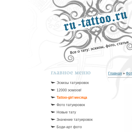
Главная
»
Фо
Эскизы татуировок
12000 эскизов!
Tattoo-girl месяца
Фото татуировок
Новые тату
Значение татуировок
Боди-арт фото