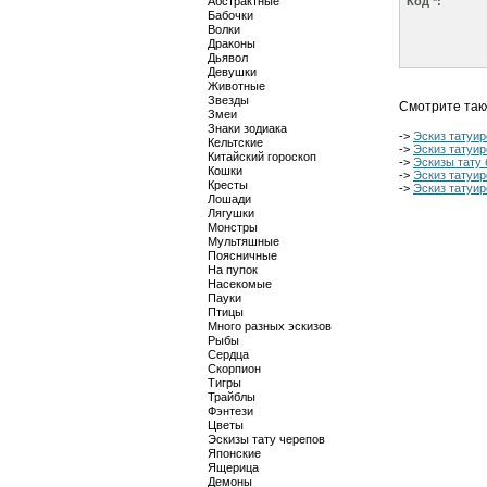
Абстрактные
Код *:
Бабочки
Волки
Драконы
Дьявол
Девушки
Животные
Звезды
Смотрите так
Змеи
Знаки зодиака
->
Эскиз татуир
Кельтские
->
Эскиз татуир
Китайский гороскоп
->
Эскизы тату 
Кошки
->
Эскиз татуир
Кресты
->
Эскиз татуир
Лошади
Лягушки
Монстры
Мультяшные
Поясничные
На пупок
Насекомые
Пауки
Птицы
Много разных эскизов
Рыбы
Сердца
Скорпион
Тигры
Трайблы
Фэнтези
Цветы
Эскизы тату черепов
Японские
Ящерица
Демоны