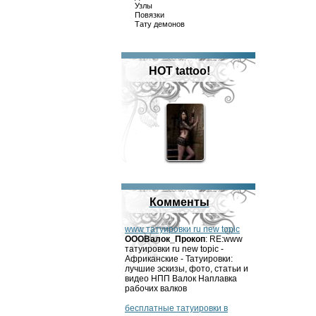
Узлы
Повязки
Тату демонов
HOT tattoo!
Комменты
www татуировки ru new topic
OOOВалок_Прокоп
: RE:www
татуировки ru new topic -
Африканские - Татуировки:
лучшие эскизы, фото, статьи и
видео НПП Валок Наплавка
рабочих валков
бесплатные татуировки в