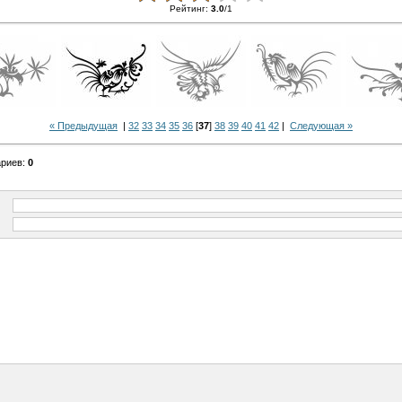
Рейтинг
:
3.0
/
1
« Предыдущая
|
32
33
34
35
36
[
37
]
38
39
40
41
42
|
Следующая »
ариев
:
0