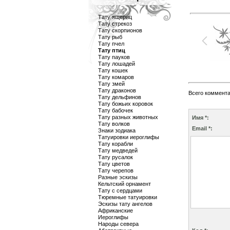
Тату ящериц
Тату стрекоз
Тату скорпионов
Тату рыб
Тату пчел
Тату птиц
Тату пауков
Тату лошадей
Тату кошек
Тату комаров
Тату змей
Тату драконов
Всего коммент
Тату дельфинов
Тату божьих коровок
Тату бабочек
Тату разных животных
Имя *:
Тату волков
Email *:
Знаки зодиака
Татуировки иероглифы
Тату корабли
Тату медведей
Тату русалок
Тату цветов
Тату черепов
Разные эскизы
Кельтский орнамент
Тату с сердцами
Тюремные татуировки
Эскизы тату ангелов
Африканские
Иероглифы
Народы севера