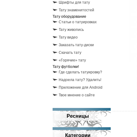
Шрифты для тату
Тату знаменитостей
Тату оборудование
Статьи о татуировках
Тату живопись
Тату видео
Заказать тату-диски
Скачать тату
«Горячие» тату
Тату футболки!
Где сделать татуировку?
Надоела тату? Удалить!
Приложение для Android
Твое мнение о сайте
Ресницы
Категории