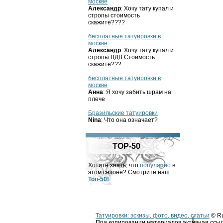
москве
Александр
: Хочу тату купал и
стропы стоимость
скажите????
бесплатные татуировки в
москве
Александр
: Хочу тату купал и
стропы ВДВ Стоимость
скажите???
бесплатные татуировки в
москве
Анна
: Я хочу забить шрам на
плече
Бразильские татуировки
Nina
: Что она означает?
TOP-50
Хотите знать, что
популярно
в
этом сезоне? Смотрите наш
Топ-50!
Татуировки: эскизы, фото, видео, статьи
© Ru
При копировании материалов активная ссыл