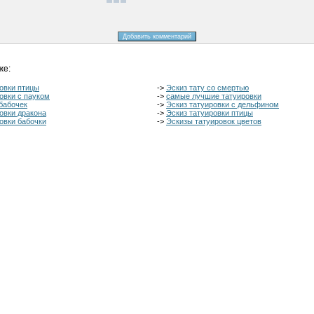
же:
овки птицы
->
Эскиз тату со смертью
овки с пауком
->
самые лучшие татуировки
бабочек
->
Эскиз татуировки с дельфином
овки дракона
->
Эскиз татуировки птицы
овки бабочки
->
Эскизы татуировок цветов