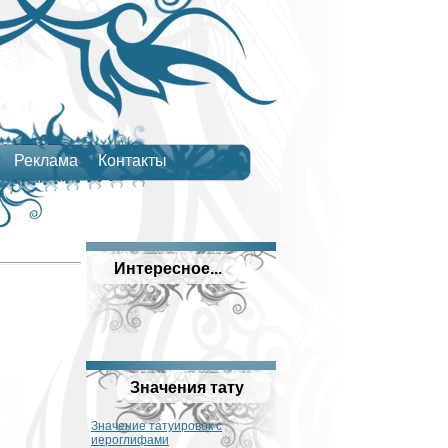
Реклама
Контакты
Интересное...
Значения тату
Значение татуировок с
иероглифами