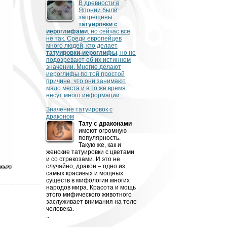
В древности­­­ в
Японии были
запрещены
татуировки с
иероглифами
, но сейчас все
не так. Среди европейцев
много людей, кто делает
татуировки-иероглифы
, но не
подозревают об их истинном
значении. Многие делают
иероглифы по той простой
причине, что они занимают
мало места и в то же время
несут много информации...
Значение татуировок с
драконом
Тату с драконами
имеют огромную
популярность.
Такую же, как и
женские татуировки с цветами
и со стрекозами. И это не
случайно, дракон – одно из
самых красивых и мощных
существ в мифологии многих
народов мира. Красота и мощь
этого мифического животного
заслуживает внимания на теле
человека.
..