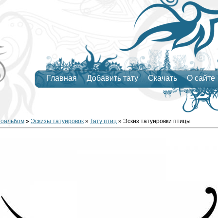
Главная
Добавить тату
Скачать
О сайте
тоальбом
»
Эскизы татуировок
»
Тату птиц
» Эскиз татуировки птицы