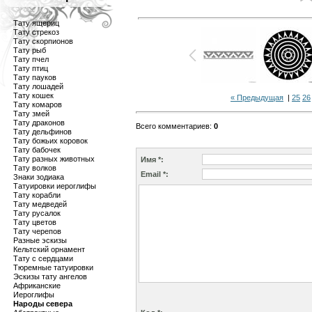
Тату ящериц
Тату стрекоз
Тату скорпионов
Тату рыб
Тату пчел
Тату птиц
Тату пауков
Тату лошадей
Тату кошек
« Предыдущая
|
25
26
Тату комаров
Тату змей
Тату драконов
Всего комментариев
:
0
Тату дельфинов
Тату божьих коровок
Тату бабочек
Тату разных животных
Имя *:
Тату волков
Email *:
Знаки зодиака
Татуировки иероглифы
Тату корабли
Тату медведей
Тату русалок
Тату цветов
Тату черепов
Разные эскизы
Кельтский орнамент
Тату с сердцами
Тюремные татуировки
Эскизы тату ангелов
Африканские
Иероглифы
Народы севера