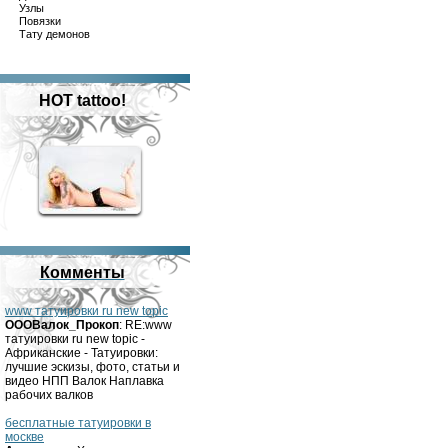
Узлы
Повязки
Тату демонов
HOT tattoo!
Комменты
www татуировки ru new topic
OOOВалок_Прокоп
: RE:www
татуировки ru new topic -
Африканские - Татуировки:
лучшие эскизы, фото, статьи и
видео НПП Валок Наплавка
рабочих валков
бесплатные татуировки в
москве