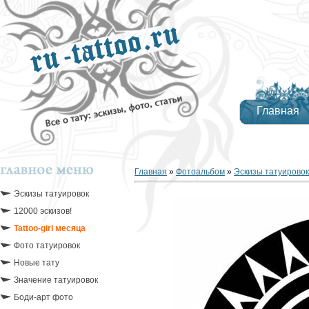
Главная
Главная
»
Фотоальбом
»
Эскизы татуировок
Эскизы татуировок
12000 эскизов!
Tattoo-girl месяца
Фото татуировок
Новые тату
Значение татуировок
Боди-арт фото