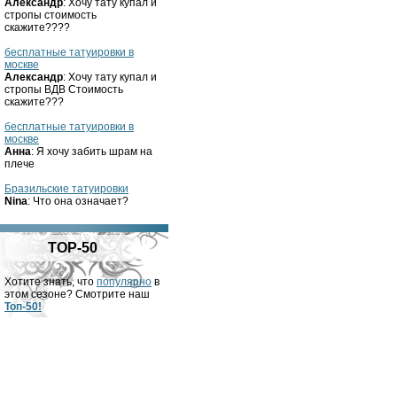
Александр
: Хочу тату купал и
стропы стоимость
скажите????
бесплатные татуировки в
москве
Александр
: Хочу тату купал и
стропы ВДВ Стоимость
скажите???
бесплатные татуировки в
москве
Анна
: Я хочу забить шрам на
плече
Бразильские татуировки
Nina
: Что она означает?
TOP-50
Хотите знать, что
популярно
в
этом сезоне? Смотрите наш
Топ-50!