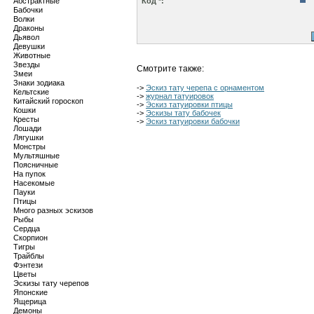
Абстрактные
Код *:
Бабочки
Волки
Драконы
Дьявол
Девушки
Животные
Звезды
Смотрите также:
Змеи
Знаки зодиака
->
Эскиз тату черепа с орнаментом
Кельтские
->
журнал татуировок
Китайский гороскоп
->
Эскиз татуировки птицы
Кошки
->
Эскизы тату бабочек
Кресты
->
Эскиз татуировки бабочки
Лошади
Лягушки
Монстры
Мультяшные
Поясничные
На пупок
Насекомые
Пауки
Птицы
Много разных эскизов
Рыбы
Сердца
Скорпион
Тигры
Трайблы
Фэнтези
Цветы
Эскизы тату черепов
Японские
Ящерица
Демоны