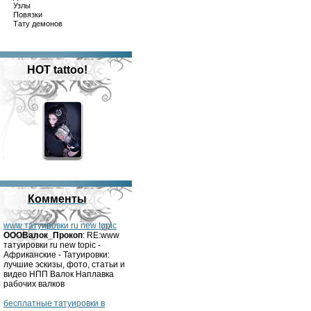
Узлы
Повязки
Тату демонов
HOT tattoo!
Комменты
www татуировки ru new topic
OOOВалок_Прокоп
: RE:www
татуировки ru new topic -
Африканские - Татуировки:
лучшие эскизы, фото, статьи и
видео НПП Валок Наплавка
рабочих валков
бесплатные татуировки в