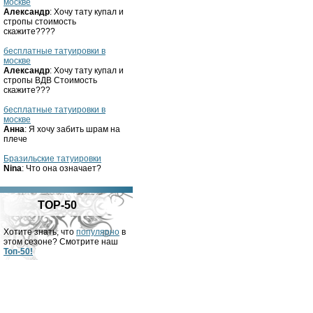
москве
Александр
: Хочу тату купал и
стропы стоимость
скажите????
бесплатные татуировки в
москве
Александр
: Хочу тату купал и
стропы ВДВ Стоимость
скажите???
бесплатные татуировки в
москве
Анна
: Я хочу забить шрам на
плече
Бразильские татуировки
Nina
: Что она означает?
TOP-50
Хотите знать, что
популярно
в
этом сезоне? Смотрите наш
Топ-50!