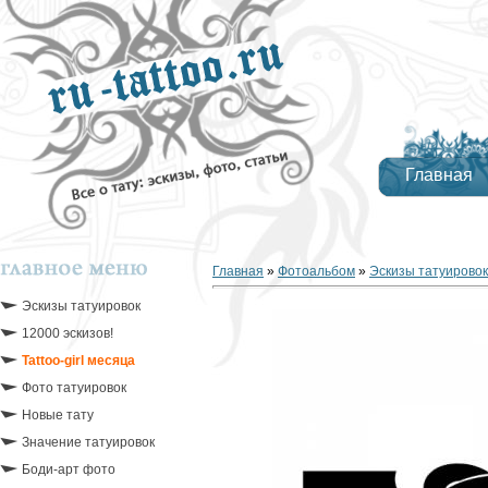
Главная
Главная
»
Фотоальбом
»
Эскизы татуировок
Эскизы татуировок
12000 эскизов!
Tattoo-girl месяца
Фото татуировок
Новые тату
Значение татуировок
Боди-арт фото