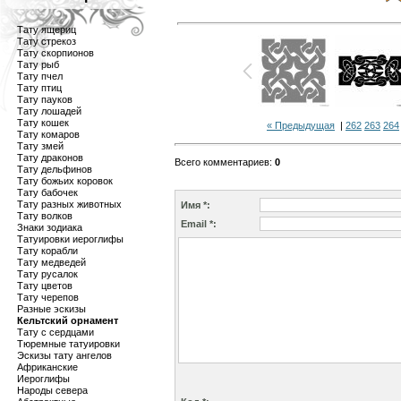
Тату ящериц
Тату стрекоз
Тату скорпионов
Тату рыб
Тату пчел
Тату птиц
Тату пауков
Тату лошадей
Тату кошек
« Предыдущая
|
262
263
264
Тату комаров
Тату змей
Тату драконов
Всего комментариев
:
0
Тату дельфинов
Тату божьих коровок
Тату бабочек
Тату разных животных
Имя *:
Тату волков
Email *:
Знаки зодиака
Татуировки иероглифы
Тату корабли
Тату медведей
Тату русалок
Тату цветов
Тату черепов
Разные эскизы
Кельтский орнамент
Тату с сердцами
Тюремные татуировки
Эскизы тату ангелов
Африканские
Иероглифы
Народы севера