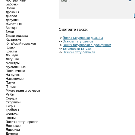
Абстрактные
Код *:
Бабочки
Волки
Драконы
Дьявол
Девушки
Животные
Звезды
Смотрите также:
Змеи
Знаки зодиака
->
Эскиз татуировки дракона
Кельтские
->
Эскизы тату цветов
Китайский гороскоп
->
Эскиз татуировки с дельфином
Кошки
->
татуировки татуаж
Кресты
->
Эскизы тату бабочек
Лошади
Лягушки
Монстры
Мультяшные
Поясничные
На пупок
Насекомые
Пауки
Птицы
Много разных эскизов
Рыбы
Сердца
Скорпион
Тигры
Трайблы
Фэнтези
Цветы
Эскизы тату черепов
Японские
Ящерица
Демоны