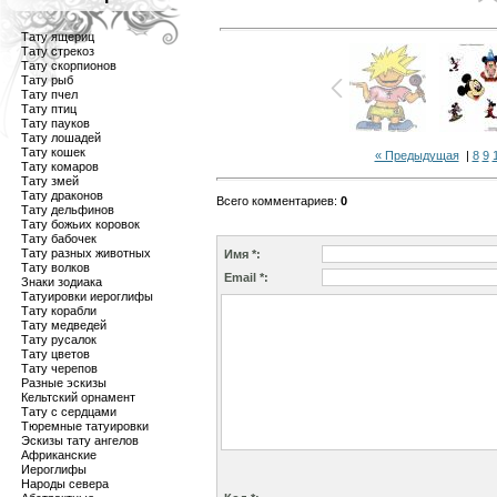
Тату ящериц
Тату стрекоз
Тату скорпионов
Тату рыб
Тату пчел
Тату птиц
Тату пауков
Тату лошадей
Тату кошек
« Предыдущая
|
8
9
Тату комаров
Тату змей
Тату драконов
Всего комментариев
:
0
Тату дельфинов
Тату божьих коровок
Тату бабочек
Тату разных животных
Имя *:
Тату волков
Email *:
Знаки зодиака
Татуировки иероглифы
Тату корабли
Тату медведей
Тату русалок
Тату цветов
Тату черепов
Разные эскизы
Кельтский орнамент
Тату с сердцами
Тюремные татуировки
Эскизы тату ангелов
Африканские
Иероглифы
Народы севера