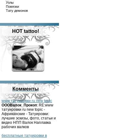
Узлы
Повязки
Тату демонов
HOT tattoo!
Комменты
www татуировки ru new topic
OOOВалок_Прокоп
: RE:www
татуировки ru new topic -
Африканские - Татуировки:
лучшие эскизы, фото, статьи и
видео НПП Валок Наплавка
рабочих валков
бесплатные татуировки в