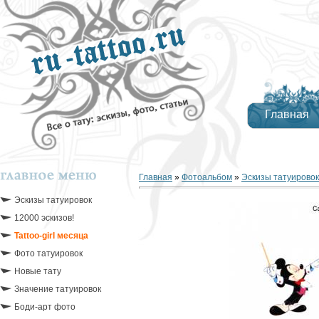
Главная
Главная
»
Фотоальбом
»
Эскизы татуировок
Эскизы татуировок
12000 эскизов!
Tattoo-girl месяца
Фото татуировок
Новые тату
Значение татуировок
Боди-арт фото