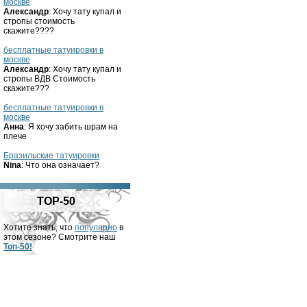
москве
Александр
: Хочу тату купал и
стропы стоимость
скажите????
бесплатные татуировки в
москве
Александр
: Хочу тату купал и
стропы ВДВ Стоимость
скажите???
бесплатные татуировки в
москве
Анна
: Я хочу забить шрам на
плече
Бразильские татуировки
Nina
: Что она означает?
TOP-50
Хотите знать, что
популярно
в
этом сезоне? Смотрите наш
Топ-50!