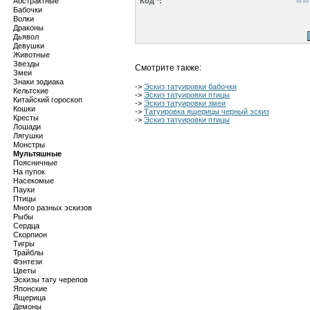
Абстрактные
Код *:
Бабочки
Волки
Драконы
Дьявол
Девушки
Животные
Звезды
Смотрите также:
Змеи
Знаки зодиака
->
Эскиз татуировки бабочки
Кельтские
->
Эскиз татуировки птицы
Китайский гороскоп
->
Эскиз татуировки змеи
Кошки
->
Татуировка ящерицы черный эскиз
Кресты
->
Эскиз татуировки птицы
Лошади
Лягушки
Монстры
Мультяшные
Поясничные
На пупок
Насекомые
Пауки
Птицы
Много разных эскизов
Рыбы
Сердца
Скорпион
Тигры
Трайблы
Фэнтези
Цветы
Эскизы тату черепов
Японские
Ящерица
Демоны