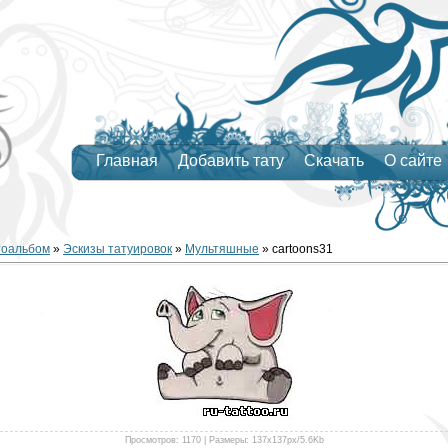
Главная
Добавить тату
Скачать
О сайте
тоальбом
»
Эскизы татуировок
»
Мультяшные
» cartoons31
Просмотров
: 1170 |
Размеры
: 137x137px/5.6Kb