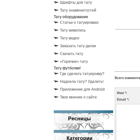
Шрифты для тату
Тату знаменитостей
Тату оборудование
Статьи о татуировках
Тату живопись
Тату видео
Заказать тату-диски
Скачать тату
«Горячие» тату
Тату футболки!
Где сделать татуировку?
Всего коммент
Надоела тату? Удалить!
Приложение для Android
Имя *:
Твое мнение о сайте
Email *:
Ресницы
Категории