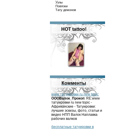
Узлы
Повязки
Тату демонов
HOT tattoo!
Комменты
www татуировки ru new topic
OOOВалок_Прокоп
: RE:www
татуировки ru new topic -
Африканские - Татуировки:
лучшие эскизы, фото, статьи и
видео НПП Валок Наплавка
рабочих валков
бесплатные татуировки в