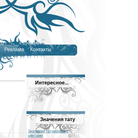
Реклама
Контакты
Интересное...
Значения тату
Значение татуировок с
цветами