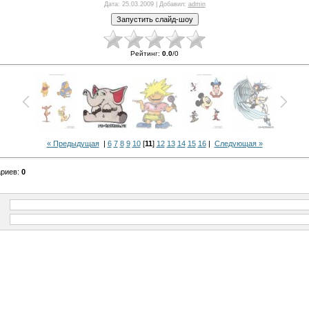
Дата
: 25.03.2009 |
Добавил
:
admin
Рейтинг
:
0.0
/
0
« Предыдущая
|
6
7
8
9
10
[
11
]
12
13
14
15
16
|
Следующая »
ариев
:
0