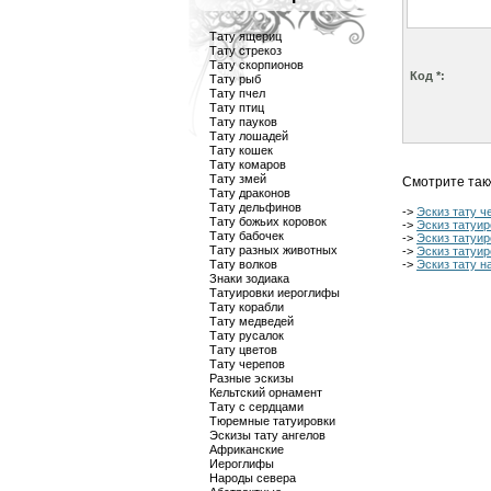
Тату ящериц
Тату стрекоз
Тату скорпионов
Код *:
Тату рыб
Тату пчел
Тату птиц
Тату пауков
Тату лошадей
Тату кошек
Тату комаров
Тату змей
Смотрите так
Тату драконов
Тату дельфинов
->
Эскиз тату ч
Тату божьих коровок
->
Эскиз татуи
Тату бабочек
->
Эскиз татуи
Тату разных животных
->
Эскиз татуир
Тату волков
->
Эскиз тату н
Знаки зодиака
Татуировки иероглифы
Тату корабли
Тату медведей
Тату русалок
Тату цветов
Тату черепов
Разные эскизы
Кельтский орнамент
Тату с сердцами
Тюремные татуировки
Эскизы тату ангелов
Африканские
Иероглифы
Народы севера