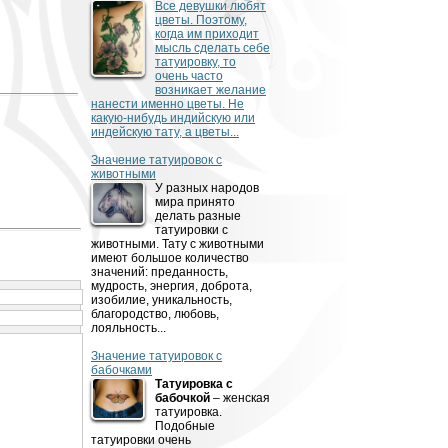
Все девушки любят
цветы. Поэтому,
когда им приходит
мысль сделать себе
татуировку, то
очень часто
возникает желание
нанести именно цветы. Не
какую-нибудь индийскую или
индейскую тату, а цветы...
Значение татуировок с
животными
У разных народов
мира принято
делать разные
татуировки с
животными. Тату с животными
имеют большое количество
значений: преданность,
мудрость, энергия, доброта,
изобилие, уникальность,
благородство, любовь,
лояльность...
Значение татуировок с
бабочками
Татуировка с
бабочкой
– женская
татуировка.
Подобные
татуировки очень