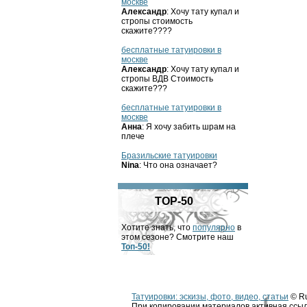
москве
Александр
: Хочу тату купал и
стропы стоимость
скажите????
бесплатные татуировки в
москве
Александр
: Хочу тату купал и
стропы ВДВ Стоимость
скажите???
бесплатные татуировки в
москве
Анна
: Я хочу забить шрам на
плече
Бразильские татуировки
Nina
: Что она означает?
TOP-50
Хотите знать, что
популярно
в
этом сезоне? Смотрите наш
Топ-50!
Татуировки: эскизы, фото, видео, статьи
© Ru
При копировании материалов активная ссыл