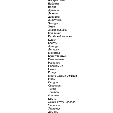
Абстрактные
Бабочки
Волки
Драконы
Дьявол
Девушки
Животные
Звезды
Змеи
Знаки зодиака
Кельтские
Китайский гороскоп
Кошки
Кресты
Лошади
Лягушки
Монстры
Мультяшные
Поясничные
На пупок
Насекомые
Пауки
Птицы
Много разных эскизов
Рыбы
Сердца
Скорпион
Тигры
Трайблы
Фэнтези
Цветы
Эскизы тату черепов
Японские
Ящерица
Демоны