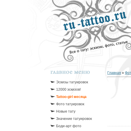
Главная
»
Фо
Эскизы татуировок
12000 эскизов!
Tattoo-girl месяца
Фото татуировок
Новые тату
Значение татуировок
Боди-арт фото