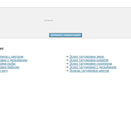
же:
ерепа с цветком
->
Эскиз татуировки змеи
ровки с дельфином
->
Эскиз татуировки корабля
ровки рыбы
->
Эскиз татуировки скорпиона
овки бабочки
->
Эскиз татуировки с дельфином
а ногу
->
Эскизы татуировок цветов