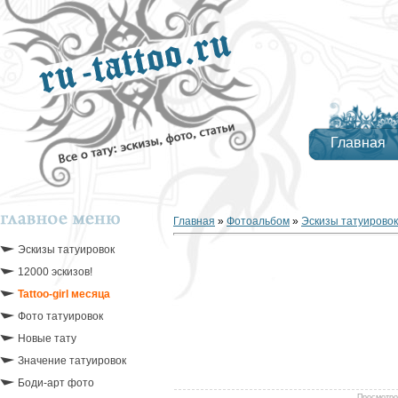
Главная
Главная
»
Фотоальбом
»
Эскизы татуировок
Эскизы татуировок
12000 эскизов!
Tattoo-girl месяца
Фото татуировок
Новые тату
Значение татуировок
Боди-арт фото
Просмотро