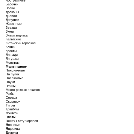
Абстрактные
Бабочки
Волки
Драконы
Дьявол
Девушки
Животные
Звезды
Змеи
Знаки зодиака
Кельтские
Китайский гороскоп
Кошки
Кресты
Лошади
Лягушки
Монстры
Мультяшные
Поясничные
На пупок
Насекомые
Пауки
Птицы
Много разных эскизов
Рыбы
Сердца
Скорпион
Тигры
Трайблы
Фэнтези
Цветы
Эскизы тату черепов
Японские
Ящерица
Демоны