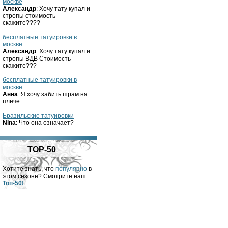
москве
Александр
: Хочу тату купал и
стропы стоимость
скажите????
бесплатные татуировки в
москве
Александр
: Хочу тату купал и
стропы ВДВ Стоимость
скажите???
бесплатные татуировки в
москве
Анна
: Я хочу забить шрам на
плече
Бразильские татуировки
Nina
: Что она означает?
TOP-50
Хотите знать, что
популярно
в
этом сезоне? Смотрите наш
Топ-50!