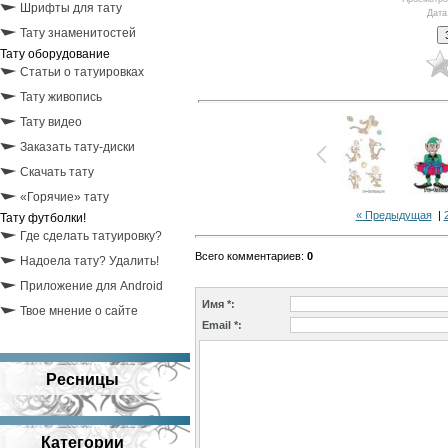
Шрифты для тату
Дата
Тату знаменитостей
Тату оборудование
Статьи о татуировках
Тату живопись
Тату видео
Заказать тату-диски
Скачать тату
«Горячие» тату
« Предыдущая
|
Тату футболки!
Где сделать татуировку?
Всего комментариев
:
0
Надоела тату? Удалить!
Приложение для Android
Имя *:
Твое мнение о сайте
Email *:
Ресницы
Категории