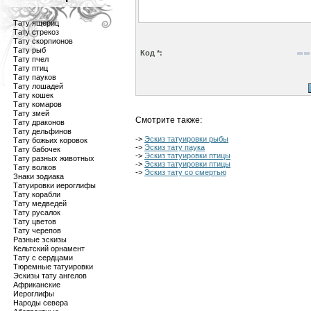
Тату ящериц
Тату стрекоз
Тату скорпионов
Тату рыб
Код *:
Тату пчел
Тату птиц
Тату пауков
Тату лошадей
Тату кошек
Тату комаров
Тату змей
Смотрите также:
Тату драконов
Тату дельфинов
->
Эскиз татуировки рыбы
Тату божьих коровок
->
Эскиз тату паука
Тату бабочек
->
Эскиз татуировки птицы
Тату разных животных
->
Эскиз татуировки птицы
Тату волков
->
Эскиз тату со смертью
Знаки зодиака
Татуировки иероглифы
Тату корабли
Тату медведей
Тату русалок
Тату цветов
Тату черепов
Разные эскизы
Кельтский орнамент
Тату с сердцами
Тюремные татуировки
Эскизы тату ангелов
Африканские
Иероглифы
Народы севера