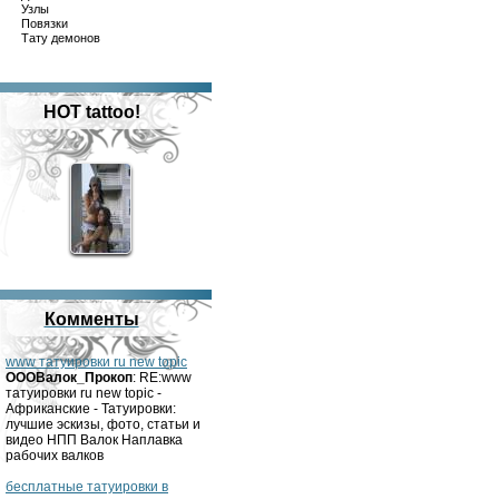
Узлы
Повязки
Тату демонов
HOT tattoo!
Комменты
www татуировки ru new topic
OOOВалок_Прокоп
: RE:www
татуировки ru new topic -
Африканские - Татуировки:
лучшие эскизы, фото, статьи и
видео НПП Валок Наплавка
рабочих валков
бесплатные татуировки в