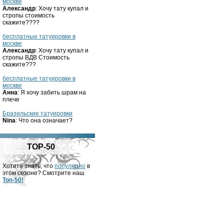
москве
Александр
: Хочу тату купал и
стропы стоимость
скажите????
бесплатные татуировки в
москве
Александр
: Хочу тату купал и
стропы ВДВ Стоимость
скажите???
бесплатные татуировки в
москве
Анна
: Я хочу забить шрам на
плече
Бразильские татуировки
Nina
: Что она означает?
TOP-50
Хотите знать, что
популярно
в
этом сезоне? Смотрите наш
Топ-50!