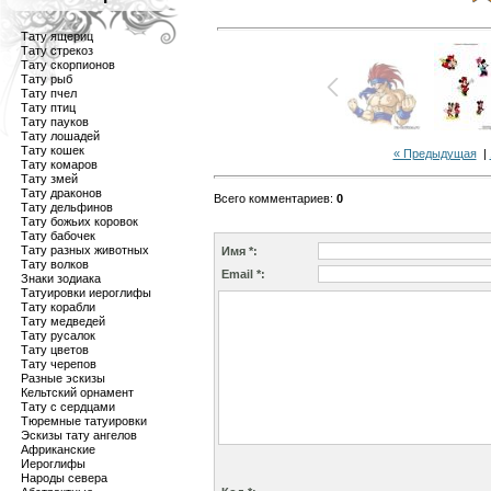
Тату ящериц
Тату стрекоз
Тату скорпионов
Тату рыб
Тату пчел
Тату птиц
Тату пауков
Тату лошадей
Тату кошек
« Предыдущая
|
Тату комаров
Тату змей
Тату драконов
Всего комментариев
:
0
Тату дельфинов
Тату божьих коровок
Тату бабочек
Тату разных животных
Имя *:
Тату волков
Email *:
Знаки зодиака
Татуировки иероглифы
Тату корабли
Тату медведей
Тату русалок
Тату цветов
Тату черепов
Разные эскизы
Кельтский орнамент
Тату с сердцами
Тюремные татуировки
Эскизы тату ангелов
Африканские
Иероглифы
Народы севера