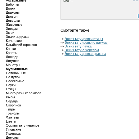
Абстрактные
Код *:
Бабочки
Волки
Драконы
Дьявол
Девушки
Животные
Звезды
Смотрите также:
Змеи
Знаки зодиака
->
Эскиз татуировки птицы
Кельтские
->
Эскиз татуировки с пауком
Китайский гороскоп
->
Эскиз тату паука
Кошки
->
Эскиз тату с черепом
Кресты
->
Эскиз татуировки дракона
Лошади
Лягушки
Монстры
Мультяшные
Поясничные
На пупок
Насекомые
Пауки
Птицы
Много разных эскизов
Рыбы
Сердца
Скорпион
Тигры
Трайблы
Фэнтези
Цветы
Эскизы тату черепов
Японские
Ящерица
Демоны