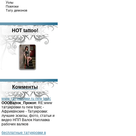
Узлы
Повязки
Тату демонов
HOT tattoo!
Комменты
www татуировки ru new topic
OOOВалок_Прокоп
: RE:www
татуировки ru new topic -
Африканские - Татуировки:
лучшие эскизы, фото, статьи и
видео НПП Валок Наплавка
рабочих валков
бесплатные татуировки в