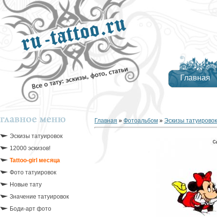
Главная
Главная
»
Фотоальбом
»
Эскизы татуировок
Эскизы татуировок
12000 эскизов!
Tattoo-girl месяца
Фото татуировок
Новые тату
Значение татуировок
Боди-арт фото