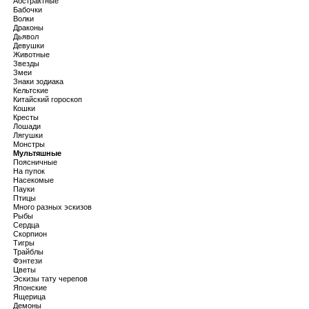
Абстрактные
Бабочки
Волки
Драконы
Дьявол
Девушки
Животные
Звезды
Змеи
Знаки зодиака
Кельтские
Китайский гороскоп
Кошки
Кресты
Лошади
Лягушки
Монстры
Мультяшные
Поясничные
На пупок
Насекомые
Пауки
Птицы
Много разных эскизов
Рыбы
Сердца
Скорпион
Тигры
Трайблы
Фэнтези
Цветы
Эскизы тату черепов
Японские
Ящерица
Демоны