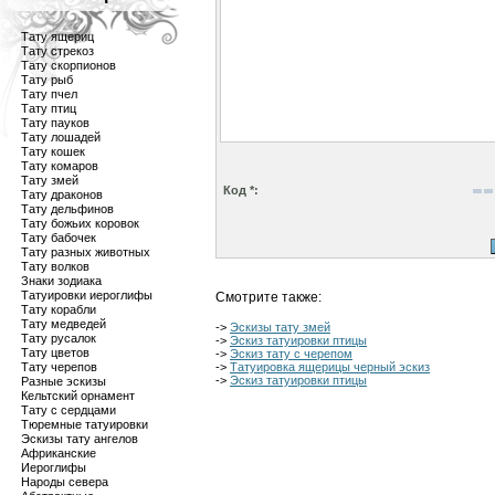
Тату ящериц
Тату стрекоз
Тату скорпионов
Тату рыб
Тату пчел
Тату птиц
Тату пауков
Тату лошадей
Тату кошек
Тату комаров
Тату змей
Код *:
Тату драконов
Тату дельфинов
Тату божьих коровок
Тату бабочек
Тату разных животных
Тату волков
Знаки зодиака
Татуировки иероглифы
Смотрите также:
Тату корабли
Тату медведей
->
Эскизы тату змей
Тату русалок
->
Эскиз татуировки птицы
Тату цветов
->
Эскиз тату с черепом
Тату черепов
->
Татуировка ящерицы черный эскиз
->
Эскиз татуировки птицы
Разные эскизы
Кельтский орнамент
Тату с сердцами
Тюремные татуировки
Эскизы тату ангелов
Африканские
Иероглифы
Народы севера