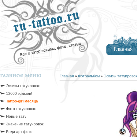
Главная
Главная
»
Фотоальбом
»
Эскизы татуировок
Эскизы татуировок
12000 эскизов!
Tattoo-girl месяца
Фото татуировок
Новые тату
Значение татуировок
Боди-арт фото