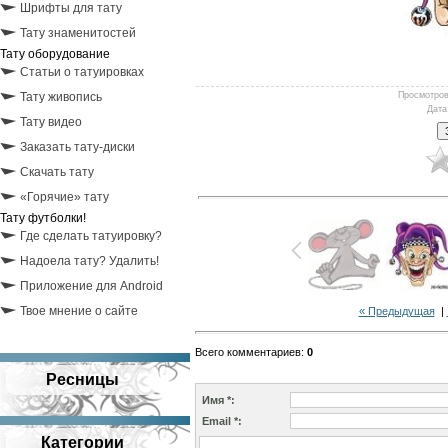
Шрифты для тату
Тату знаменитостей
Тату оборудование
Статьи о татуировках
Тату живопись
Просмотро
Дата
Тату видео
Заказать тату-диски
Скачать тату
«Горячие» тату
Тату футболки!
Где сделать татуировку?
Надоела тату? Удалить!
Приложение для Android
Твое мнение о сайте
« Предыдущая
|
Всего комментариев
:
0
Ресницы
Имя *:
Email *:
Категории