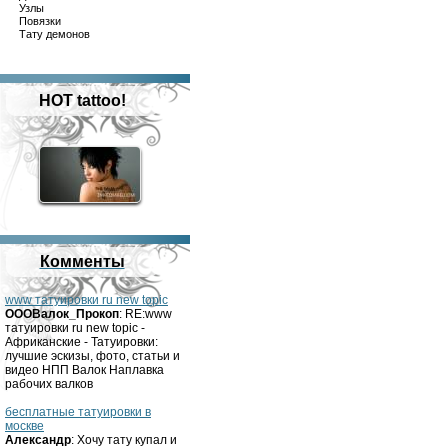
Узлы
Повязки
Тату демонов
HOT tattoo!
Комменты
www татуировки ru new topic
OOOВалок_Прокоп
: RE:www
татуировки ru new topic -
Африканские - Татуировки:
лучшие эскизы, фото, статьи и
видео НПП Валок Наплавка
рабочих валков
бесплатные татуировки в
москве
Александр
: Хочу тату купал и