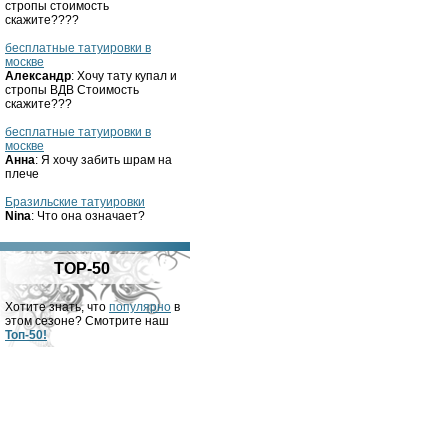
стропы стоимость
скажите????
бесплатные татуировки в
москве
Александр
: Хочу тату купал и
стропы ВДВ Стоимость
скажите???
бесплатные татуировки в
москве
Анна
: Я хочу забить шрам на
плече
Бразильские татуировки
Nina
: Что она означает?
TOP-50
Хотите знать, что
популярно
в
этом сезоне? Смотрите наш
Топ-50!